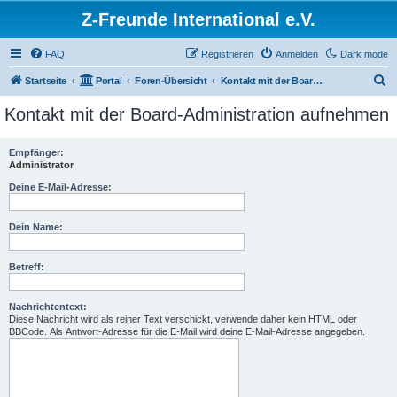
Z-Freunde International e.V.
FAQ
Registrieren
Anmelden
Dark mode
S
Startseite
Portal
Foren-Übersicht
Kontakt mit der Board-Administration aufnehmen
u
Kontakt mit der Board-Administration aufnehmen
c
h
Empfänger:
Administrator
e
Deine E-Mail-Adresse:
Dein Name:
Betreff:
Nachrichtentext:
Diese Nachricht wird als reiner Text verschickt, verwende daher kein HTML oder
BBCode. Als Antwort-Adresse für die E-Mail wird deine E-Mail-Adresse angegeben.