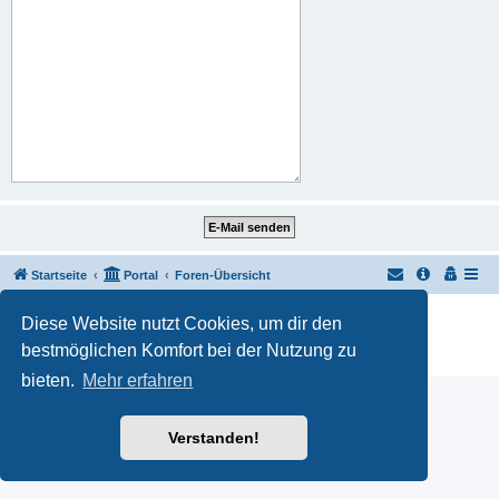
Startseite
Portal
Foren-Übersicht
Powered by
phpBB
® Forum Software © phpBB Limited
Diese Website nutzt Cookies, um dir den
Customized by
WireSys
bestmöglichen Komfort bei der Nutzung zu
Datenschutz
|
Nutzungsbedingungen
bieten.
Mehr erfahren
Verstanden!