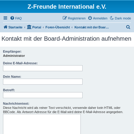
Z-Freunde International e.V.
FAQ
Registrieren
Anmelden
Dark mode
S
Startseite
Portal
Foren-Übersicht
Kontakt mit der Board-Administration aufnehmen
u
Kontakt mit der Board-Administration aufnehmen
c
h
Empfänger:
Administrator
e
Deine E-Mail-Adresse:
Dein Name:
Betreff:
Nachrichtentext:
Diese Nachricht wird als reiner Text verschickt, verwende daher kein HTML oder
BBCode. Als Antwort-Adresse für die E-Mail wird deine E-Mail-Adresse angegeben.