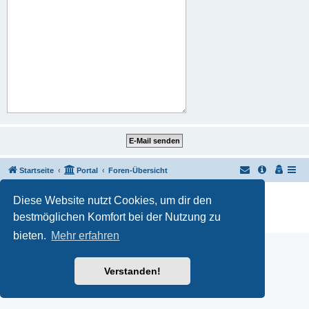
Startseite
Portal
Foren-Übersicht
Powered by
phpBB
® Forum Software © phpBB Limited
Diese Website nutzt Cookies, um dir den
Customized by
WireSys
bestmöglichen Komfort bei der Nutzung zu
Datenschutz
|
Nutzungsbedingungen
bieten.
Mehr erfahren
Verstanden!