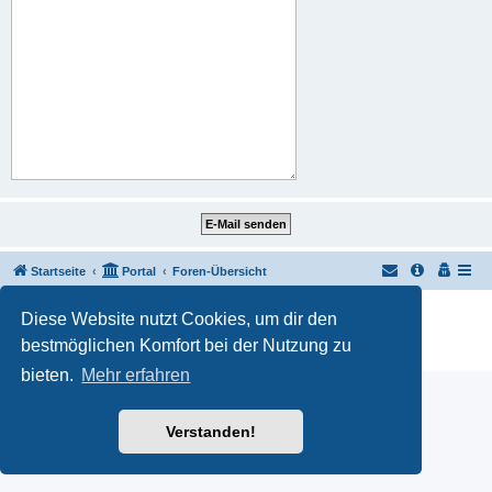
Startseite
Portal
Foren-Übersicht
Powered by
phpBB
® Forum Software © phpBB Limited
Diese Website nutzt Cookies, um dir den
Customized by
WireSys
bestmöglichen Komfort bei der Nutzung zu
Datenschutz
|
Nutzungsbedingungen
bieten.
Mehr erfahren
Verstanden!