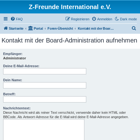
Z-Freunde International e.V.
FAQ
Registrieren
Anmelden
Dark mode
S
Startseite
Portal
Foren-Übersicht
Kontakt mit der Board-Administration aufnehmen
u
Kontakt mit der Board-Administration aufnehmen
c
h
Empfänger:
Administrator
e
Deine E-Mail-Adresse:
Dein Name:
Betreff:
Nachrichtentext:
Diese Nachricht wird als reiner Text verschickt, verwende daher kein HTML oder
BBCode. Als Antwort-Adresse für die E-Mail wird deine E-Mail-Adresse angegeben.