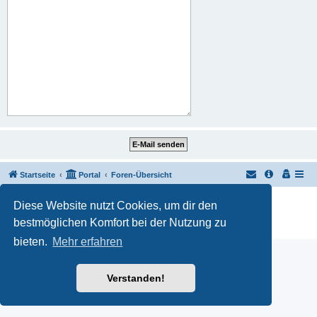
Startseite
Portal
Foren-Übersicht
Powered by
phpBB
® Forum Software © phpBB Limited
Diese Website nutzt Cookies, um dir den
Customized by
WireSys
bestmöglichen Komfort bei der Nutzung zu
Datenschutz
|
Nutzungsbedingungen
bieten.
Mehr erfahren
Verstanden!