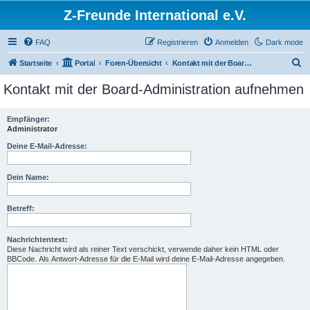
Z-Freunde International e.V.
FAQ
Registrieren
Anmelden
Dark mode
S
Startseite
Portal
Foren-Übersicht
Kontakt mit der Board-Administration aufnehmen
u
Kontakt mit der Board-Administration aufnehmen
c
h
Empfänger:
Administrator
e
Deine E-Mail-Adresse:
Dein Name:
Betreff:
Nachrichtentext:
Diese Nachricht wird als reiner Text verschickt, verwende daher kein HTML oder
BBCode. Als Antwort-Adresse für die E-Mail wird deine E-Mail-Adresse angegeben.