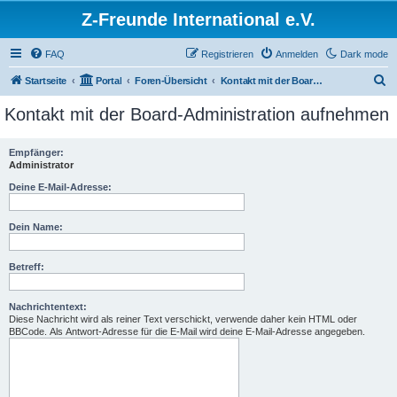
Z-Freunde International e.V.
FAQ
Registrieren
Anmelden
Dark mode
S
Startseite
Portal
Foren-Übersicht
Kontakt mit der Board-Administration aufnehmen
u
Kontakt mit der Board-Administration aufnehmen
c
h
Empfänger:
Administrator
e
Deine E-Mail-Adresse:
Dein Name:
Betreff:
Nachrichtentext:
Diese Nachricht wird als reiner Text verschickt, verwende daher kein HTML oder
BBCode. Als Antwort-Adresse für die E-Mail wird deine E-Mail-Adresse angegeben.