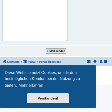
Startseite
Portal
Foren-Übersicht
Powered by
phpBB
® Forum Software © phpBB Limited
Diese Website nutzt Cookies, um dir den
Customized by
WireSys
bestmöglichen Komfort bei der Nutzung zu
Datenschutz
|
Nutzungsbedingungen
bieten.
Mehr erfahren
Verstanden!