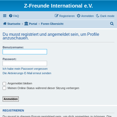
Z-Freunde International e.V.
FAQ
Registrieren
Anmelden
Dark mode
S
Startseite
Portal
Foren-Übersicht
u
Du musst registriert und angemeldet sein, um Profile
c
anzuschauen.
h
Benutzername:
e
Passwort:
Ich habe mein Passwort vergessen
Die Aktivierungs-E-Mail erneut senden
Angemeldet bleiben
Meinen Online-Status während dieser Sitzung verbergen
REGISTRIEREN
Du musst in diesem Forum registriert sein, um dich anmelden zu können. Die