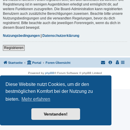
Registrierung ist in wenigen Augenblicken erledigt und ermöglicht dir, auf
weitere Funktionen zuzugreifen. Die Board-Administration kann registrierten
Benutzern auch zusätzliche Berechtigungen zuweisen. Beachte bitte unsere
Nutzungsbedingungen und die verwandten Regelungen, bevor du dich
registrierst. Bitte beachte auch die jeweiligen Forenregeln, wenn du dich in
diesem Board bewegst.
Nutzungsbedingungen
|
Datenschutzerklärung
Registrieren
Startseite
Portal
Foren-Übersicht
Powered by
phpBB
® Forum Software © phpBB Limited
Customized by
WireSys
Datenschutz
|
Nutzungsbedingungen
Diese Website nutzt Cookies, um dir den
bestmöglichen Komfort bei der Nutzung zu
bieten.
Mehr erfahren
Verstanden!