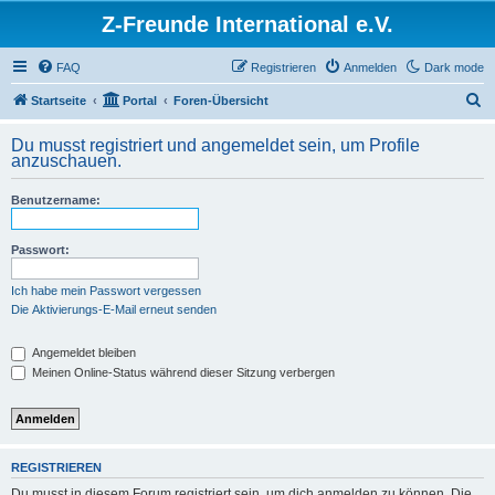
Z-Freunde International e.V.
FAQ
Registrieren
Anmelden
Dark mode
S
Startseite
Portal
Foren-Übersicht
u
Du musst registriert und angemeldet sein, um Profile
c
anzuschauen.
h
Benutzername:
e
Passwort:
Ich habe mein Passwort vergessen
Die Aktivierungs-E-Mail erneut senden
Angemeldet bleiben
Meinen Online-Status während dieser Sitzung verbergen
REGISTRIEREN
Du musst in diesem Forum registriert sein, um dich anmelden zu können. Die