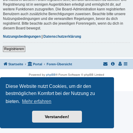
Registrierung ist in wenigen Augenblicken erledigt und ermöglicht dir, auf
weitere Funktionen zuzugreifen. Die Board-Administration kann registrierten
Benutzern auch zusätzliche Berechtigungen zuweisen. Beachte bitte unsere
Nutzungsbedingungen und die verwandten Regelungen, bevor du dich
registrierst. Bitte beachte auch die jeweiligen Forenregeln, wenn du dich in
diesem Board bewegst.
Nutzungsbedingungen
|
Datenschutzerklärung
Registrieren
Startseite
Portal
Foren-Übersicht
Powered by
phpBB
® Forum Software © phpBB Limited
Customized by
WireSys
Datenschutz
|
Nutzungsbedingungen
Diese Website nutzt Cookies, um dir den
bestmöglichen Komfort bei der Nutzung zu
bieten.
Mehr erfahren
Verstanden!