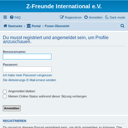
Z-Freunde International e.V.
FAQ
Registrieren
Anmelden
Dark mode
S
Startseite
Portal
Foren-Übersicht
u
Du musst registriert und angemeldet sein, um Profile
c
anzuschauen.
h
Benutzername:
e
Passwort:
Ich habe mein Passwort vergessen
Die Aktivierungs-E-Mail erneut senden
Angemeldet bleiben
Meinen Online-Status während dieser Sitzung verbergen
REGISTRIEREN
Du musst in diesem Forum registriert sein, um dich anmelden zu können. Die