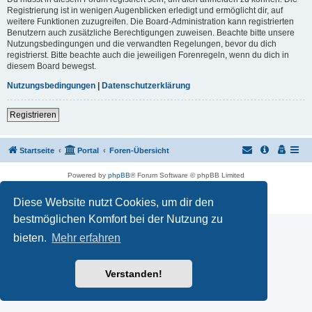
Registrierung ist in wenigen Augenblicken erledigt und ermöglicht dir, auf
weitere Funktionen zuzugreifen. Die Board-Administration kann registrierten
Benutzern auch zusätzliche Berechtigungen zuweisen. Beachte bitte unsere
Nutzungsbedingungen und die verwandten Regelungen, bevor du dich
registrierst. Bitte beachte auch die jeweiligen Forenregeln, wenn du dich in
diesem Board bewegst.
Nutzungsbedingungen
|
Datenschutzerklärung
Registrieren
Startseite
Portal
Foren-Übersicht
Powered by
phpBB
® Forum Software © phpBB Limited
Customized by
WireSys
Datenschutz
|
Nutzungsbedingungen
Diese Website nutzt Cookies, um dir den
bestmöglichen Komfort bei der Nutzung zu
bieten.
Mehr erfahren
Verstanden!