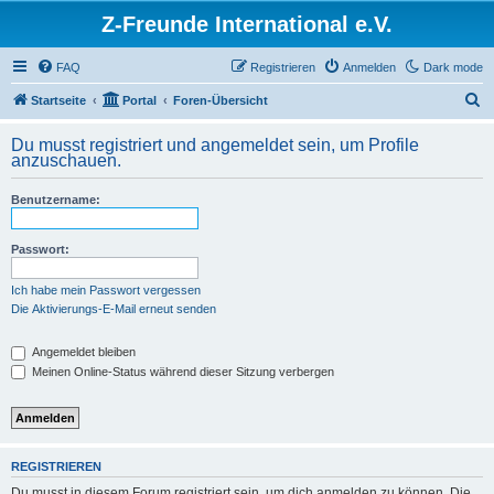
Z-Freunde International e.V.
FAQ
Registrieren
Anmelden
Dark mode
S
Startseite
Portal
Foren-Übersicht
u
Du musst registriert und angemeldet sein, um Profile
c
anzuschauen.
h
Benutzername:
e
Passwort:
Ich habe mein Passwort vergessen
Die Aktivierungs-E-Mail erneut senden
Angemeldet bleiben
Meinen Online-Status während dieser Sitzung verbergen
REGISTRIEREN
Du musst in diesem Forum registriert sein, um dich anmelden zu können. Die