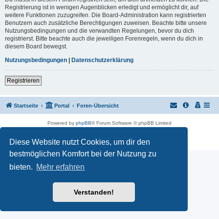
Registrierung ist in wenigen Augenblicken erledigt und ermöglicht dir, auf
weitere Funktionen zuzugreifen. Die Board-Administration kann registrierten
Benutzern auch zusätzliche Berechtigungen zuweisen. Beachte bitte unsere
Nutzungsbedingungen und die verwandten Regelungen, bevor du dich
registrierst. Bitte beachte auch die jeweiligen Forenregeln, wenn du dich in
diesem Board bewegst.
Nutzungsbedingungen
|
Datenschutzerklärung
Registrieren
Startseite
Portal
Foren-Übersicht
Powered by
phpBB
® Forum Software © phpBB Limited
Customized by
WireSys
Datenschutz
|
Nutzungsbedingungen
Diese Website nutzt Cookies, um dir den
bestmöglichen Komfort bei der Nutzung zu
bieten.
Mehr erfahren
Verstanden!