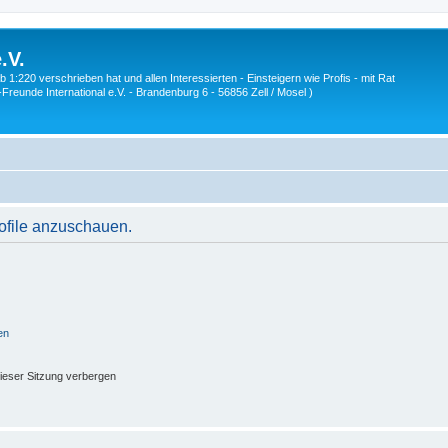
.V.
1:220 verschrieben hat und allen Interessierten - Einsteigern wie Profis - mit Rat
Z-Freunde International e.V. - Brandenburg 6 - 56856 Zell / Mosel )
rofile anzuschauen.
en
ieser Sitzung verbergen