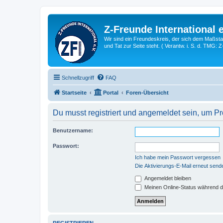
Z-Freunde International e
Wir sind ein Freundeskreis, der sich dem Maßstab 
und Tat zur Seite steht. ( Verantw. i. S. d. TMG: 
Schnellzugriff
FAQ
Startseite
Portal
Foren-Übersicht
Du musst registriert und angemeldet sein, um P
Benutzername:
Passwort:
Ich habe mein Passwort vergessen
Die Aktivierungs-E-Mail erneut send
Angemeldet bleiben
Meinen Online-Status während d