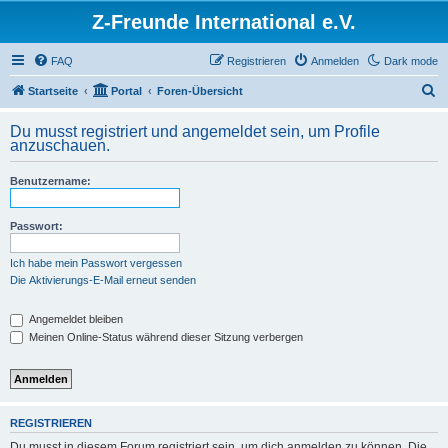
Z-Freunde International e.V.
FAQ
Registrieren
Anmelden
Dark mode
S
Startseite
Portal
Foren-Übersicht
u
Du musst registriert und angemeldet sein, um Profile
c
anzuschauen.
h
Benutzername:
e
Passwort:
Ich habe mein Passwort vergessen
Die Aktivierungs-E-Mail erneut senden
Angemeldet bleiben
Meinen Online-Status während dieser Sitzung verbergen
REGISTRIEREN
Du musst in diesem Forum registriert sein, um dich anmelden zu können. Die