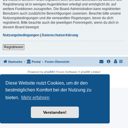
Registrierung ist in wenigen Augenblicken erledigt und ermöglicht dir, auf
weitere Funktionen zuzugreifen. Die Board-Administration kann registrierten
Benutzern auch zusätzliche Berechtigungen zuweisen. Beachte bitte unsere
Nutzungsbedingungen und die verwandten Regelungen, bevor du dich
registrierst. Bitte beachte auch die jeweiligen Forenregeln, wenn du dich in
diesem Board bewegst.
Nutzungsbedingungen
|
Datenschutzerklärung
Registrieren
Startseite
Portal
Foren-Übersicht
Powered by
phpBB
® Forum Software © phpBB Limited
Customized by
WireSys
Datenschutz
|
Nutzungsbedingungen
Diese Website nutzt Cookies, um dir den
bestmöglichen Komfort bei der Nutzung zu
bieten.
Mehr erfahren
Verstanden!