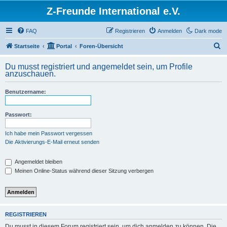
Z-Freunde International e.V.
FAQ
Registrieren
Anmelden
Dark mode
S
Startseite
Portal
Foren-Übersicht
u
Du musst registriert und angemeldet sein, um Profile
c
anzuschauen.
h
Benutzername:
e
Passwort:
Ich habe mein Passwort vergessen
Die Aktivierungs-E-Mail erneut senden
Angemeldet bleiben
Meinen Online-Status während dieser Sitzung verbergen
REGISTRIEREN
Du musst in diesem Forum registriert sein, um dich anmelden zu können. Die