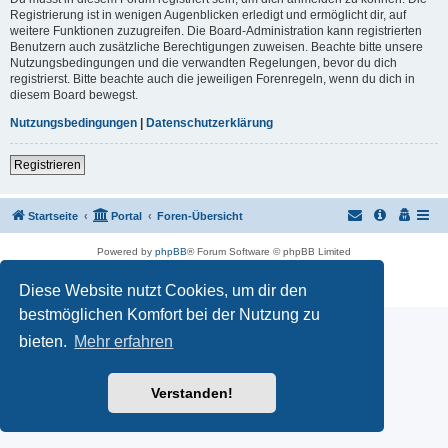
Registrierung ist in wenigen Augenblicken erledigt und ermöglicht dir, auf
weitere Funktionen zuzugreifen. Die Board-Administration kann registrierten
Benutzern auch zusätzliche Berechtigungen zuweisen. Beachte bitte unsere
Nutzungsbedingungen und die verwandten Regelungen, bevor du dich
registrierst. Bitte beachte auch die jeweiligen Forenregeln, wenn du dich in
diesem Board bewegst.
Nutzungsbedingungen
|
Datenschutzerklärung
Registrieren
Startseite
Portal
Foren-Übersicht
Powered by
phpBB
® Forum Software © phpBB Limited
Customized by
WireSys
Datenschutz
|
Nutzungsbedingungen
Diese Website nutzt Cookies, um dir den
bestmöglichen Komfort bei der Nutzung zu
bieten.
Mehr erfahren
Verstanden!