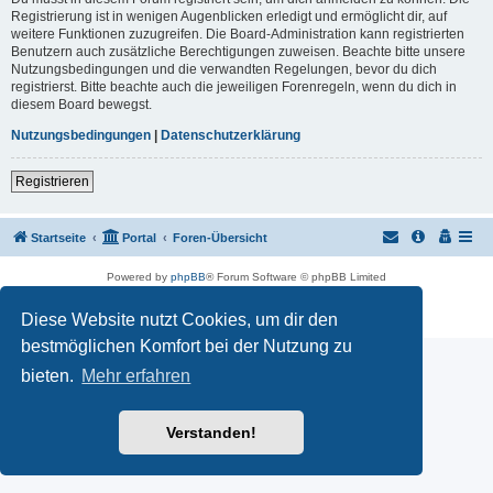
Registrierung ist in wenigen Augenblicken erledigt und ermöglicht dir, auf
weitere Funktionen zuzugreifen. Die Board-Administration kann registrierten
Benutzern auch zusätzliche Berechtigungen zuweisen. Beachte bitte unsere
Nutzungsbedingungen und die verwandten Regelungen, bevor du dich
registrierst. Bitte beachte auch die jeweiligen Forenregeln, wenn du dich in
diesem Board bewegst.
Nutzungsbedingungen
|
Datenschutzerklärung
Registrieren
Startseite
Portal
Foren-Übersicht
Powered by
phpBB
® Forum Software © phpBB Limited
Customized by
WireSys
Datenschutz
|
Nutzungsbedingungen
Diese Website nutzt Cookies, um dir den
bestmöglichen Komfort bei der Nutzung zu
bieten.
Mehr erfahren
Verstanden!