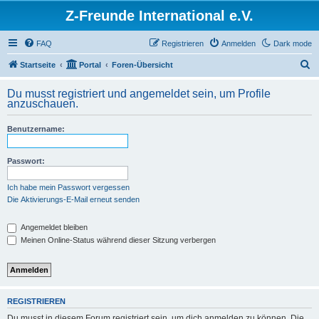
Z-Freunde International e.V.
FAQ
Registrieren
Anmelden
Dark mode
S
Startseite
Portal
Foren-Übersicht
u
Du musst registriert und angemeldet sein, um Profile
c
anzuschauen.
h
Benutzername:
e
Passwort:
Ich habe mein Passwort vergessen
Die Aktivierungs-E-Mail erneut senden
Angemeldet bleiben
Meinen Online-Status während dieser Sitzung verbergen
REGISTRIEREN
Du musst in diesem Forum registriert sein, um dich anmelden zu können. Die