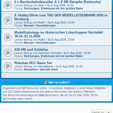
2 x Bundesbahnklassiker & 1 X DR Dampfer (Karlsruhe)
Letzter Beitrag von
Amir
»
So 9. Aug 2026, 11:43
Forum:
Sichtungen, Erlebnisse mit der großen Bahn
9. Hobby-Show zum TAG DER MODELLEISENBAHN 2026 in
Duisburg
Letzter Beitrag von
RalfJ
»
Sa 8. Aug 2026, 19:54
Forum:
Messen / Ausstellungen
Modellbahntage im Historischen Lokschuppen Hochdahl
30.10.-01.11.2026
Letzter Beitrag von
RalfJ
»
Sa 8. Aug 2026, 19:54
Forum:
Messen / Ausstellungen
218 446 und Goldelse
Letzter Beitrag von
Sylvester Schmidt
»
Sa 8. Aug 2026, 20:58
Forum:
Sichtungen, Erlebnisse mit der großen Bahn
Rokuhan DCC Basis Set
Letzter Beitrag von
MichaBoost
»
Sa 8. Aug 2026, 11:43
Forum:
Neuheiten / aktuelle Infos
Wer ist online?
Insgesamt sind
117
Besucher online :: 5 sichtbare Mitglieder, 0 unsichtbare Mitglieder
und 112 Gäste (basierend auf den aktiven Besuchern der letzten 2 Minuten)
Der Besucherrekord liegt bei
1282
Besuchern, die am So 29. Mär 2026, 00:28
gleichzeitig online waren.
Gehe zu