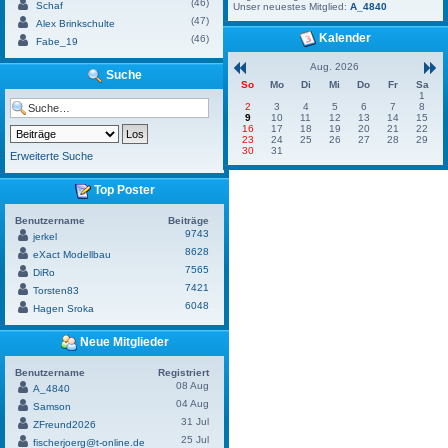
(46)
Schaf
Unser neuestes Mitglied:
A_4840
(47)
Alex Brinkschulte
Kalender
(46)
Fabe_19
Aug. 2026
Suche
So
Mo
Di
Mi
Do
Fr
Sa
1
2
3
4
5
6
7
8
9
10
11
12
13
14
15
16
17
18
19
20
21
22
23
24
25
26
27
28
29
30
31
Erweiterte Suche
Top Poster
Benutzername
Beiträge
9743
jerkel
8628
eXact Modellbau
7565
DiRo
7421
Torsten83
6048
Hagen Sroka
Neue Mitglieder
Benutzername
Registriert
08 Aug
A_4840
04 Aug
Samson
31 Jul
ZFreund2026
25 Jul
fischerjoerg@t-online.de