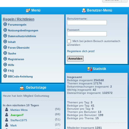
Menü
Benutzer-Menü
Benutzername:
Regeln / Richtlinien
Forumsregeln
Passwort:
Nutzungsbedingungen
Datenschutzrichtlinie
Mich bei jedem Besuch automatisch
Inhalt
anmelden
Foren-Übersicht
Registriere dich jetzt!
Suche
Registrieren
Hilfe
Statistik
FAQ
BBCode-Anleitung
Insgesamt
Beiträge insgesamt
254348
Themen insgesamt
17176
Bekanntmachungen insgesamt:
2
Geburtstage
Wichtig insgesamt:
42
Dateianhänge insgesamt:
132572
Heute hat kein Mitglied Geburtstag
Themen pro Tag:
3
In den nächsten 10 Tagen
Beiträge pro Tag:
41
Benutzer pro Tag:
0
(56)
Mattias Mirza
Themen pro Benutzer:
13
(68)
JuergenT
Beiträge pro Benutzer:
199
Beiträge pro Thema:
15
(51)
Steffen1975
(37)
Mark
Mitglieder insgesamt
1281