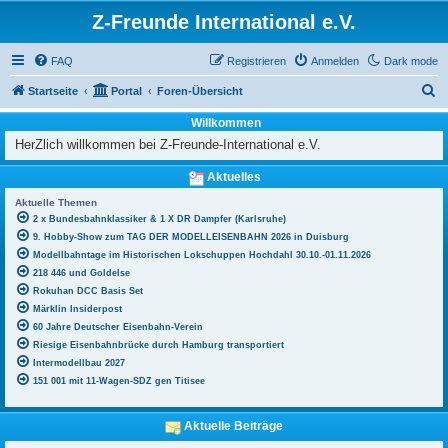
Z-Freunde International e.V.
FAQ
Registrieren
Anmelden
Dark mode
S
Startseite
Portal
Foren-Übersicht
u
Willkommen
c
HerZlich willkommen bei Z-Freunde-International e.V.
h
Aktuelles
e
Aktuelle Themen
2 x Bundesbahnklassiker & 1 X DR Dampfer (Karlsruhe)
9. Hobby-Show zum TAG DER MODELLEISENBAHN 2026 in Duisburg
Modellbahntage im Historischen Lokschuppen Hochdahl 30.10.-01.11.2026
218 446 und Goldelse
Rokuhan DCC Basis Set
Märklin Insiderpost
60 Jahre Deutscher Eisenbahn-Verein
Riesige Eisenbahnbrücke durch Hamburg transportiert
Intermodellbau 2027
151 001 mit 11-Wagen-SDZ gen Titisee
Aktuelle Beiträge