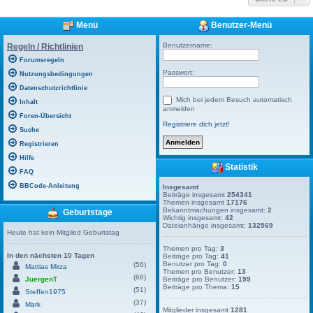
Menü
Benutzer-Menü
Benutzername:
Regeln / Richtlinien
Forumsregeln
Passwort:
Nutzungsbedingungen
Datenschutzrichtlinie
Mich bei jedem Besuch automatisch
Inhalt
anmelden
Foren-Übersicht
Registriere dich jetzt!
Suche
Registrieren
Hilfe
Statistik
FAQ
BBCode-Anleitung
Insgesamt
Beiträge insgesamt
254341
Themen insgesamt
17176
Bekanntmachungen insgesamt:
2
Geburtstage
Wichtig insgesamt:
42
Dateianhänge insgesamt:
132569
Heute hat kein Mitglied Geburtstag
Themen pro Tag:
3
In den nächsten 10 Tagen
Beiträge pro Tag:
41
Benutzer pro Tag:
0
(56)
Mattias Mirza
Themen pro Benutzer:
13
(68)
JuergenT
Beiträge pro Benutzer:
199
Beiträge pro Thema:
15
(51)
Steffen1975
(37)
Mark
Mitglieder insgesamt
1281