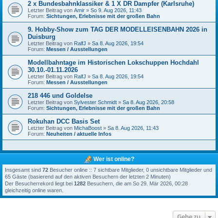
2 x Bundesbahnklassiker & 1 X DR Dampfer (Karlsruhe)
Letzter Beitrag von
Amir
»
So 9. Aug 2026, 11:43
Forum:
Sichtungen, Erlebnisse mit der großen Bahn
9. Hobby-Show zum TAG DER MODELLEISENBAHN 2026 in
Duisburg
Letzter Beitrag von
RalfJ
»
Sa 8. Aug 2026, 19:54
Forum:
Messen / Ausstellungen
Modellbahntage im Historischen Lokschuppen Hochdahl
30.10.-01.11.2026
Letzter Beitrag von
RalfJ
»
Sa 8. Aug 2026, 19:54
Forum:
Messen / Ausstellungen
218 446 und Goldelse
Letzter Beitrag von
Sylvester Schmidt
»
Sa 8. Aug 2026, 20:58
Forum:
Sichtungen, Erlebnisse mit der großen Bahn
Rokuhan DCC Basis Set
Letzter Beitrag von
MichaBoost
»
Sa 8. Aug 2026, 11:43
Forum:
Neuheiten / aktuelle Infos
Wer ist online?
Insgesamt sind
72
Besucher online :: 7 sichtbare Mitglieder, 0 unsichtbare Mitglieder und
65 Gäste (basierend auf den aktiven Besuchern der letzten 2 Minuten)
Der Besucherrekord liegt bei
1282
Besuchern, die am So 29. Mär 2026, 00:28
gleichzeitig online waren.
Gehe zu