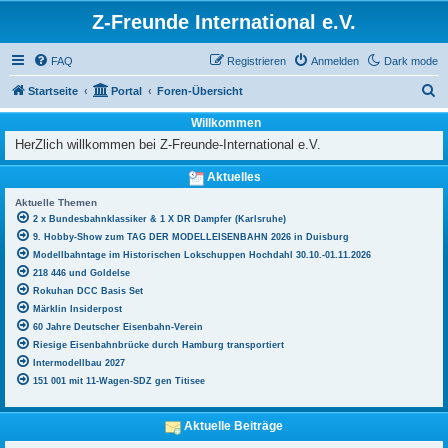
Z-Freunde International e.V.
FAQ
Registrieren
Anmelden
Dark mode
S
Startseite
Portal
Foren-Übersicht
u
Willkommen
c
HerZlich willkommen bei Z-Freunde-International e.V.
h
Aktuelles
e
Aktuelle Themen
2 x Bundesbahnklassiker & 1 X DR Dampfer (Karlsruhe)
9. Hobby-Show zum TAG DER MODELLEISENBAHN 2026 in Duisburg
Modellbahntage im Historischen Lokschuppen Hochdahl 30.10.-01.11.2026
218 446 und Goldelse
Rokuhan DCC Basis Set
Märklin Insiderpost
60 Jahre Deutscher Eisenbahn-Verein
Riesige Eisenbahnbrücke durch Hamburg transportiert
Intermodellbau 2027
151 001 mit 11-Wagen-SDZ gen Titisee
Aktuelle Beiträge