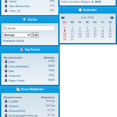
(46)
Schaf
Unser neuestes Mitglied:
A_4840
(47)
Alex Brinkschulte
Kalender
(46)
Fabe_19
Aug. 2026
Suche
So
Mo
Di
Mi
Do
Fr
Sa
1
2
3
4
5
6
7
8
9
10
11
12
13
14
15
16
17
18
19
20
21
22
23
24
25
26
27
28
29
30
31
Erweiterte Suche
Top Poster
Benutzername
Beiträge
9743
jerkel
8628
eXact Modellbau
7564
DiRo
7421
Torsten83
6048
Hagen Sroka
Neue Mitglieder
Benutzername
Registriert
08 Aug
A_4840
04 Aug
Samson
31 Jul
ZFreund2026
25 Jul
fischerjoerg@t-online.de