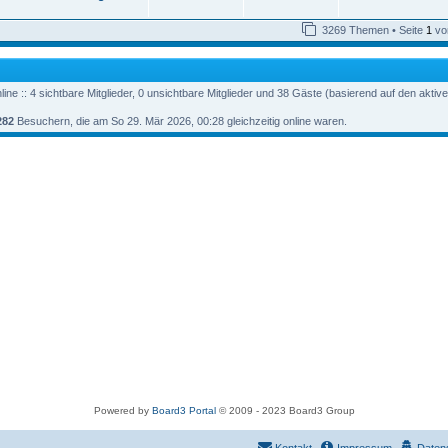
z
e
e
e
i
o
i
t
s
t
t
g
e
t
3269 Themen • Seite
1
vo
r
n
r
f
r
e
a
w
r
B
r
g
e
B
t
f
i
e
o
i
t
i
e
e
ine :: 4 sichtbare Mitglieder, 0 unsichtbare Mitglieder und 38 Gäste (basierend auf den aktiv
r
t
r
f
a
r
n
282
Besuchern, die am So 29. Mär 2026, 00:28 gleichzeitig online waren.
g
a
t
f
g
e
e
n
Powered by
Board3 Portal
© 2009 - 2023 Board3 Group