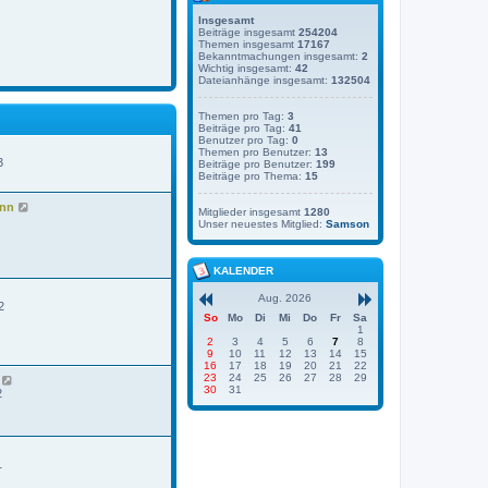
Insgesamt
Beiträge insgesamt
254204
Themen insgesamt
17167
Bekanntmachungen insgesamt:
2
Wichtig insgesamt:
42
Dateianhänge insgesamt:
132504
Themen pro Tag:
3
Beiträge pro Tag:
41
Benutzer pro Tag:
0
Themen pro Benutzer:
13
3
Beiträge pro Benutzer:
199
Beiträge pro Thema:
15
N
ann
Mitglieder insgesamt
1280
e
Unser neuestes Mitglied:
Samson
u
e
s
KALENDER
t
e
r
Aug. 2026
2
B
So
Mo
Di
Mi
Do
Fr
Sa
e
1
i
2
3
4
5
6
7
8
t
9
10
11
12
13
14
15
r
16
17
18
19
20
21
22
a
23
24
25
26
27
28
29
N
g
30
31
e
2
u
e
s
t
e
1
r
B