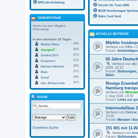
BBCode-Anleitung
Utrecht On Traxs 2026
80136 Sonderwagen Spielwar
Bahn Card Gold
GEBURTSTAGE
Heute hat kein Mitglied
Geburtstag
AKTUELLE BEITRÄGE
In den nächsten 10 Tagen
Märklin Insiderp
(56)
Mattias Mirza
Verfasst von
DiRo
» D
(68)
JuergenT
Forum:
Ankündigung
(51)
Steffen1975
60 Jahre Deutsc
(72)
Krogmann
Verfasst von
Aki
(65)
Dietmar Allekotte
2026, 22:15
(37)
Forum:
Sichtungen, 
Mark
Bahn
(46)
Schaf
(47)
Riesige Eisenba
Alex Brinkschulte
Hamburg transpor
Verfasst von
Michael
2. Aug 2026, 14:03
SUCHE
Forum:
Links zur g
Intermodellbau 
Verfasst von
Dietmar 
23:25
Forum:
Messen / Au
Erweiterte Suche
151 001 mit 11-W
Verfasst von
Ami
Forum:
Sichtungen, 