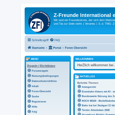
Z-Freunde International e
Wir sind ein Freundeskreis, der sich dem Maßstab 
und Tat zur Seite steht. ( Verantw. i. S. d. TMG: 
Schnellzugriff
FAQ
Startseite
Portal
Foren-Übersicht
MENÜ
WILLKOMMEN
HerZlich willkommen bei 
Regeln / Richtlinien
Forumsregeln
Nutzungsbedingungen
AKTUELLES
Datenschutzrichtlinie
Beliebte Themen
Inhalt
Amtsgericht
Foren-Übersicht
Eisenbahn-Videos mit KI - w
Bundesweite Störung des Z
Suche
NOCH 88320 - Modellbahnko
Registrieren
Bahn hat bei Stuttgart 21 fa
Hilfe
Termin Altenbeken 2028
FAQ
Vorstellung Märklin Sommer