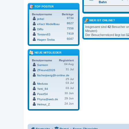
Bahn
TOP POSTER
Benutzername
Beiträge
9734
jerkel
WER IST ONLINE?
8627
eXact Modellbau
Insgesamt sind
42
Besucher onl
7556
DiRo
Minuten)
7419
Torsten83
Der Besucherrekord liegt bei
1
6047
Hagen Sroka
NEUE MITGLIEDER
Benutzername
Registriert
04 Aug
Samson
31 Jul
ZFreund2026
fischerjoerg@t-online.de
25 Jul
03 Jul
Medusa
03 Jul
Yetti_84
30 Jun
Peert54
29 Jun
Fhyna@web.de
24 Jun
Helmut_Z