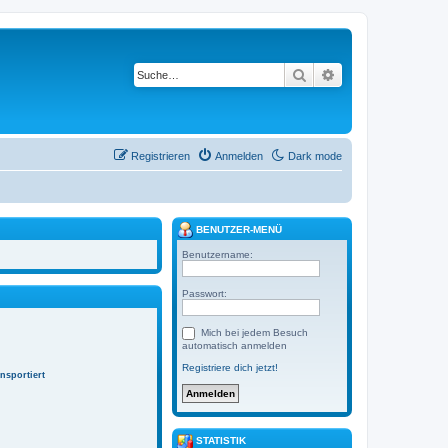
Suche
Erweiterte Suche
Registrieren
Anmelden
Dark mode
BENUTZER-MENÜ
Benutzername:
Passwort:
Mich bei jedem Besuch
automatisch anmelden
Registriere dich jetzt!
nsportiert
STATISTIK