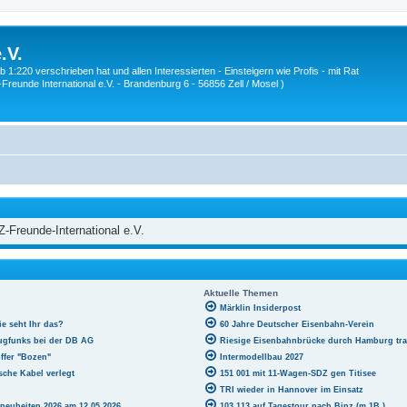
.V.
1:220 verschrieben hat und allen Interessierten - Einsteigern wie Profis - mit Rat
Z-Freunde International e.V. - Brandenburg 6 - 56856 Zell / Mosel )
Z-Freunde-International e.V.
Aktuelle Themen
Märklin Insiderpost
ie seht Ihr das?
60 Jahre Deutscher Eisenbahn-Verein
ugfunks bei der DB AG
Riesige Eisenbahnbrücke durch Hamburg tra
ffer "Bozen"
Intermodellbau 2027
lsche Kabel verlegt
151 001 mit 11-Wagen-SDZ gen Titisee
TRI wieder in Hannover im Einsatz
neuheiten 2026 am 12.05.2026
103 113 auf Tagestour nach Binz (m.1B.)