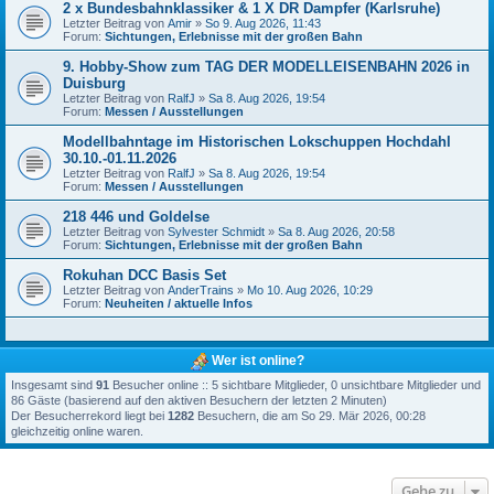
2 x Bundesbahnklassiker & 1 X DR Dampfer (Karlsruhe)
Letzter Beitrag von
Amir
»
So 9. Aug 2026, 11:43
Forum:
Sichtungen, Erlebnisse mit der großen Bahn
9. Hobby-Show zum TAG DER MODELLEISENBAHN 2026 in
Duisburg
Letzter Beitrag von
RalfJ
»
Sa 8. Aug 2026, 19:54
Forum:
Messen / Ausstellungen
Modellbahntage im Historischen Lokschuppen Hochdahl
30.10.-01.11.2026
Letzter Beitrag von
RalfJ
»
Sa 8. Aug 2026, 19:54
Forum:
Messen / Ausstellungen
218 446 und Goldelse
Letzter Beitrag von
Sylvester Schmidt
»
Sa 8. Aug 2026, 20:58
Forum:
Sichtungen, Erlebnisse mit der großen Bahn
Rokuhan DCC Basis Set
Letzter Beitrag von
AnderTrains
»
Mo 10. Aug 2026, 10:29
Forum:
Neuheiten / aktuelle Infos
Wer ist online?
Insgesamt sind
91
Besucher online :: 5 sichtbare Mitglieder, 0 unsichtbare Mitglieder und
86 Gäste (basierend auf den aktiven Besuchern der letzten 2 Minuten)
Der Besucherrekord liegt bei
1282
Besuchern, die am So 29. Mär 2026, 00:28
gleichzeitig online waren.
Gehe zu