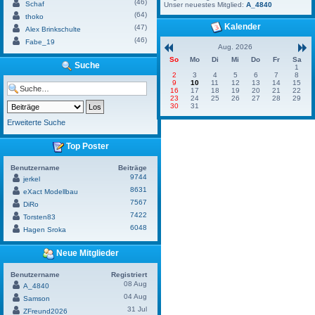
(46)
Schaf
Unser neuestes Mitglied:
A_4840
(64)
thoko
Kalender
(47)
Alex Brinkschulte
(46)
Fabe_19
Aug. 2026
So
Mo
Di
Mi
Do
Fr
Sa
Suche
1
2
3
4
5
6
7
8
9
10
11
12
13
14
15
16
17
18
19
20
21
22
23
24
25
26
27
28
29
30
31
Erweiterte Suche
Top Poster
Benutzername
Beiträge
9744
jerkel
8631
eXact Modellbau
7567
DiRo
7422
Torsten83
6048
Hagen Sroka
Neue Mitglieder
Benutzername
Registriert
08 Aug
A_4840
04 Aug
Samson
31 Jul
ZFreund2026