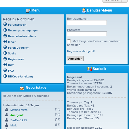
Menü
Benutzer-Menü
Benutzername:
Regeln / Richtlinien
Forumsregeln
Passwort:
Nutzungsbedingungen
Datenschutzrichtlinie
Mich bei jedem Besuch automatisch
Inhalt
anmelden
Foren-Übersicht
Registriere dich jetzt!
Suche
Registrieren
Hilfe
Statistik
FAQ
BBCode-Anleitung
Insgesamt
Beiträge insgesamt
254382
Themen insgesamt
17178
Bekanntmachungen insgesamt:
2
Geburtstage
Wichtig insgesamt:
42
Dateianhänge insgesamt:
132587
Heute hat kein Mitglied Geburtstag
Themen pro Tag:
3
In den nächsten 10 Tagen
Beiträge pro Tag:
41
Benutzer pro Tag:
0
(56)
Mattias Mirza
Themen pro Benutzer:
13
(68)
JuergenT
Beiträge pro Benutzer:
199
Beiträge pro Thema:
15
(51)
Steffen1975
(37)
Mark
Mitglieder insgesamt
1281