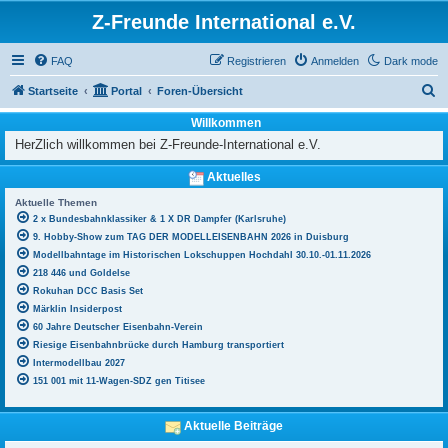
Z-Freunde International e.V.
FAQ
Registrieren
Anmelden
Dark mode
S
Startseite
Portal
Foren-Übersicht
u
Willkommen
c
HerZlich willkommen bei Z-Freunde-International e.V.
h
Aktuelles
e
Aktuelle Themen
2 x Bundesbahnklassiker & 1 X DR Dampfer (Karlsruhe)
9. Hobby-Show zum TAG DER MODELLEISENBAHN 2026 in Duisburg
Modellbahntage im Historischen Lokschuppen Hochdahl 30.10.-01.11.2026
218 446 und Goldelse
Rokuhan DCC Basis Set
Märklin Insiderpost
60 Jahre Deutscher Eisenbahn-Verein
Riesige Eisenbahnbrücke durch Hamburg transportiert
Intermodellbau 2027
151 001 mit 11-Wagen-SDZ gen Titisee
Aktuelle Beiträge