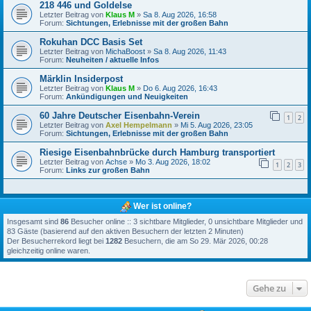
218 446 und Goldelse
Letzter Beitrag von
Klaus M
»
Sa 8. Aug 2026, 16:58
Forum:
Sichtungen, Erlebnisse mit der großen Bahn
Rokuhan DCC Basis Set
Letzter Beitrag von
MichaBoost
»
Sa 8. Aug 2026, 11:43
Forum:
Neuheiten / aktuelle Infos
Märklin Insiderpost
Letzter Beitrag von
Klaus M
»
Do 6. Aug 2026, 16:43
Forum:
Ankündigungen und Neuigkeiten
60 Jahre Deutscher Eisenbahn-Verein
1
2
Letzter Beitrag von
Axel Hempelmann
»
Mi 5. Aug 2026, 23:05
Forum:
Sichtungen, Erlebnisse mit der großen Bahn
Riesige Eisenbahnbrücke durch Hamburg transportiert
Letzter Beitrag von
Achse
»
Mo 3. Aug 2026, 18:02
1
2
3
Forum:
Links zur großen Bahn
Wer ist online?
Insgesamt sind
86
Besucher online :: 3 sichtbare Mitglieder, 0 unsichtbare Mitglieder und
83 Gäste (basierend auf den aktiven Besuchern der letzten 2 Minuten)
Der Besucherrekord liegt bei
1282
Besuchern, die am So 29. Mär 2026, 00:28
gleichzeitig online waren.
Gehe zu