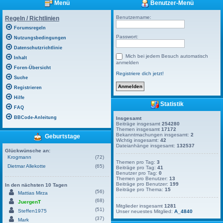
Menü
Benutzer-Menü
Benutzername:
Regeln / Richtlinien
Forumsregeln
Passwort:
Nutzungsbedingungen
Datenschutzrichtlinie
Mich bei jedem Besuch automatisch
Inhalt
anmelden
Foren-Übersicht
Registriere dich jetzt!
Suche
Registrieren
Hilfe
Statistik
FAQ
BBCode-Anleitung
Insgesamt
Beiträge insgesamt
254280
Themen insgesamt
17172
Bekanntmachungen insgesamt:
2
Geburtstage
Wichtig insgesamt:
42
Dateianhänge insgesamt:
132537
Glückwünsche an:
Krogmann
(72)
Themen pro Tag:
3
Dietmar Allekotte
(65)
Beiträge pro Tag:
41
Benutzer pro Tag:
0
Themen pro Benutzer:
13
Beiträge pro Benutzer:
199
In den nächsten 10 Tagen
Beiträge pro Thema:
15
(56)
Mattias Mirza
(68)
JuergenT
Mitglieder insgesamt
1281
(51)
Steffen1975
Unser neuestes Mitglied:
A_4840
(37)
Mark