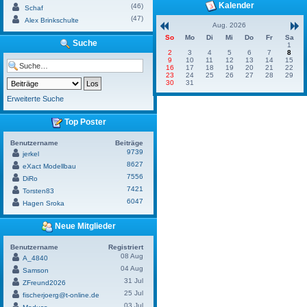
Kalender
(46)
Schaf
(47)
Alex Brinkschulte
Aug. 2026
So
Mo
Di
Mi
Do
Fr
Sa
Suche
1
2
3
4
5
6
7
8
9
10
11
12
13
14
15
16
17
18
19
20
21
22
23
24
25
26
27
28
29
30
31
Erweiterte Suche
Top Poster
Benutzername
Beiträge
9739
jerkel
8627
eXact Modellbau
7556
DiRo
7421
Torsten83
6047
Hagen Sroka
Neue Mitglieder
Benutzername
Registriert
08 Aug
A_4840
04 Aug
Samson
31 Jul
ZFreund2026
25 Jul
fischerjoerg@t-online.de
03 Jul