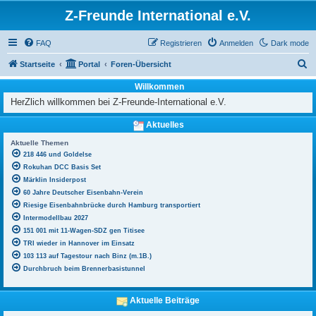
Z-Freunde International e.V.
FAQ
Registrieren
Anmelden
Dark mode
S
Startseite
Portal
Foren-Übersicht
u
Willkommen
c
HerZlich willkommen bei Z-Freunde-International e.V.
h
Aktuelles
e
Aktuelle Themen
218 446 und Goldelse
Rokuhan DCC Basis Set
Märklin Insiderpost
60 Jahre Deutscher Eisenbahn-Verein
Riesige Eisenbahnbrücke durch Hamburg transportiert
Intermodellbau 2027
151 001 mit 11-Wagen-SDZ gen Titisee
TRI wieder in Hannover im Einsatz
103 113 auf Tagestour nach Binz (m.1B.)
Durchbruch beim Brennerbasistunnel
Aktuelle Beiträge