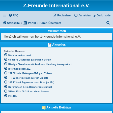
Z-Freunde International e.V.
FAQ
Registrieren
Anmelden
Dark mode
S
Startseite
Portal
Foren-Übersicht
u
Willkommen
c
HerZlich willkommen bei Z-Freunde-International e.V.
h
Aktuelles
e
Aktuelle Themen
Märklin Insiderpost
60 Jahre Deutscher Eisenbahn-Verein
Riesige Eisenbahnbrücke durch Hamburg transportiert
Intermodellbau 2027
151 001 mit 11-Wagen-SDZ gen Titisee
TRI wieder in Hannover im Einsatz
103 113 auf Tagestour nach Binz (m.1B.)
Durchbruch beim Brennerbasistunnel
V100 / 151 / 58 311 auf einen Streich
218-105
Aktuelle Beiträge