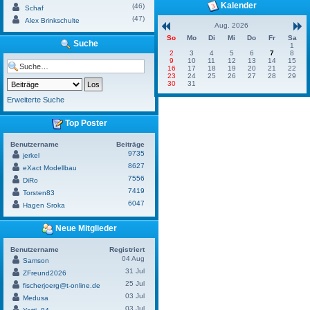
Kalender
(46)
Schaf
(47)
Alex Brinkschulte
Aug. 2026
So
Mo
Di
Mi
Do
Fr
Sa
Suche
1
2
3
4
5
6
7
8
9
10
11
12
13
14
15
16
17
18
19
20
21
22
23
24
25
26
27
28
29
30
31
Erweiterte Suche
Top Poster
Benutzername
Beiträge
9735
jerkel
8627
eXact Modellbau
7556
DiRo
7419
Torsten83
6047
Hagen Sroka
Neue Mitglieder
Benutzername
Registriert
04 Aug
Samson
31 Jul
ZFreund2026
25 Jul
fischerjoerg@t-online.de
03 Jul
Medusa
03 Jul