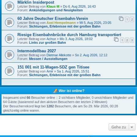
Märklin Insiderpost
Letzter Beitrag von
Klaus M
»
Do 6. Aug 2026, 16:43
Forum:
Ankündigungen und Neuigkeiten
60 Jahre Deutscher Eisenbahn-Verein
1
2
Letzter Beitrag von
Axel Hempelmann
»
Mi 5. Aug 2026, 23:05
Forum:
Sichtungen, Erlebnisse mit der großen Bahn
Riesige Eisenbahnbrücke durch Hamburg transportiert
Letzter Beitrag von
Achse
»
Mo 3. Aug 2026, 18:02
1
2
3
Forum:
Links zur großen Bahn
Intermodellbau 2027
Letzter Beitrag von
Dietmar Allekotte
»
So 2. Aug 2026, 12:12
Forum:
Messen / Ausstellungen
151 001 mit 11-Wagen-SDZ gen Titisee
Letzter Beitrag von
Amir
»
Sa 1. Aug 2026, 15:51
Forum:
Sichtungen, Erlebnisse mit der großen Bahn
Wer ist online?
Insgesamt sind
66
Besucher online :: 2 sichtbare Mitglieder, 0 unsichtbare Mitglieder und
64 Gäste (basierend auf den aktiven Besuchern der letzten 2 Minuten)
Der Besucherrekord liegt bei
1282
Besuchern, die am So 29. Mär 2026, 00:28
gleichzeitig online waren.
Gehe zu