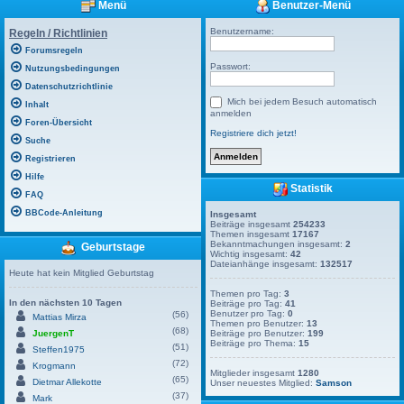
Menü
Benutzer-Menü
Benutzername:
Regeln / Richtlinien
Forumsregeln
Passwort:
Nutzungsbedingungen
Datenschutzrichtlinie
Mich bei jedem Besuch automatisch
Inhalt
anmelden
Foren-Übersicht
Registriere dich jetzt!
Suche
Registrieren
Hilfe
Statistik
FAQ
BBCode-Anleitung
Insgesamt
Beiträge insgesamt
254233
Themen insgesamt
17167
Bekanntmachungen insgesamt:
2
Geburtstage
Wichtig insgesamt:
42
Dateianhänge insgesamt:
132517
Heute hat kein Mitglied Geburtstag
Themen pro Tag:
3
In den nächsten 10 Tagen
Beiträge pro Tag:
41
Benutzer pro Tag:
0
(56)
Mattias Mirza
Themen pro Benutzer:
13
(68)
JuergenT
Beiträge pro Benutzer:
199
Beiträge pro Thema:
15
(51)
Steffen1975
(72)
Krogmann
Mitglieder insgesamt
1280
(65)
Dietmar Allekotte
Unser neuestes Mitglied:
Samson
(37)
Mark