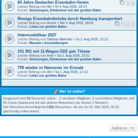
60 Jahre Deutscher Eisenbahn-Verein
1
2
Letzter Beitrag von
Aki
»
Di 4. Aug 2026, 18:14
Forum:
Sichtungen, Erlebnisse mit der großen Bahn
Riesige Eisenbahnbrücke durch Hamburg transportiert
Letzter Beitrag von
Achse
»
Mo 3. Aug 2026, 18:02
1
2
3
Forum:
Links zur großen Bahn
Intermodellbau 2027
Letzter Beitrag von
Dietmar Allekotte
»
So 2. Aug 2026, 12:12
Forum:
Messen / Ausstellungen
151 001 mit 11-Wagen-SDZ gen Titisee
Letzter Beitrag von
Amir
»
Sa 1. Aug 2026, 15:51
Forum:
Sichtungen, Erlebnisse mit der großen Bahn
TRI wieder in Hannover im Einsatz
Letzter Beitrag von
Aki
»
Sa 1. Aug 2026, 12:12
Forum:
Links zur großen Bahn
Wer ist online?
Insgesamt sind
92
Besucher online :: 2 sichtbare Mitglieder, 0 unsichtbare Mitglieder und
90 Gäste (basierend auf den aktiven Besuchern der letzten 2 Minuten)
Der Besucherrekord liegt bei
1282
Besuchern, die am So 29. Mär 2026, 00:28
gleichzeitig online waren.
Gehe zu