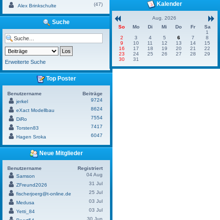
Kalender
(47)
Alex Brinkschulte
Aug. 2026
Suche
So
Mo
Di
Mi
Do
Fr
Sa
1
2
3
4
5
6
7
8
9
10
11
12
13
14
15
16
17
18
19
20
21
22
23
24
25
26
27
28
29
30
31
Erweiterte Suche
Top Poster
Benutzername
Beiträge
9724
jerkel
8624
eXact Modellbau
7554
DiRo
7417
Torsten83
6047
Hagen Sroka
Neue Mitglieder
Benutzername
Registriert
04 Aug
Samson
31 Jul
ZFreund2026
25 Jul
fischerjoerg@t-online.de
03 Jul
Medusa
03 Jul
Yetti_84
30 Jun