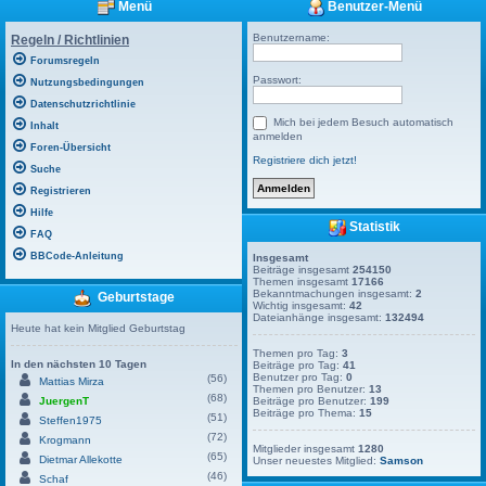
Menü
Benutzer-Menü
Benutzername:
Regeln / Richtlinien
Forumsregeln
Passwort:
Nutzungsbedingungen
Datenschutzrichtlinie
Mich bei jedem Besuch automatisch
Inhalt
anmelden
Foren-Übersicht
Registriere dich jetzt!
Suche
Registrieren
Hilfe
Statistik
FAQ
BBCode-Anleitung
Insgesamt
Beiträge insgesamt
254150
Themen insgesamt
17166
Bekanntmachungen insgesamt:
2
Geburtstage
Wichtig insgesamt:
42
Dateianhänge insgesamt:
132494
Heute hat kein Mitglied Geburtstag
Themen pro Tag:
3
In den nächsten 10 Tagen
Beiträge pro Tag:
41
Benutzer pro Tag:
0
(56)
Mattias Mirza
Themen pro Benutzer:
13
(68)
JuergenT
Beiträge pro Benutzer:
199
Beiträge pro Thema:
15
(51)
Steffen1975
(72)
Krogmann
Mitglieder insgesamt
1280
(65)
Dietmar Allekotte
Unser neuestes Mitglied:
Samson
(46)
Schaf