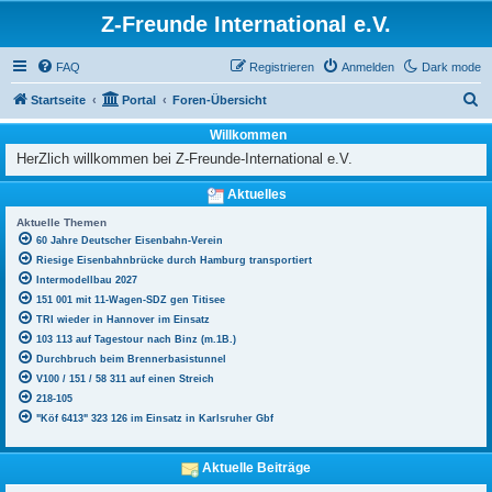
Z-Freunde International e.V.
FAQ
Registrieren
Anmelden
Dark mode
S
Startseite
Portal
Foren-Übersicht
u
Willkommen
c
HerZlich willkommen bei Z-Freunde-International e.V.
h
Aktuelles
e
Aktuelle Themen
60 Jahre Deutscher Eisenbahn-Verein
Riesige Eisenbahnbrücke durch Hamburg transportiert
Intermodellbau 2027
151 001 mit 11-Wagen-SDZ gen Titisee
TRI wieder in Hannover im Einsatz
103 113 auf Tagestour nach Binz (m.1B.)
Durchbruch beim Brennerbasistunnel
V100 / 151 / 58 311 auf einen Streich
218-105
"Köf 6413" 323 126 im Einsatz in Karlsruher Gbf
Aktuelle Beiträge