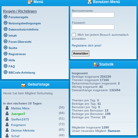
Menü
Benutzer-Menü
Benutzername:
Regeln / Richtlinien
Forumsregeln
Passwort:
Nutzungsbedingungen
Datenschutzrichtlinie
Mich bei jedem Besuch automatisch
Inhalt
anmelden
Foren-Übersicht
Registriere dich jetzt!
Suche
Registrieren
Hilfe
Statistik
FAQ
BBCode-Anleitung
Insgesamt
Beiträge insgesamt
254150
Themen insgesamt
17166
Bekanntmachungen insgesamt:
2
Geburtstage
Wichtig insgesamt:
42
Dateianhänge insgesamt:
132494
Heute hat kein Mitglied Geburtstag
Themen pro Tag:
3
In den nächsten 10 Tagen
Beiträge pro Tag:
41
Benutzer pro Tag:
0
(56)
Mattias Mirza
Themen pro Benutzer:
13
(68)
JuergenT
Beiträge pro Benutzer:
199
Beiträge pro Thema:
15
(51)
Steffen1975
(72)
Krogmann
Mitglieder insgesamt
1280
(65)
Dietmar Allekotte
Unser neuestes Mitglied:
Samson
(46)
Schaf