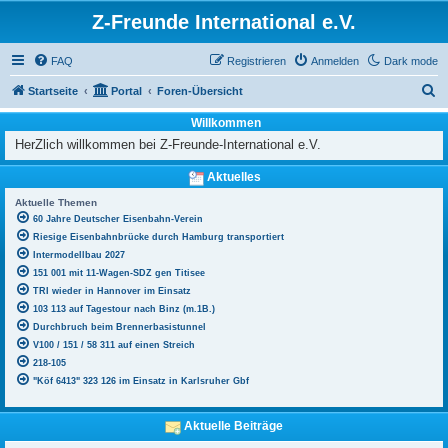
Z-Freunde International e.V.
FAQ
Registrieren
Anmelden
Dark mode
S
Startseite
Portal
Foren-Übersicht
u
Willkommen
c
HerZlich willkommen bei Z-Freunde-International e.V.
h
Aktuelles
e
Aktuelle Themen
60 Jahre Deutscher Eisenbahn-Verein
Riesige Eisenbahnbrücke durch Hamburg transportiert
Intermodellbau 2027
151 001 mit 11-Wagen-SDZ gen Titisee
TRI wieder in Hannover im Einsatz
103 113 auf Tagestour nach Binz (m.1B.)
Durchbruch beim Brennerbasistunnel
V100 / 151 / 58 311 auf einen Streich
218-105
"Köf 6413" 323 126 im Einsatz in Karlsruher Gbf
Aktuelle Beiträge