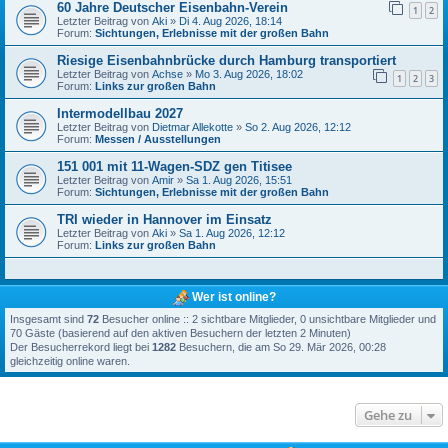
60 Jahre Deutscher Eisenbahn-Verein
1
2
Letzter Beitrag von
Aki
»
Di 4. Aug 2026, 18:14
Forum:
Sichtungen, Erlebnisse mit der großen Bahn
Riesige Eisenbahnbrücke durch Hamburg transportiert
Letzter Beitrag von
Achse
»
Mo 3. Aug 2026, 18:02
1
2
3
Forum:
Links zur großen Bahn
Intermodellbau 2027
Letzter Beitrag von
Dietmar Allekotte
»
So 2. Aug 2026, 12:12
Forum:
Messen / Ausstellungen
151 001 mit 11-Wagen-SDZ gen Titisee
Letzter Beitrag von
Amir
»
Sa 1. Aug 2026, 15:51
Forum:
Sichtungen, Erlebnisse mit der großen Bahn
TRI wieder in Hannover im Einsatz
Letzter Beitrag von
Aki
»
Sa 1. Aug 2026, 12:12
Forum:
Links zur großen Bahn
Wer ist online?
Insgesamt sind
72
Besucher online :: 2 sichtbare Mitglieder, 0 unsichtbare Mitglieder und
70 Gäste (basierend auf den aktiven Besuchern der letzten 2 Minuten)
Der Besucherrekord liegt bei
1282
Besuchern, die am So 29. Mär 2026, 00:28
gleichzeitig online waren.
Gehe zu