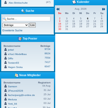
Kalender
(47)
Alex Brinkschulte
Aug. 2026
Suche
So
Mo
Di
Mi
Do
Fr
Sa
1
2
3
4
5
6
7
8
9
10
11
12
13
14
15
16
17
18
19
20
21
22
23
24
25
26
27
28
29
30
31
Erweiterte Suche
Top Poster
Benutzername
Beiträge
9724
jerkel
8624
eXact Modellbau
7554
DiRo
7417
Torsten83
6047
Hagen Sroka
Neue Mitglieder
Benutzername
Registriert
04 Aug
Samson
31 Jul
ZFreund2026
25 Jul
fischerjoerg@t-online.de
03 Jul
Medusa
03 Jul
Yetti_84
30 Jun