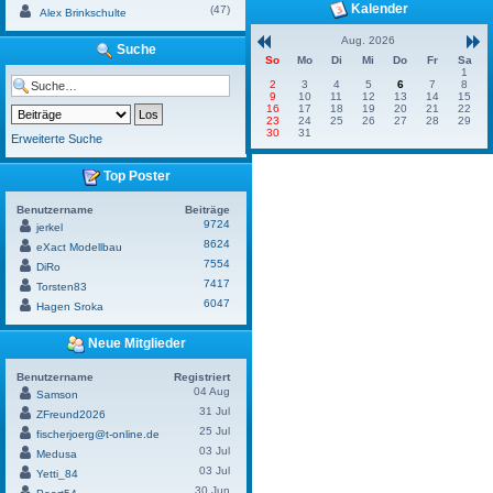
Kalender
(47)
Alex Brinkschulte
Aug. 2026
Suche
So
Mo
Di
Mi
Do
Fr
Sa
1
2
3
4
5
6
7
8
9
10
11
12
13
14
15
16
17
18
19
20
21
22
23
24
25
26
27
28
29
30
31
Erweiterte Suche
Top Poster
Benutzername
Beiträge
9724
jerkel
8624
eXact Modellbau
7554
DiRo
7417
Torsten83
6047
Hagen Sroka
Neue Mitglieder
Benutzername
Registriert
04 Aug
Samson
31 Jul
ZFreund2026
25 Jul
fischerjoerg@t-online.de
03 Jul
Medusa
03 Jul
Yetti_84
30 Jun