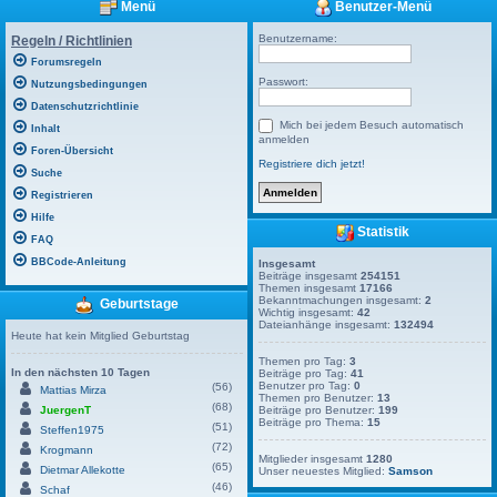
Menü
Benutzer-Menü
Benutzername:
Regeln / Richtlinien
Forumsregeln
Passwort:
Nutzungsbedingungen
Datenschutzrichtlinie
Mich bei jedem Besuch automatisch
Inhalt
anmelden
Foren-Übersicht
Registriere dich jetzt!
Suche
Registrieren
Hilfe
Statistik
FAQ
BBCode-Anleitung
Insgesamt
Beiträge insgesamt
254151
Themen insgesamt
17166
Bekanntmachungen insgesamt:
2
Geburtstage
Wichtig insgesamt:
42
Dateianhänge insgesamt:
132494
Heute hat kein Mitglied Geburtstag
Themen pro Tag:
3
In den nächsten 10 Tagen
Beiträge pro Tag:
41
Benutzer pro Tag:
0
(56)
Mattias Mirza
Themen pro Benutzer:
13
(68)
JuergenT
Beiträge pro Benutzer:
199
Beiträge pro Thema:
15
(51)
Steffen1975
(72)
Krogmann
Mitglieder insgesamt
1280
(65)
Dietmar Allekotte
Unser neuestes Mitglied:
Samson
(46)
Schaf