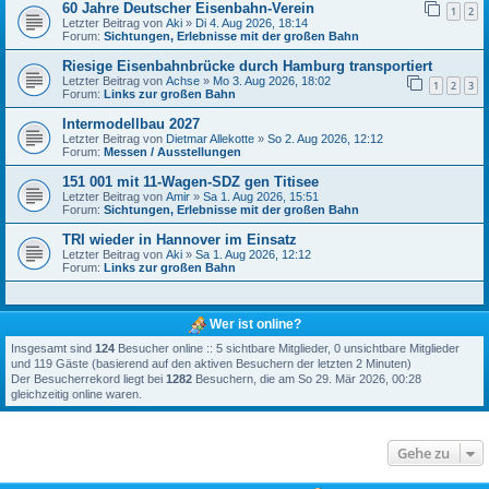
60 Jahre Deutscher Eisenbahn-Verein
1
2
Letzter Beitrag von
Aki
»
Di 4. Aug 2026, 18:14
Forum:
Sichtungen, Erlebnisse mit der großen Bahn
Riesige Eisenbahnbrücke durch Hamburg transportiert
Letzter Beitrag von
Achse
»
Mo 3. Aug 2026, 18:02
1
2
3
Forum:
Links zur großen Bahn
Intermodellbau 2027
Letzter Beitrag von
Dietmar Allekotte
»
So 2. Aug 2026, 12:12
Forum:
Messen / Ausstellungen
151 001 mit 11-Wagen-SDZ gen Titisee
Letzter Beitrag von
Amir
»
Sa 1. Aug 2026, 15:51
Forum:
Sichtungen, Erlebnisse mit der großen Bahn
TRI wieder in Hannover im Einsatz
Letzter Beitrag von
Aki
»
Sa 1. Aug 2026, 12:12
Forum:
Links zur großen Bahn
Wer ist online?
Insgesamt sind
124
Besucher online :: 5 sichtbare Mitglieder, 0 unsichtbare Mitglieder
und 119 Gäste (basierend auf den aktiven Besuchern der letzten 2 Minuten)
Der Besucherrekord liegt bei
1282
Besuchern, die am So 29. Mär 2026, 00:28
gleichzeitig online waren.
Gehe zu