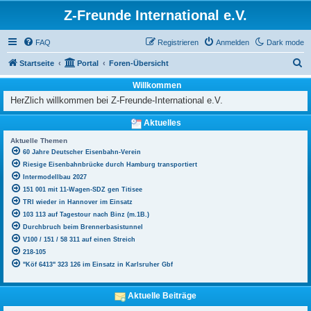
Z-Freunde International e.V.
FAQ
Registrieren
Anmelden
Dark mode
S
Startseite
Portal
Foren-Übersicht
u
Willkommen
c
HerZlich willkommen bei Z-Freunde-International e.V.
h
Aktuelles
e
Aktuelle Themen
60 Jahre Deutscher Eisenbahn-Verein
Riesige Eisenbahnbrücke durch Hamburg transportiert
Intermodellbau 2027
151 001 mit 11-Wagen-SDZ gen Titisee
TRI wieder in Hannover im Einsatz
103 113 auf Tagestour nach Binz (m.1B.)
Durchbruch beim Brennerbasistunnel
V100 / 151 / 58 311 auf einen Streich
218-105
"Köf 6413" 323 126 im Einsatz in Karlsruher Gbf
Aktuelle Beiträge