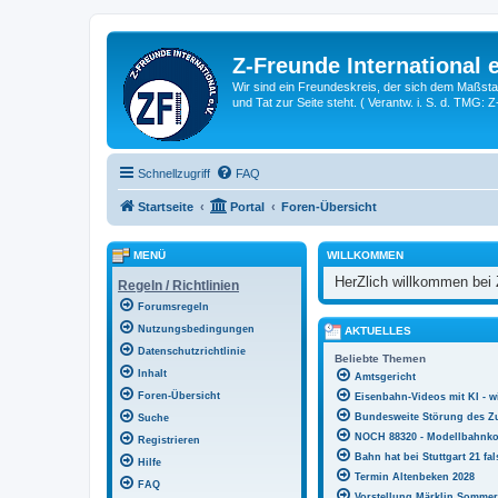
Z-Freunde International e
Wir sind ein Freundeskreis, der sich dem Maßstab 
und Tat zur Seite steht. ( Verantw. i. S. d. TMG: 
Schnellzugriff
FAQ
Startseite
Portal
Foren-Übersicht
MENÜ
WILLKOMMEN
HerZlich willkommen bei 
Regeln / Richtlinien
Forumsregeln
Nutzungsbedingungen
AKTUELLES
Datenschutzrichtlinie
Beliebte Themen
Inhalt
Amtsgericht
Foren-Übersicht
Eisenbahn-Videos mit KI - w
Bundesweite Störung des Z
Suche
NOCH 88320 - Modellbahnko
Registrieren
Bahn hat bei Stuttgart 21 fa
Hilfe
Termin Altenbeken 2028
FAQ
Vorstellung Märklin Sommer