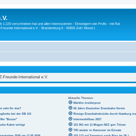
.V.
1:220 verschrieben hat und allen Interessierten - Einsteigern wie Profis - mit Rat
Z-Freunde International e.V. - Brandenburg 6 - 56856 Zell / Mosel )
Z-Freunde-International e.V.
Aktuelle Themen
Märklin Insiderpost
ie seht Ihr das?
60 Jahre Deutscher Eisenbahn-Verein
ugfunks bei der DB AG
Riesige Eisenbahnbrücke durch Hamburg tra
ffer "Bozen"
Intermodellbau 2027
lsche Kabel verlegt
151 001 mit 11-Wagen-SDZ gen Titisee
TRI wieder in Hannover im Einsatz
neuheiten 2026 am 12.05.2026
103 113 auf Tagestour nach Binz (m.1B.)