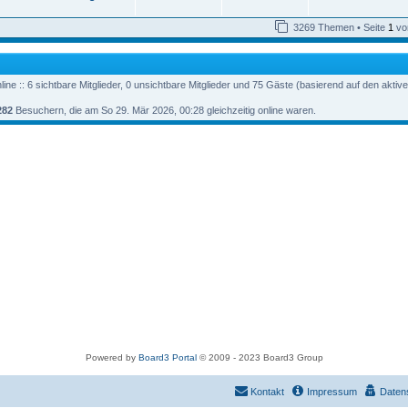
z
e
e
e
i
o
i
t
s
t
t
g
e
t
3269 Themen • Seite
1
vo
r
n
r
f
r
e
a
w
r
B
r
g
e
B
t
f
i
e
o
i
t
i
e
e
ine :: 6 sichtbare Mitglieder, 0 unsichtbare Mitglieder und 75 Gäste (basierend auf den aktiv
r
t
r
f
a
r
n
282
Besuchern, die am So 29. Mär 2026, 00:28 gleichzeitig online waren.
g
a
t
f
g
e
e
n
Powered by
Board3 Portal
© 2009 - 2023 Board3 Group
Kontakt
Impressum
Daten