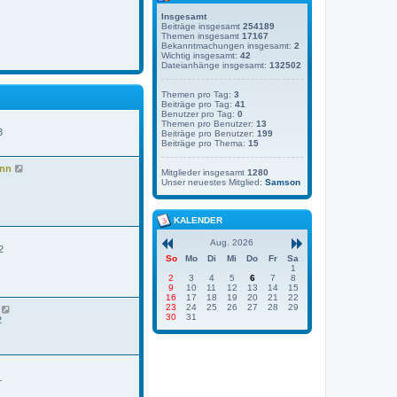
Insgesamt
Beiträge insgesamt
254189
Themen insgesamt
17167
Bekanntmachungen insgesamt:
2
Wichtig insgesamt:
42
Dateianhänge insgesamt:
132502
Themen pro Tag:
3
Beiträge pro Tag:
41
Benutzer pro Tag:
0
Themen pro Benutzer:
13
3
Beiträge pro Benutzer:
199
Beiträge pro Thema:
15
N
ann
Mitglieder insgesamt
1280
e
Unser neuestes Mitglied:
Samson
u
e
s
KALENDER
t
e
r
Aug. 2026
2
B
So
Mo
Di
Mi
Do
Fr
Sa
e
1
i
2
3
4
5
6
7
8
t
9
10
11
12
13
14
15
r
16
17
18
19
20
21
22
a
23
24
25
26
27
28
29
N
g
30
31
e
2
u
e
s
t
e
1
r
B