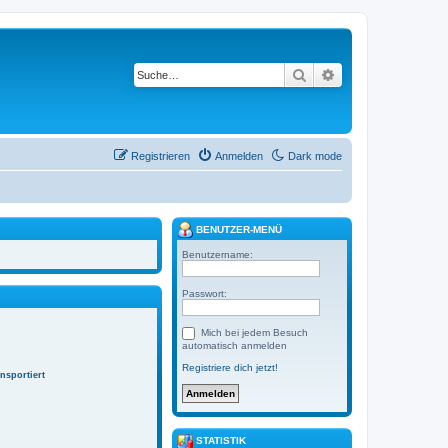
Suche
Erweiterte Suche
Registrieren
Anmelden
Dark mode
BENUTZER-MENÜ
Benutzername:
Passwort:
Mich bei jedem Besuch
automatisch anmelden
Registriere dich jetzt!
nsportiert
STATISTIK