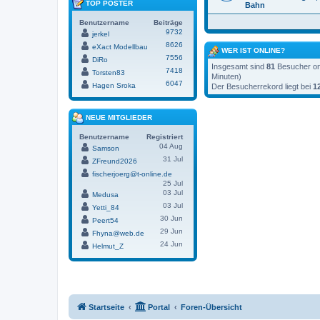
TOP POSTER
Bahn
Benutzername
Beiträge
9732
jerkel
8626
eXact Modellbau
WER IST ONLINE?
7556
DiRo
Insgesamt sind
81
Besucher onl
7418
Torsten83
Minuten)
6047
Hagen Sroka
Der Besucherrekord liegt bei
1
NEUE MITGLIEDER
Benutzername
Registriert
04 Aug
Samson
31 Jul
ZFreund2026
fischerjoerg@t-online.de
25 Jul
03 Jul
Medusa
03 Jul
Yetti_84
30 Jun
Peert54
29 Jun
Fhyna@web.de
24 Jun
Helmut_Z
Startseite
Portal
Foren-Übersicht