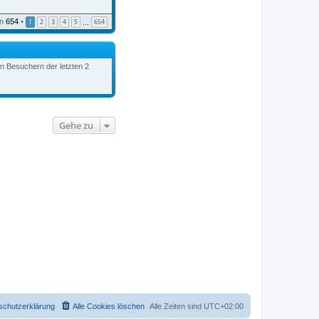
e
i
n
654
•
1
2
3
4
5
654
t
…
r
a
g
en Besuchern der letzten 2
Gehe zu
schutzerklärung
Alle Cookies löschen
Alle Zeiten sind
UTC+02:00