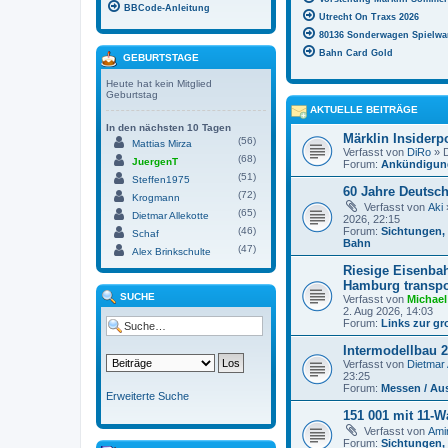
BBCode-Anleitung
Utrecht On Traxs 2026
80136 Sonderwagen Spielwar
Bahn Card Gold
GEBURTSTAGE
Heute hat kein Mitglied
Geburtstag
AKTUELLE BEITRÄGE
In den nächsten 10 Tagen
Märklin Insiderp
(56)
Mattias Mirza
Verfasst von
DiRo
» D
(68)
JuergenT
Forum:
Ankündigung
(51)
Steffen1975
60 Jahre Deutsc
(72)
Krogmann
Verfasst von
Aki
(65)
Dietmar Allekotte
2026, 22:15
(46)
Forum:
Sichtungen, 
Schaf
Bahn
(47)
Alex Brinkschulte
Riesige Eisenba
Hamburg transpor
SUCHE
Verfasst von
Michael
2. Aug 2026, 14:03
Forum:
Links zur g
Intermodellbau 
Verfasst von
Dietmar 
23:25
Forum:
Messen / Au
Erweiterte Suche
151 001 mit 11-W
Verfasst von
Ami
Forum:
Sichtungen, 