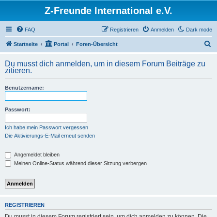
Z-Freunde International e.V.
FAQ
Registrieren
Anmelden
Dark mode
S
Startseite
Portal
Foren-Übersicht
u
Du musst dich anmelden, um in diesem Forum Beiträge zu
c
zitieren.
h
Benutzername:
e
Passwort:
Ich habe mein Passwort vergessen
Die Aktivierungs-E-Mail erneut senden
Angemeldet bleiben
Meinen Online-Status während dieser Sitzung verbergen
REGISTRIEREN
Du musst in diesem Forum registriert sein, um dich anmelden zu können. Die