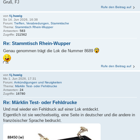
Gruß, FJ
Rufe den Beitrag auf
von
f-j.huwig
So 14. Jun 2026, 16:38
Forum:
Treffen, Verabredungen, Stammtische
Thema:
Stammtisch Rhein-Wupper
Antworten:
583
Zugriffe:
211562
Re: Stammtisch Rhein-Wupper
Genau genommen trägt die Lok die Nummer 8689
Rufe den Beitrag auf
von
f-j.huwig
Mo 1. Jun 2026, 17:31
Forum:
Ankündigungen und Neuigkeiten
Thema:
Märklin Test- oder Fehldrucke
Antworten:
24
Zugriffe:
16780
Re: Märklin Test- oder Fehldrucke
Und mal wieder ein Fehldruck auf einer Lok entdeckt.
Eigentlich ist sie wechselseitig, eine Seite in deutscher und die andere in
französischer Sprache bedruckt.