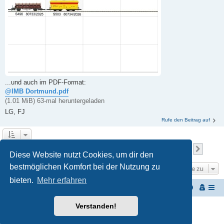
...und auch im PDF-Format:
@IMB Dortmund.pdf
(1.01 MiB) 63-mal heruntergeladen
LG, FJ
Rufe den Beitrag auf
Seite
1
von
182
1
2
3
4
5
182
Nächs
Die Suche ergab 1811 Treffer
…
Diese Website nutzt Cookies, um dir den
bestmöglichen Komfort bei der Nutzung zu
Gehe zu
bieten.
Mehr erfahren
Startseite
Portal
Foren-Übersicht
Verstanden!
Powered by
phpBB
® Forum Software © phpBB Limited
Customized by
WireSys
Datenschutz
|
Nutzungsbedingungen