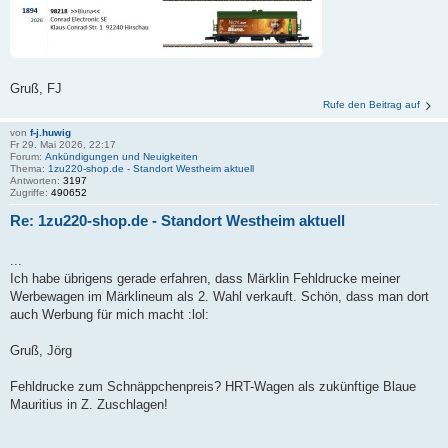
Gruß, FJ
Rufe den Beitrag auf
von
f-j.huwig
Fr 29. Mai 2026, 22:17
Forum:
Ankündigungen und Neuigkeiten
Thema:
1zu220-shop.de - Standort Westheim aktuell
Antworten:
3197
Zugriffe:
490652
Re: 1zu220-shop.de - Standort Westheim aktuell
...
Ich habe übrigens gerade erfahren, dass Märklin Fehldrucke meiner
Werbewagen im Märklineum als 2. Wahl verkauft. Schön, dass man dort
auch Werbung für mich macht :lol:
Gruß, Jörg
Fehldrucke zum Schnäppchenpreis? HRT-Wagen als zukünftige Blaue
Mauritius in Z. Zuschlagen!