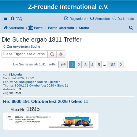
Z-Freunde International e.V.
FAQ
Registrieren
Anmelden
Dark mode
S
Startseite
Portal
Foren-Übersicht
Suche
u
Die Suche ergab 1811 Treffer
c
Zur erweiterten Suche
h
Suche
Erweiterte Suche
e
Seite
1
von
182
1
2
3
4
5
182
Nächs
Die Suche ergab 1811 Treffer
…
von
f-j.huwig
Sa 4. Jul 2026, 17:52
Forum:
Ankündigungen und Neuigkeiten
Thema:
8600.191 Oktoberfest 2026 / Gleis 11
Antworten:
3
Zugriffe:
599
Re: 8600.191 Oktoberfest 2026 / Gleis 11
1895
..... Miba Nr.