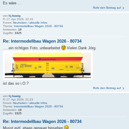
Es wäre ...
Rufe den Beitrag auf
von
f-j.huwig
Fr 17. Apr 2026, 22:10
Forum:
Neuheiten / aktuelle Infos
Thema:
Intermodellbau Wagen 2026 - 80734
Antworten:
19
Zugriffe:
3325
Re: Intermodellbau Wagen 2026 - 80734
.....ein richtiges Foto, unbearbeitet
Vielen Dank Jörg.
ist das so i.O.?
Rufe den Beitrag auf
von
f-j.huwig
Fr 17. Apr 2026, 21:23
Forum:
Neuheiten / aktuelle Infos
Thema:
Intermodellbau Wagen 2026 - 80734
Antworten:
19
Zugriffe:
3325
Re: Intermodellbau Wagen 2026 - 80734
Musst evtl. etwas genauer hinsehen