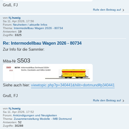
Gruß, FJ
Rufe den Beitrag auf
von
f-j.huwig
Sa 11. Apr 2026, 17:56
Forum:
Neuheiten / aktuelle Infos
Thema:
Intermodellbau Wagen 2026 - 80734
Antworten:
19
Zugriffe:
3325
Re: Intermodellbau Wagen 2026 - 80734
Zur Info für die Sammler:
S503
Miba-Nr
Siehe auch hier:
viewtopic.php?p=340441&hilit=dortmund#p340441
Gruß, FJ
Rufe den Beitrag auf
von
f-j.huwig
Sa 11. Apr 2026, 17:52
Forum:
Ankündigungen und Neuigkeiten
Thema:
Zusammenstellung Modelle - IMB Dortmund
Antworten:
52
Zugriffe:
30288