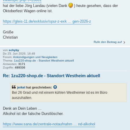
hat der liebe Jörg Landau (vielen Dank
) heute gesehen, dass der
Oktoberfest Wagen online ist.
https://gleis-11.de/exklusiv/spur-z-exk ... gen-2026-z
Grüße
Christian
Rufe den Beitrag auf
von
schyby
Do 25. Jun 2026, 16:49
Forum:
Ankündigungen und Neuigkeiten
Thema:
1zu220-shop.de - Standort Westheim aktuell
Antworten:
3171
Zugriffe:
489336
Re: 1zu220-shop.de - Standort Westheim aktuell
jerkel
hat geschrieben:
Bei 26 Grad und mit einem kühlen Westheimer ist es im Büro
auszuhalten.
Denk an Dein Leben ...
Alkohol ist der falsche Durstlöscher.
https://www.sana.de/zentrale-notaufnahm ... nd-alkohol