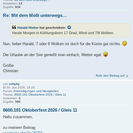
Antworten:
14
Zugriffe:
934
Re: Mit dem Molli unterwegs…
Harald Hieber
hat geschrieben:
Heute Morgen in Kühlungsborn 17 Grad, Wind und 7/8 Wolken.
Nun, lieber Harald, 7 oder 8 Wolken ist doch für die Küste gar nichts.
Die Urlaube an der See genießt man einfach, Wetter egal.
Grüße
Christian
Rufe den Beitrag auf
von
schyby
Di 30. Jun 2026, 14:26
Forum:
Ankündigungen und Neuigkeiten
Thema:
8600.191 Oktoberfest 2026 / Gleis 11
Antworten:
3
Zugriffe:
596
8600.191 Oktoberfest 2026 / Gleis 11
Hallo zusammen,
zu meinem Beitrag
viewtopic.php?t=26001