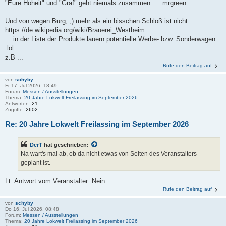
"Eure Hoheit" und "Graf" geht niemals zusammen ... :mrgreen:
Und von wegen Burg, ;) mehr als ein bisschen Schloß ist nicht.
https://de.wikipedia.org/wiki/Brauerei_Westheim
... in der Liste der Produkte lauern potentielle Werbe- bzw. Sonderwagen.
:lol:
z.B ...
Rufe den Beitrag auf
von
schyby
Fr 17. Jul 2026, 18:49
Forum:
Messen / Ausstellungen
Thema:
20 Jahre Lokwelt Freilassing im September 2026
Antworten:
21
Zugriffe:
2602
Re: 20 Jahre Lokwelt Freilassing im September 2026
DerT
hat geschrieben:
Na wart's mal ab, ob da nicht etwas von Seiten des Veranstalters
geplant ist.
Lt. Antwort vom Veranstalter: Nein
Rufe den Beitrag auf
von
schyby
Do 16. Jul 2026, 08:48
Forum:
Messen / Ausstellungen
Thema:
20 Jahre Lokwelt Freilassing im September 2026