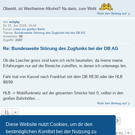
Obwohl, ist Westheimer Alkohol? Na dann, zum Wohl.
Rufe den Beitrag auf
von
schyby
Do 25. Jun 2026, 16:40
Forum:
Links zur großen Bahn
Thema:
Bundesweite Störung des Zugfunks bei der DB AG
Antworten:
39
Zugriffe:
2107
Re: Bundesweite Störung des Zugfunks bei der DB AG
Ob die Loecher gross sind kann ich nicht beurteilen, da meine meine
Erfahrungen nur auf die Bereiche zutreffen, in denen ich unterwegs bin.
Fahr mal von Kassel nach Frankfurt mit dem DB RE30 oder der HLB
98/99.
HLB -> Mobilfunknetz auf der gesamten Strecke fast 0, selbst in den
großen Bahnhöfen ...
Rufe den Beitrag auf
Seite
1
von
68
1
2
3
4
5
68
Nächst
Die Suche ergab 673 Treffer
…
Diese Website nutzt Cookies, um dir den
bestmöglichen Komfort bei der Nutzung zu
Gehe zu