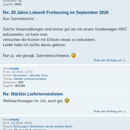
Antworten:
21
Zugriffe:
2602
Re: 20 Jahre Lokwelt Freilassing im September 2026
Aus Sammlersicht ...
Solche Veranstalltungen sind immer gut um mit einem Sonderwagen H0/Z
aufzuwarten, so kann man
versuchen die Kosten mit Erlösen etwas zu reduzieren.
Leider habe ich nichts davon gelesen.
Nun ja, wie gesagt, Sammlersichtweise.
Rufe den Beitrag auf
von
schyby
Fr 10. Jul 2026, 10:52
Forum:
Neuheiten / aktuelle Infos
Thema:
Märklin Lieferterminlisten
Antworten:
953
Zugriffe:
381565
Re: Märklin Lieferterminlisten
Weihnachtswagen im Juli, auch gut.
Rufe den Beitrag auf
von
schyby
So 5. Jul 2026, 18:41
Forum:
Sichtungen, Erlebnisse mit der großen Bahn
Thema:
Mit dem Molli unterwegs…