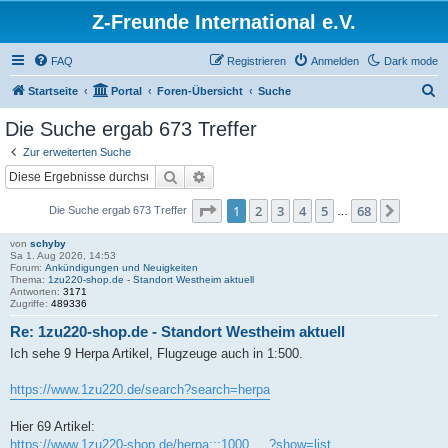
Z-Freunde International e.V.
FAQ
Registrieren
Anmelden
Dark mode
S
Startseite
Portal
Foren-Übersicht
Suche
u
Die Suche ergab 673 Treffer
c
Zur erweiterten Suche
h
Suche
Erweiterte Suche
e
Seite
1
von
68
1
2
3
4
5
68
Nächst
Die Suche ergab 673 Treffer
…
von
schyby
Sa 1. Aug 2026, 14:53
Forum:
Ankündigungen und Neuigkeiten
Thema:
1zu220-shop.de - Standort Westheim aktuell
Antworten:
3171
Zugriffe:
489336
Re: 1zu220-shop.de - Standort Westheim aktuell
Ich sehe 9 Herpa Artikel, Flugzeuge auch in 1:500.
https://www.1zu220.de/search?search=herpa
Hier 69 Artikel:
https://www.1zu220-shop.de/herpa:::1000 ... ?show=list