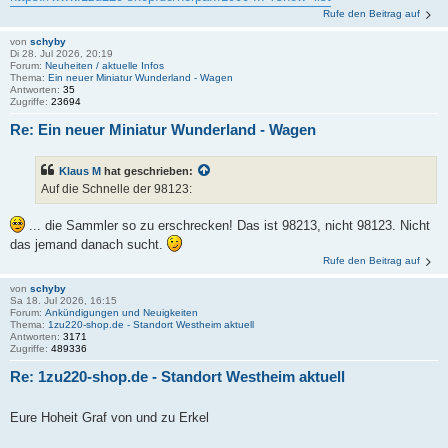
Rufe den Beitrag auf
von
schyby
Di 28. Jul 2026, 20:19
Forum:
Neuheiten / aktuelle Infos
Thema:
Ein neuer Miniatur Wunderland - Wagen
Antworten:
35
Zugriffe:
23694
Re: Ein neuer Miniatur Wunderland - Wagen
Klaus M
hat geschrieben:
Auf die Schnelle der 98123:
... die Sammler so zu erschrecken! Das ist 98213, nicht 98123. Nicht
das jemand danach sucht.
Rufe den Beitrag auf
von
schyby
Sa 18. Jul 2026, 16:15
Forum:
Ankündigungen und Neuigkeiten
Thema:
1zu220-shop.de - Standort Westheim aktuell
Antworten:
3171
Zugriffe:
489336
Re: 1zu220-shop.de - Standort Westheim aktuell
Eure Hoheit Graf von und zu Erkel