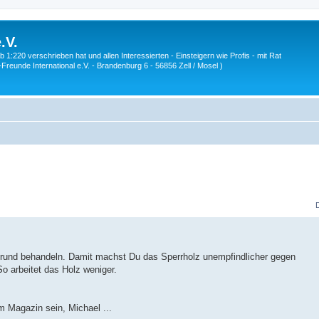
.V.
1:220 verschrieben hat und allen Interessierten - Einsteigern wie Profis - mit Rat
Z-Freunde International e.V. - Brandenburg 6 - 56856 Zell / Mosel )
grund behandeln. Damit machst Du das Sperrholz unempfindlicher gegen
So arbeitet das Holz weniger.
m Magazin sein, Michael ...