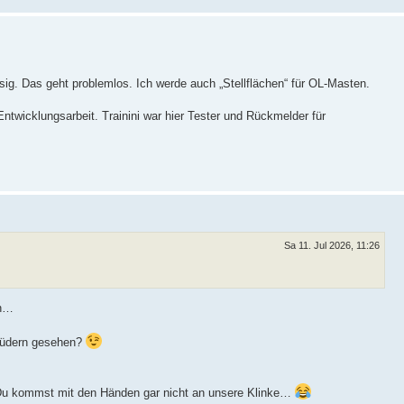
ig. Das geht problemlos. Ich werde auch „Stellflächen“ für OL-Masten.
ntwicklungsarbeit. Trainini war hier Tester und Rückmelder für
Sa 11. Jul 2026, 11:26
en…
rüdern gesehen?
Du kommst mit den Händen gar nicht an unsere Klinke…