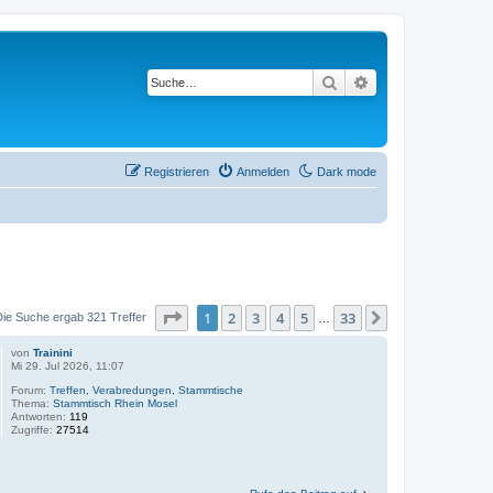
Suche
Erweiterte Suche
Registrieren
Anmelden
Dark mode
Seite
1
von
33
1
2
3
4
5
33
Nächste
Die Suche ergab 321 Treffer
…
von
Trainini
Mi 29. Jul 2026, 11:07
Forum:
Treffen, Verabredungen, Stammtische
Thema:
Stammtisch Rhein Mosel
Antworten:
119
Zugriffe:
27514