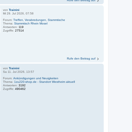
Rufe den Beitrag auf
von
Trainini
Mi 29. Jul 2026, 07:58
Forum:
Treffen, Verabredungen, Stammtische
Thema:
Stammtisch Rhein Mosel
Antworten:
119
Zugriffe:
27514
Rufe den Beitrag auf
von
Trainini
Sa 11. Jul 2026, 13:57
Forum:
Ankündigungen und Neuigkeiten
Thema:
1zu220-shop.de - Standort Westheim aktuell
Antworten:
3192
Zugriffe:
490462