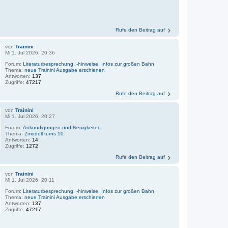
Rufe den Beitrag auf
von
Trainini
Mi 1. Jul 2026, 20:36
Forum:
Literaturbesprechung, -hinweise, Infos zur großen Bahn
Thema:
neue Trainini Ausgabe erschienen
Antworten:
137
Zugriffe:
47217
Rufe den Beitrag auf
von
Trainini
Mi 1. Jul 2026, 20:27
Forum:
Ankündigungen und Neuigkeiten
Thema:
Zmodell turns 10
Antworten:
14
Zugriffe:
1272
Rufe den Beitrag auf
von
Trainini
Mi 1. Jul 2026, 20:11
Forum:
Literaturbesprechung, -hinweise, Infos zur großen Bahn
Thema:
neue Trainini Ausgabe erschienen
Antworten:
137
Zugriffe:
47217