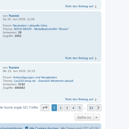
Rufe den Beitrag auf
von
Trainini
Sa 20. Jun 2026, 11:08
Forum:
Neuheiten / aktuelle Infos
Thema:
NOCH 88320 - Modellbahnkoffer "Bozen"
Antworten:
28
Zugriffe:
2001
Rufe den Beitrag auf
von
Trainini
Mo 15. Jun 2026, 20:15
Forum:
Ankündigungen und Neuigkeiten
Thema:
1zu220-shop.de - Standort Westheim aktuell
Antworten:
3192
Zugriffe:
490462
Rufe den Beitrag auf
Seite
1
von
33
1
2
3
4
5
33
Nächste
Die Suche ergab 321 Treffer
…
Gehe zu
schutzerklärung
Alle Cookies löschen
Alle Zeiten sind
UTC+02:00