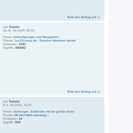
Rufe den Beitrag auf
von
Trainini
Sa 11. Jul 2026, 09:15
Forum:
Ankündigungen und Neuigkeiten
Thema:
1zu220-shop.de - Standort Westheim aktuell
Antworten:
3192
Zugriffe:
490462
Rufe den Beitrag auf
von
Trainini
Fr 3. Jul 2026, 22:02
Forum:
Sichtungen, Erlebnisse mit der großen Bahn
Thema:
Mit dem Molli unterwegs…
Antworten:
14
Zugriffe:
934