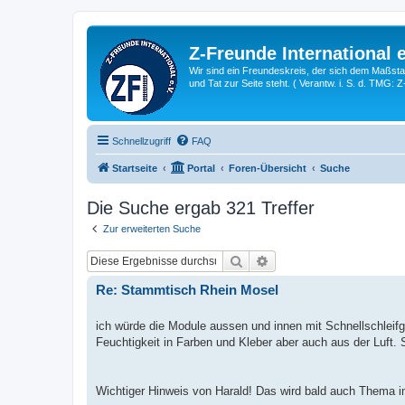
Z-Freunde International e
Wir sind ein Freundeskreis, der sich dem Maßstab 
und Tat zur Seite steht. ( Verantw. i. S. d. TMG: 
Schnellzugriff
FAQ
Startseite
Portal
Foren-Übersicht
Suche
Die Suche ergab 321 Treffer
Zur erweiterten Suche
Suche
Erweiterte Suche
Re: Stammtisch Rhein Mosel
ich würde die Module aussen und innen mit Schnellschleif
Feuchtigkeit in Farben und Kleber aber auch aus der Luft. 
Wichtiger Hinweis von Harald! Das wird bald auch Thema i