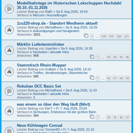
Modellbahntage im Historischen Lokschuppen Hochdahl
30.10.-01.11.2026
Letzter Beitrag von
RalfJ
«
Sa 8. Aug 2026, 19:54
Verfasst in
Messen / Ausstellungen
1zu220-shop.de - Standort Westheim aktuell
Letzter Beitrag von
MichaBoost
«
Sa 8. Aug 2026, 19:29
Verfasst in
Ankündigungen und Neuigkeiten
Antworten:
3201
1
318
319
320
321
…
Märklin Lieferterminlisten
Letzter Beitrag von
Joachim
«
Sa 8. Aug 2026, 14:28
Verfasst in
Neuheiten / aktuelle Infos
Antworten:
958
1
93
94
95
96
…
Stammtisch Rhein-Wupper
Letzter Beitrag von
Gulbart
«
Sa 8. Aug 2026, 14:10
Verfasst in
Treffen, Verabredungen, Stammtische
Antworten:
585
1
56
57
58
59
…
Rokuhan DCC Basis Set
Letzter Beitrag von
MichaBoost
«
Sa 8. Aug 2026, 11:43
Verfasst in
Neuheiten / aktuelle Infos
Antworten:
1
was einem so über den Weg läuft (fährt)
Letzter Beitrag von
DerT
«
Fr 7. Aug 2026, 23:04
Verfasst in
Sichtungen, Erlebnisse mit der großen Bahn
Antworten:
364
1
34
35
36
37
…
Neue Kühlwagen Conrad
Letzter Beitrag von
Torsten83
«
Fr 7. Aug 2026, 21:16
Verfasst in
Neuheiten / aktuelle Infos