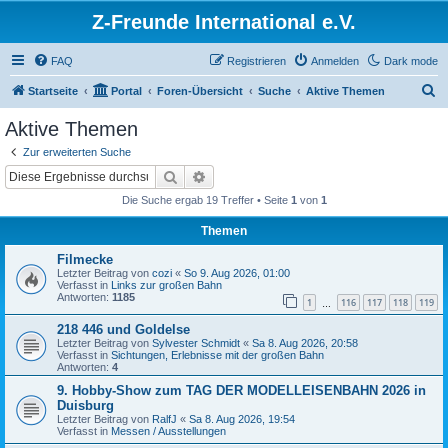
Z-Freunde International e.V.
FAQ
Registrieren
Anmelden
Dark mode
S
Startseite
Portal
Foren-Übersicht
Suche
Aktive Themen
u
Aktive Themen
c
Zur erweiterten Suche
h
Suche
Erweiterte Suche
e
Die Suche ergab 19 Treffer • Seite
1
von
1
Themen
Filmecke
Letzter Beitrag von
cozi
«
So 9. Aug 2026, 01:00
Verfasst in
Links zur großen Bahn
Antworten:
1185
1
116
117
118
119
…
218 446 und Goldelse
Letzter Beitrag von
Sylvester Schmidt
«
Sa 8. Aug 2026, 20:58
Verfasst in
Sichtungen, Erlebnisse mit der großen Bahn
Antworten:
4
9. Hobby-Show zum TAG DER MODELLEISENBAHN 2026 in
Duisburg
Letzter Beitrag von
RalfJ
«
Sa 8. Aug 2026, 19:54
Verfasst in
Messen / Ausstellungen