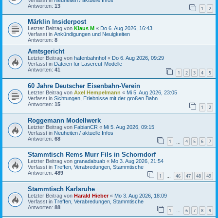
Antworten:
13
1
2
Märklin Insiderpost
Letzter Beitrag von
Klaus M
«
Do 6. Aug 2026, 16:43
Verfasst in
Ankündigungen und Neuigkeiten
Antworten:
8
Amtsgericht
Letzter Beitrag von
hafenbahnhof
«
Do 6. Aug 2026, 09:29
Verfasst in
Dateien für Lasercut-Modelle
Antworten:
41
1
2
3
4
5
60 Jahre Deutscher Eisenbahn-Verein
Letzter Beitrag von
Axel Hempelmann
«
Mi 5. Aug 2026, 23:05
Verfasst in
Sichtungen, Erlebnisse mit der großen Bahn
Antworten:
15
1
2
Roggemann Modellwerk
Letzter Beitrag von
FabianCR
«
Mi 5. Aug 2026, 09:15
Verfasst in
Neuheiten / aktuelle Infos
Antworten:
68
1
4
5
6
7
…
Stammtisch Rems Murr Fils in Schorndorf
Letzter Beitrag von
granadabuab
«
Mo 3. Aug 2026, 21:54
Verfasst in
Treffen, Verabredungen, Stammtische
Antworten:
489
1
46
47
48
49
…
Stammtisch Karlsruhe
Letzter Beitrag von
Harald Hieber
«
Mo 3. Aug 2026, 18:09
Verfasst in
Treffen, Verabredungen, Stammtische
Antworten:
88
1
6
7
8
9
…