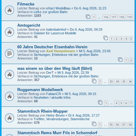
Filmecke
Letzter Beitrag von
eXact Modellbau
«
Do 6. Aug 2026, 11:23
Verfasst in
Links zur großen Bahn
Antworten:
1183
1
116
117
118
119
…
Amtsgericht
Letzter Beitrag von
hafenbahnhof
«
Do 6. Aug 2026, 09:29
Verfasst in
Dateien für Lasercut-Modelle
Antworten:
41
1
2
3
4
5
60 Jahre Deutscher Eisenbahn-Verein
Letzter Beitrag von
Axel Hempelmann
«
Mi 5. Aug 2026, 23:05
Verfasst in
Sichtungen, Erlebnisse mit der großen Bahn
Antworten:
15
1
2
was einem so über den Weg läuft (fährt)
Letzter Beitrag von
DerT
«
Mi 5. Aug 2026, 22:39
Verfasst in
Sichtungen, Erlebnisse mit der großen Bahn
Antworten:
357
1
33
34
35
36
…
Roggemann Modellwerk
Letzter Beitrag von
FabianCR
«
Mi 5. Aug 2026, 09:15
Verfasst in
Neuheiten / aktuelle Infos
Antworten:
68
1
4
5
6
7
…
Stammtisch Rhein-Wupper
Letzter Beitrag von
Heinz-Bruno
«
Di 4. Aug 2026, 17:27
Verfasst in
Treffen, Verabredungen, Stammtische
Antworten:
579
1
55
56
57
58
…
Stammtisch Rems Murr Fils in Schorndorf