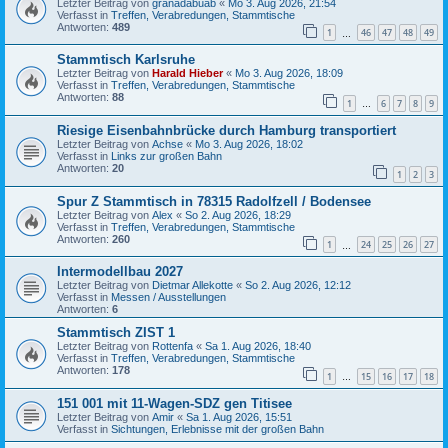
Letzter Beitrag von
granadabuab
«
Mo 3. Aug 2026, 21:54
Verfasst in
Treffen, Verabredungen, Stammtische
Antworten:
489
1
46
47
48
49
…
Stammtisch Karlsruhe
Letzter Beitrag von
Harald Hieber
«
Mo 3. Aug 2026, 18:09
Verfasst in
Treffen, Verabredungen, Stammtische
Antworten:
88
1
6
7
8
9
…
Riesige Eisenbahnbrücke durch Hamburg transportiert
Letzter Beitrag von
Achse
«
Mo 3. Aug 2026, 18:02
Verfasst in
Links zur großen Bahn
Antworten:
20
1
2
3
Spur Z Stammtisch in 78315 Radolfzell / Bodensee
Letzter Beitrag von
Alex
«
So 2. Aug 2026, 18:29
Verfasst in
Treffen, Verabredungen, Stammtische
Antworten:
260
1
24
25
26
27
…
Intermodellbau 2027
Letzter Beitrag von
Dietmar Allekotte
«
So 2. Aug 2026, 12:12
Verfasst in
Messen / Ausstellungen
Antworten:
6
Stammtisch ZIST 1
Letzter Beitrag von
Rottenfa
«
Sa 1. Aug 2026, 18:40
Verfasst in
Treffen, Verabredungen, Stammtische
Antworten:
178
1
15
16
17
18
…
151 001 mit 11-Wagen-SDZ gen Titisee
Letzter Beitrag von
Amir
«
Sa 1. Aug 2026, 15:51
Verfasst in
Sichtungen, Erlebnisse mit der großen Bahn