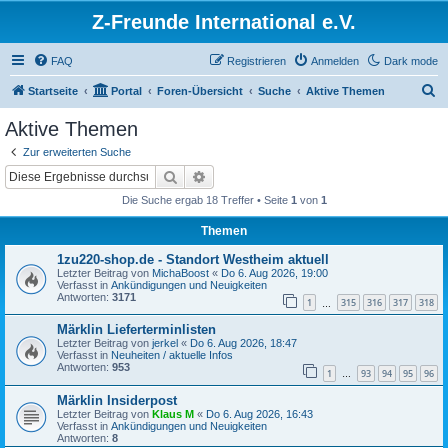
Z-Freunde International e.V.
FAQ
Registrieren
Anmelden
Dark mode
S
Startseite
Portal
Foren-Übersicht
Suche
Aktive Themen
u
Aktive Themen
c
Zur erweiterten Suche
h
Suche
Erweiterte Suche
e
Die Suche ergab 18 Treffer • Seite
1
von
1
Themen
1zu220-shop.de - Standort Westheim aktuell
Letzter Beitrag von
MichaBoost
«
Do 6. Aug 2026, 19:00
Verfasst in
Ankündigungen und Neuigkeiten
Antworten:
3171
1
315
316
317
318
…
Märklin Lieferterminlisten
Letzter Beitrag von
jerkel
«
Do 6. Aug 2026, 18:47
Verfasst in
Neuheiten / aktuelle Infos
Antworten:
953
1
93
94
95
96
…
Märklin Insiderpost
Letzter Beitrag von
Klaus M
«
Do 6. Aug 2026, 16:43
Verfasst in
Ankündigungen und Neuigkeiten
Antworten:
8