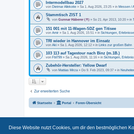
Intermodellbau 2027
von
Dietmar Allekotte
»
Sa 1. Aug 2026, 23:25
» in
Messen / 
Stammtisch ZIST 1
von
Gunnar Häberer (✝)
»
So 21. Apr 2013, 10:20
» in
151 001 mit 11-Wagen-SDZ gen Titisee
von
Amir
»
Sa 1. Aug 2026, 15:51
» in
Sichtungen, Erlebniss
TRI wieder in Hannover im Einsatz
von
Aki
»
Sa 1. Aug 2026, 12:12
» in
Links zur großen Bahn
103 113 auf Tagestour nach Binz (m.1B.)
von
Fbl799
»
Sa 1. Aug 2026, 11:16
» in
Sichtungen, Erlebni
Zubehör-Hersteller: Yellow Dwarf
von
Mattias Mirza
»
Do 9. Feb 2023, 09:37
» in
Neuheiten
Zur erweiterten Suche
Startseite
Portal
Foren-Übersicht
Diese Website nutzt Cookies, um dir den bestmöglichen Ko