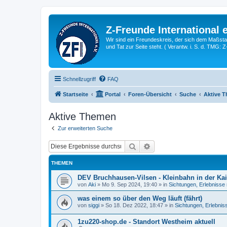
Z-Freunde International e
Wir sind ein Freundeskreis, der sich dem Maßstab 
und Tat zur Seite steht. ( Verantw. i. S. d. TMG: 
Schnellzugriff
FAQ
Startseite
Portal
Foren-Übersicht
Suche
Aktive 
Aktive Themen
Zur erweiterten Suche
Suche
Erweiterte Suche
THEMEN
DEV Bruchhausen-Vilsen - Kleinbahn in der Kai
von
Aki
»
Mo 9. Sep 2024, 19:40
» in
Sichtungen, Erlebnisse
was einem so über den Weg läuft (fährt)
von
siggi
»
So 18. Dez 2022, 18:47
» in
Sichtungen, Erlebnis
1zu220-shop.de - Standort Westheim aktuell