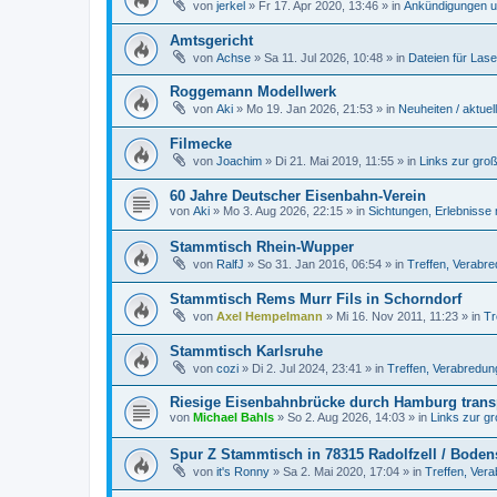
von
jerkel
»
Fr 17. Apr 2020, 13:46
» in
Ankündigungen u
Amtsgericht
von
Achse
»
Sa 11. Jul 2026, 10:48
» in
Dateien für Lase
Roggemann Modellwerk
von
Aki
»
Mo 19. Jan 2026, 21:53
» in
Neuheiten / aktuel
Filmecke
von
Joachim
»
Di 21. Mai 2019, 11:55
» in
Links zur gro
60 Jahre Deutscher Eisenbahn-Verein
von
Aki
»
Mo 3. Aug 2026, 22:15
» in
Sichtungen, Erlebnisse
Stammtisch Rhein-Wupper
von
RalfJ
»
So 31. Jan 2016, 06:54
» in
Treffen, Verabr
Stammtisch Rems Murr Fils in Schorndorf
von
Axel Hempelmann
»
Mi 16. Nov 2011, 11:23
» in
Tr
Stammtisch Karlsruhe
von
cozi
»
Di 2. Jul 2024, 23:41
» in
Treffen, Verabredu
Riesige Eisenbahnbrücke durch Hamburg transp
von
Michael Bahls
»
So 2. Aug 2026, 14:03
» in
Links zur g
Spur Z Stammtisch in 78315 Radolfzell / Boden
von
it's Ronny
»
Sa 2. Mai 2020, 17:04
» in
Treffen, Ver