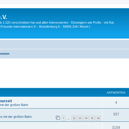
.V.
1:220 verschrieben hat und allen Interessierten - Einsteigern wie Profis - mit Rat
Z-Freunde International e.V. - Brandenburg 6 - 56856 Zell / Mosel )
Themen
ANTWORTEN
serzeit
A
4
 mit der großen Bahn
n
A
357
se mit der großen Bahn
t
1
32
33
34
35
36
…
n
w
A
3159
t