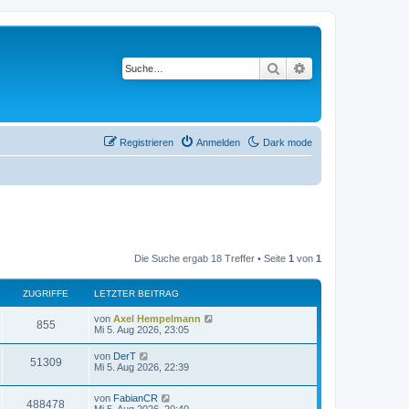
Suche
Erweiterte Suche
Registrieren
Anmelden
Dark mode
Die Suche ergab 18 Treffer • Seite
1
von
1
ZUGRIFFE
LETZTER BEITRAG
L
von
Axel Hempelmann
Z
855
e
Mi 5. Aug 2026, 23:05
t
u
z
L
von
DerT
Z
51309
t
e
Mi 5. Aug 2026, 22:39
g
e
t
r
u
z
r
B
L
von
FabianCR
t
Z
488478
e
g
e