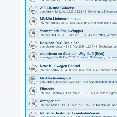
218 446 und Goldelse
von
Amir
»
Sa 8. Aug 2026, 13:32
» in
Sichtungen, Erlebniss
Märklin Lieferterminlisten
von
jerkel
»
Do 13. Sep 2012, 19:41
» in
Neuheiten / aktu
Stammtisch Rhein-Wupper
von
RalfJ
»
So 31. Jan 2016, 06:54
» in
Treffen, Verabr
Rokuhan DCC Basis Set
von
Mattias Mirza
»
Sa 8. Aug 2026, 11:29
» in
Neuheiten / ak
was einem so über den Weg läuft (fährt)
von
siggi
»
So 18. Dez 2022, 18:47
» in
Sichtungen, Erlebnis
Neue Kühlwagen Conrad
von
norbi58
»
Sa 30. Mai 2026, 20:39
» in
Neuheiten / akt
Märklin Insiderpost
von
DiRo
»
Do 6. Aug 2026, 13:47
» in
Ankündigungen und Ne
Filmecke
von
Joachim
»
Di 21. Mai 2019, 11:55
» in
Links zur gro
Amtsgericht
von
Achse
»
Sa 11. Jul 2026, 10:48
» in
Dateien für Lase
60 Jahre Deutscher Eisenbahn-Verein
von
Aki
»
Mo 3. Aug 2026, 22:15
» in
Sichtungen, Erlebnisse