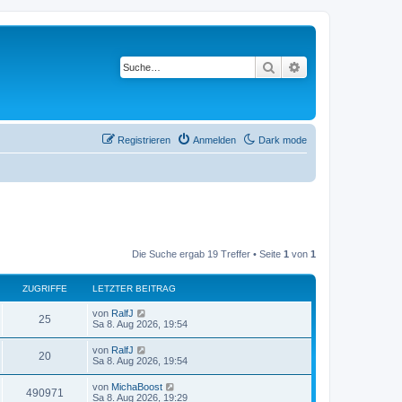
Suche
Erweiterte Suche
Registrieren
Anmelden
Dark mode
Die Suche ergab 19 Treffer • Seite
1
von
1
ZUGRIFFE
LETZTER BEITRAG
L
von
RalfJ
Z
25
e
Sa 8. Aug 2026, 19:54
t
u
z
L
von
RalfJ
Z
20
t
e
Sa 8. Aug 2026, 19:54
g
e
t
r
u
z
L
von
MichaBoost
r
B
Z
490971
t
e
Sa 8. Aug 2026, 19:29
e
g