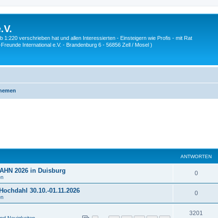
.V.
1:220 verschrieben hat und allen Interessierten - Einsteigern wie Profis - mit Rat
Z-Freunde International e.V. - Brandenburg 6 - 56856 Zell / Mosel )
Themen
ANTWORTEN
HN 2026 in Duisburg
A
0
en
n
ochdahl 30.10.-01.11.2026
A
0
en
t
n
w
A
3201
t
nd Neuigkeiten