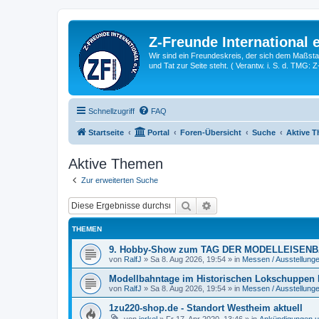
Z-Freunde International e
Wir sind ein Freundeskreis, der sich dem Maßstab 
und Tat zur Seite steht. ( Verantw. i. S. d. TMG: 
Schnellzugriff
FAQ
Startseite
Portal
Foren-Übersicht
Suche
Aktive 
Aktive Themen
Zur erweiterten Suche
Suche
Erweiterte Suche
THEMEN
9. Hobby-Show zum TAG DER MODELLEISENBA
von
RalfJ
»
Sa 8. Aug 2026, 19:54
» in
Messen / Ausstellung
Modellbahntage im Historischen Lokschuppen H
von
RalfJ
»
Sa 8. Aug 2026, 19:54
» in
Messen / Ausstellung
1zu220-shop.de - Standort Westheim aktuell
von
jerkel
»
Fr 17. Apr 2020, 13:46
» in
Ankündigungen u