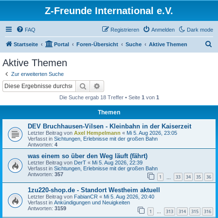
Z-Freunde International e.V.
FAQ
Registrieren
Anmelden
Dark mode
S
Startseite
Portal
Foren-Übersicht
Suche
Aktive Themen
u
Aktive Themen
c
Zur erweiterten Suche
h
Suche
Erweiterte Suche
e
Die Suche ergab 18 Treffer • Seite
1
von
1
Themen
DEV Bruchhausen-Vilsen - Kleinbahn in der Kaiserzeit
Letzter Beitrag von
Axel Hempelmann
«
Mi 5. Aug 2026, 23:05
Verfasst in
Sichtungen, Erlebnisse mit der großen Bahn
Antworten:
4
was einem so über den Weg läuft (fährt)
Letzter Beitrag von
DerT
«
Mi 5. Aug 2026, 22:39
Verfasst in
Sichtungen, Erlebnisse mit der großen Bahn
Antworten:
357
1
33
34
35
36
…
1zu220-shop.de - Standort Westheim aktuell
Letzter Beitrag von
FabianCR
«
Mi 5. Aug 2026, 20:40
Verfasst in
Ankündigungen und Neuigkeiten
Antworten:
3159
1
313
314
315
316
…