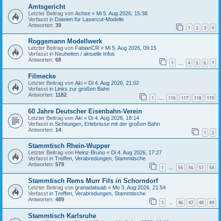
Amtsgericht
Letzter Beitrag von
Achse
«
Mi 5. Aug 2026, 15:38
Verfasst in
Dateien für Lasercut-Modelle
Antworten:
39
1
2
3
4
Roggemann Modellwerk
Letzter Beitrag von
FabianCR
«
Mi 5. Aug 2026, 09:15
Verfasst in
Neuheiten / aktuelle Infos
Antworten:
68
1
4
5
6
7
…
Filmecke
Letzter Beitrag von
Aki
«
Di 4. Aug 2026, 21:02
Verfasst in
Links zur großen Bahn
Antworten:
1182
1
116
117
118
119
…
60 Jahre Deutscher Eisenbahn-Verein
Letzter Beitrag von
Aki
«
Di 4. Aug 2026, 18:14
Verfasst in
Sichtungen, Erlebnisse mit der großen Bahn
Antworten:
14
1
2
Stammtisch Rhein-Wupper
Letzter Beitrag von
Heinz-Bruno
«
Di 4. Aug 2026, 17:27
Verfasst in
Treffen, Verabredungen, Stammtische
Antworten:
579
1
55
56
57
58
…
Stammtisch Rems Murr Fils in Schorndorf
Letzter Beitrag von
granadabuab
«
Mo 3. Aug 2026, 21:54
Verfasst in
Treffen, Verabredungen, Stammtische
Antworten:
489
1
46
47
48
49
…
Stammtisch Karlsruhe