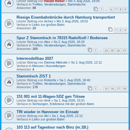
Letzter Beitrag von
Harald Hieber
«
Mo 3. Aug 2026, 18:09
Verfasst in
Treffen, Verabredungen, Stammtische
Antworten:
88
1
6
7
8
9
…
Riesige Eisenbahnbrücke durch Hamburg transportiert
Letzter Beitrag von
Achse
«
Mo 3. Aug 2026, 18:02
Verfasst in
Links zur großen Bahn
Antworten:
20
1
2
3
Spur Z Stammtisch in 78315 Radolfzell / Bodensee
Letzter Beitrag von
Alex
«
So 2. Aug 2026, 18:29
Verfasst in
Treffen, Verabredungen, Stammtische
Antworten:
260
1
24
25
26
27
…
Intermodellbau 2027
Letzter Beitrag von
Dietmar Allekotte
«
So 2. Aug 2026, 12:12
Verfasst in
Messen / Ausstellungen
Antworten:
6
Stammtisch ZIST 1
Letzter Beitrag von
Rottenfa
«
Sa 1. Aug 2026, 18:40
Verfasst in
Treffen, Verabredungen, Stammtische
Antworten:
178
1
15
16
17
18
…
151 001 mit 11-Wagen-SDZ gen Titisee
Letzter Beitrag von
Amir
«
Sa 1. Aug 2026, 15:51
Verfasst in
Sichtungen, Erlebnisse mit der großen Bahn
TRI wieder in Hannover im Einsatz
Letzter Beitrag von
Aki
«
Sa 1. Aug 2026, 12:12
Verfasst in
Links zur großen Bahn
103 113 auf Tagestour nach Binz (m.1B.)