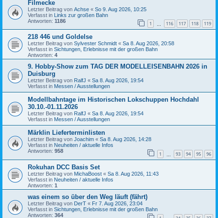
Filmecke
Letzter Beitrag von
Achse
«
So 9. Aug 2026, 10:25
Verfasst in
Links zur großen Bahn
Antworten:
1186
1
116
117
118
119
…
218 446 und Goldelse
Letzter Beitrag von
Sylvester Schmidt
«
Sa 8. Aug 2026, 20:58
Verfasst in
Sichtungen, Erlebnisse mit der großen Bahn
Antworten:
4
9. Hobby-Show zum TAG DER MODELLEISENBAHN 2026 in
Duisburg
Letzter Beitrag von
RalfJ
«
Sa 8. Aug 2026, 19:54
Verfasst in
Messen / Ausstellungen
Modellbahntage im Historischen Lokschuppen Hochdahl
30.10.-01.11.2026
Letzter Beitrag von
RalfJ
«
Sa 8. Aug 2026, 19:54
Verfasst in
Messen / Ausstellungen
Märklin Lieferterminlisten
Letzter Beitrag von
Joachim
«
Sa 8. Aug 2026, 14:28
Verfasst in
Neuheiten / aktuelle Infos
Antworten:
958
1
93
94
95
96
…
Rokuhan DCC Basis Set
Letzter Beitrag von
MichaBoost
«
Sa 8. Aug 2026, 11:43
Verfasst in
Neuheiten / aktuelle Infos
Antworten:
1
was einem so über den Weg läuft (fährt)
Letzter Beitrag von
DerT
«
Fr 7. Aug 2026, 23:04
Verfasst in
Sichtungen, Erlebnisse mit der großen Bahn
Antworten:
364