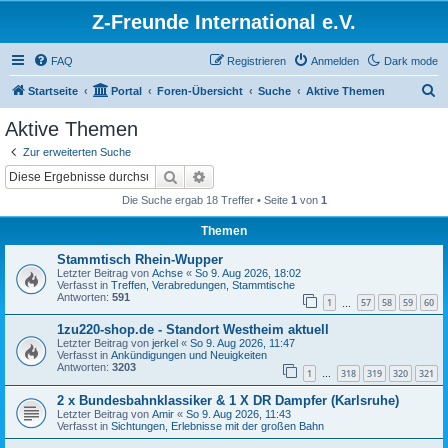
Z-Freunde International e.V.
FAQ
Registrieren
Anmelden
Dark mode
S
Startseite
Portal
Foren-Übersicht
Suche
Aktive Themen
u
Aktive Themen
c
Zur erweiterten Suche
h
Suche
Erweiterte Suche
e
Die Suche ergab 18 Treffer • Seite
1
von
1
Themen
Stammtisch Rhein-Wupper
Letzter Beitrag von
Achse
«
So 9. Aug 2026, 18:02
Verfasst in
Treffen, Verabredungen, Stammtische
Antworten:
591
1
57
58
59
60
…
1zu220-shop.de - Standort Westheim aktuell
Letzter Beitrag von
jerkel
«
So 9. Aug 2026, 11:47
Verfasst in
Ankündigungen und Neuigkeiten
Antworten:
3203
1
318
319
320
321
…
2 x Bundesbahnklassiker & 1 X DR Dampfer (Karlsruhe)
Letzter Beitrag von
Amir
«
So 9. Aug 2026, 11:43
Verfasst in
Sichtungen, Erlebnisse mit der großen Bahn