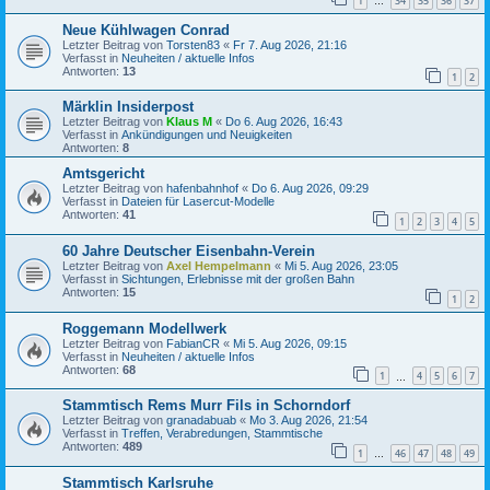
1
34
35
36
37
…
Neue Kühlwagen Conrad
Letzter Beitrag von
Torsten83
«
Fr 7. Aug 2026, 21:16
Verfasst in
Neuheiten / aktuelle Infos
Antworten:
13
1
2
Märklin Insiderpost
Letzter Beitrag von
Klaus M
«
Do 6. Aug 2026, 16:43
Verfasst in
Ankündigungen und Neuigkeiten
Antworten:
8
Amtsgericht
Letzter Beitrag von
hafenbahnhof
«
Do 6. Aug 2026, 09:29
Verfasst in
Dateien für Lasercut-Modelle
Antworten:
41
1
2
3
4
5
60 Jahre Deutscher Eisenbahn-Verein
Letzter Beitrag von
Axel Hempelmann
«
Mi 5. Aug 2026, 23:05
Verfasst in
Sichtungen, Erlebnisse mit der großen Bahn
Antworten:
15
1
2
Roggemann Modellwerk
Letzter Beitrag von
FabianCR
«
Mi 5. Aug 2026, 09:15
Verfasst in
Neuheiten / aktuelle Infos
Antworten:
68
1
4
5
6
7
…
Stammtisch Rems Murr Fils in Schorndorf
Letzter Beitrag von
granadabuab
«
Mo 3. Aug 2026, 21:54
Verfasst in
Treffen, Verabredungen, Stammtische
Antworten:
489
1
46
47
48
49
…
Stammtisch Karlsruhe