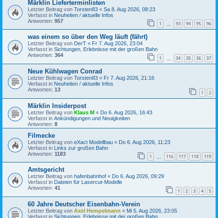
Märklin Lieferterminlisten
Letzter Beitrag von
Torsten83
«
Sa 8. Aug 2026, 08:23
Verfasst in
Neuheiten / aktuelle Infos
Antworten:
957
1
93
94
95
96
…
was einem so über den Weg läuft (fährt)
Letzter Beitrag von
DerT
«
Fr 7. Aug 2026, 23:04
Verfasst in
Sichtungen, Erlebnisse mit der großen Bahn
Antworten:
364
1
34
35
36
37
…
Neue Kühlwagen Conrad
Letzter Beitrag von
Torsten83
«
Fr 7. Aug 2026, 21:16
Verfasst in
Neuheiten / aktuelle Infos
Antworten:
13
1
2
Märklin Insiderpost
Letzter Beitrag von
Klaus M
«
Do 6. Aug 2026, 16:43
Verfasst in
Ankündigungen und Neuigkeiten
Antworten:
8
Filmecke
Letzter Beitrag von
eXact Modellbau
«
Do 6. Aug 2026, 11:23
Verfasst in
Links zur großen Bahn
Antworten:
1183
1
116
117
118
119
…
Amtsgericht
Letzter Beitrag von
hafenbahnhof
«
Do 6. Aug 2026, 09:29
Verfasst in
Dateien für Lasercut-Modelle
Antworten:
41
1
2
3
4
5
60 Jahre Deutscher Eisenbahn-Verein
Letzter Beitrag von
Axel Hempelmann
«
Mi 5. Aug 2026, 23:05
Verfasst in
Sichtungen, Erlebnisse mit der großen Bahn