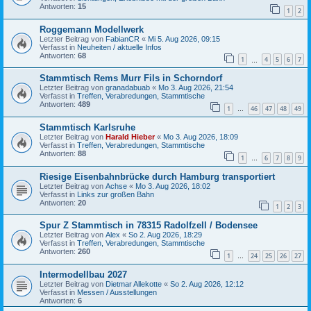
Antworten:
15
1
2
Roggemann Modellwerk
Letzter Beitrag von
FabianCR
«
Mi 5. Aug 2026, 09:15
Verfasst in
Neuheiten / aktuelle Infos
Antworten:
68
1
4
5
6
7
…
Stammtisch Rems Murr Fils in Schorndorf
Letzter Beitrag von
granadabuab
«
Mo 3. Aug 2026, 21:54
Verfasst in
Treffen, Verabredungen, Stammtische
Antworten:
489
1
46
47
48
49
…
Stammtisch Karlsruhe
Letzter Beitrag von
Harald Hieber
«
Mo 3. Aug 2026, 18:09
Verfasst in
Treffen, Verabredungen, Stammtische
Antworten:
88
1
6
7
8
9
…
Riesige Eisenbahnbrücke durch Hamburg transportiert
Letzter Beitrag von
Achse
«
Mo 3. Aug 2026, 18:02
Verfasst in
Links zur großen Bahn
Antworten:
20
1
2
3
Spur Z Stammtisch in 78315 Radolfzell / Bodensee
Letzter Beitrag von
Alex
«
So 2. Aug 2026, 18:29
Verfasst in
Treffen, Verabredungen, Stammtische
Antworten:
260
1
24
25
26
27
…
Intermodellbau 2027
Letzter Beitrag von
Dietmar Allekotte
«
So 2. Aug 2026, 12:12
Verfasst in
Messen / Ausstellungen
Antworten:
6