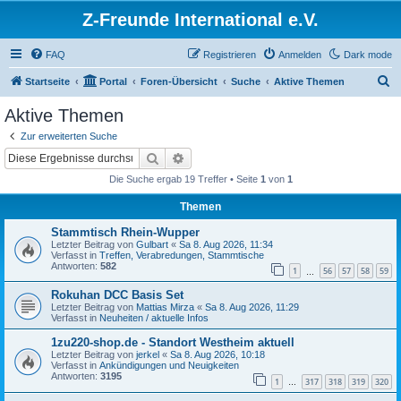
Z-Freunde International e.V.
FAQ
Registrieren
Anmelden
Dark mode
S
Startseite
Portal
Foren-Übersicht
Suche
Aktive Themen
u
Aktive Themen
c
Zur erweiterten Suche
h
Suche
Erweiterte Suche
e
Die Suche ergab 19 Treffer • Seite
1
von
1
Themen
Stammtisch Rhein-Wupper
Letzter Beitrag von
Gulbart
«
Sa 8. Aug 2026, 11:34
Verfasst in
Treffen, Verabredungen, Stammtische
Antworten:
582
1
56
57
58
59
…
Rokuhan DCC Basis Set
Letzter Beitrag von
Mattias Mirza
«
Sa 8. Aug 2026, 11:29
Verfasst in
Neuheiten / aktuelle Infos
1zu220-shop.de - Standort Westheim aktuell
Letzter Beitrag von
jerkel
«
Sa 8. Aug 2026, 10:18
Verfasst in
Ankündigungen und Neuigkeiten
Antworten:
3195
1
317
318
319
320
…