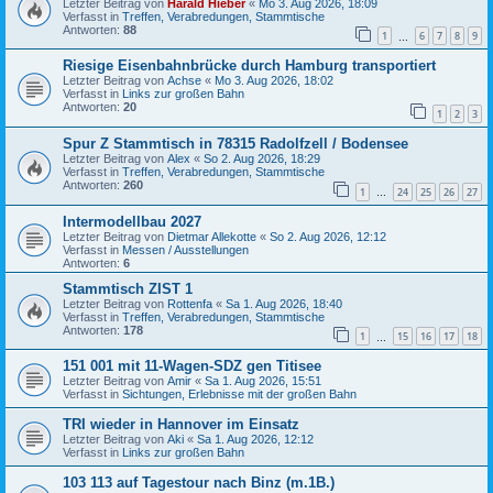
Letzter Beitrag von
Harald Hieber
«
Mo 3. Aug 2026, 18:09
Verfasst in
Treffen, Verabredungen, Stammtische
Antworten:
88
1
6
7
8
9
…
Riesige Eisenbahnbrücke durch Hamburg transportiert
Letzter Beitrag von
Achse
«
Mo 3. Aug 2026, 18:02
Verfasst in
Links zur großen Bahn
Antworten:
20
1
2
3
Spur Z Stammtisch in 78315 Radolfzell / Bodensee
Letzter Beitrag von
Alex
«
So 2. Aug 2026, 18:29
Verfasst in
Treffen, Verabredungen, Stammtische
Antworten:
260
1
24
25
26
27
…
Intermodellbau 2027
Letzter Beitrag von
Dietmar Allekotte
«
So 2. Aug 2026, 12:12
Verfasst in
Messen / Ausstellungen
Antworten:
6
Stammtisch ZIST 1
Letzter Beitrag von
Rottenfa
«
Sa 1. Aug 2026, 18:40
Verfasst in
Treffen, Verabredungen, Stammtische
Antworten:
178
1
15
16
17
18
…
151 001 mit 11-Wagen-SDZ gen Titisee
Letzter Beitrag von
Amir
«
Sa 1. Aug 2026, 15:51
Verfasst in
Sichtungen, Erlebnisse mit der großen Bahn
TRI wieder in Hannover im Einsatz
Letzter Beitrag von
Aki
«
Sa 1. Aug 2026, 12:12
Verfasst in
Links zur großen Bahn
103 113 auf Tagestour nach Binz (m.1B.)