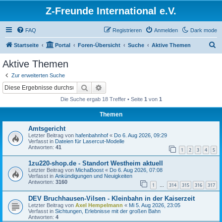
Z-Freunde International e.V.
FAQ
Registrieren
Anmelden
Dark mode
S
Startseite
Portal
Foren-Übersicht
Suche
Aktive Themen
u
Aktive Themen
c
Zur erweiterten Suche
h
Suche
Erweiterte Suche
e
Die Suche ergab 18 Treffer • Seite
1
von
1
Themen
Amtsgericht
Letzter Beitrag von
hafenbahnhof
«
Do 6. Aug 2026, 09:29
Verfasst in
Dateien für Lasercut-Modelle
Antworten:
41
1
2
3
4
5
1zu220-shop.de - Standort Westheim aktuell
Letzter Beitrag von
MichaBoost
«
Do 6. Aug 2026, 07:08
Verfasst in
Ankündigungen und Neuigkeiten
Antworten:
3160
1
314
315
316
317
…
DEV Bruchhausen-Vilsen - Kleinbahn in der Kaiserzeit
Letzter Beitrag von
Axel Hempelmann
«
Mi 5. Aug 2026, 23:05
Verfasst in
Sichtungen, Erlebnisse mit der großen Bahn
Antworten:
4