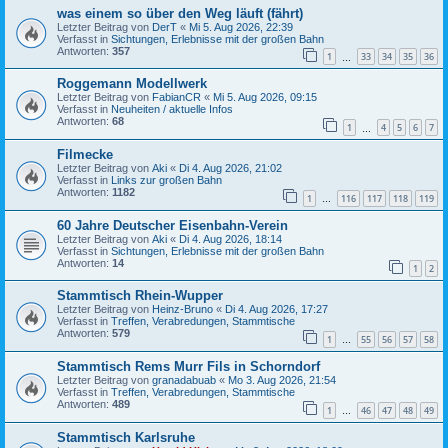
was einem so über den Weg läuft (fährt)
Letzter Beitrag von
DerT
«
Mi 5. Aug 2026, 22:39
Verfasst in
Sichtungen, Erlebnisse mit der großen Bahn
Antworten:
357
1
33
34
35
36
…
Roggemann Modellwerk
Letzter Beitrag von
FabianCR
«
Mi 5. Aug 2026, 09:15
Verfasst in
Neuheiten / aktuelle Infos
Antworten:
68
1
4
5
6
7
…
Filmecke
Letzter Beitrag von
Aki
«
Di 4. Aug 2026, 21:02
Verfasst in
Links zur großen Bahn
Antworten:
1182
1
116
117
118
119
…
60 Jahre Deutscher Eisenbahn-Verein
Letzter Beitrag von
Aki
«
Di 4. Aug 2026, 18:14
Verfasst in
Sichtungen, Erlebnisse mit der großen Bahn
Antworten:
14
1
2
Stammtisch Rhein-Wupper
Letzter Beitrag von
Heinz-Bruno
«
Di 4. Aug 2026, 17:27
Verfasst in
Treffen, Verabredungen, Stammtische
Antworten:
579
1
55
56
57
58
…
Stammtisch Rems Murr Fils in Schorndorf
Letzter Beitrag von
granadabuab
«
Mo 3. Aug 2026, 21:54
Verfasst in
Treffen, Verabredungen, Stammtische
Antworten:
489
1
46
47
48
49
…
Stammtisch Karlsruhe