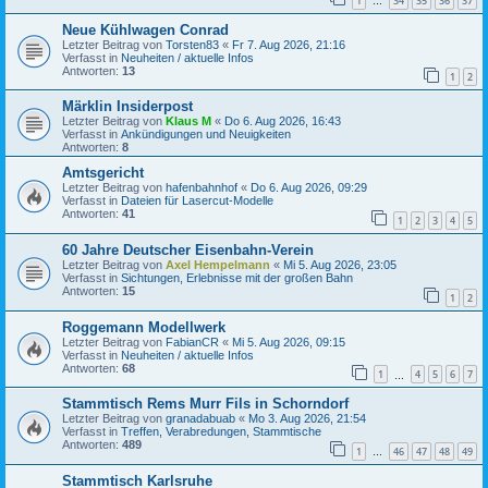
1
34
35
36
37
…
Neue Kühlwagen Conrad
Letzter Beitrag von
Torsten83
«
Fr 7. Aug 2026, 21:16
Verfasst in
Neuheiten / aktuelle Infos
Antworten:
13
1
2
Märklin Insiderpost
Letzter Beitrag von
Klaus M
«
Do 6. Aug 2026, 16:43
Verfasst in
Ankündigungen und Neuigkeiten
Antworten:
8
Amtsgericht
Letzter Beitrag von
hafenbahnhof
«
Do 6. Aug 2026, 09:29
Verfasst in
Dateien für Lasercut-Modelle
Antworten:
41
1
2
3
4
5
60 Jahre Deutscher Eisenbahn-Verein
Letzter Beitrag von
Axel Hempelmann
«
Mi 5. Aug 2026, 23:05
Verfasst in
Sichtungen, Erlebnisse mit der großen Bahn
Antworten:
15
1
2
Roggemann Modellwerk
Letzter Beitrag von
FabianCR
«
Mi 5. Aug 2026, 09:15
Verfasst in
Neuheiten / aktuelle Infos
Antworten:
68
1
4
5
6
7
…
Stammtisch Rems Murr Fils in Schorndorf
Letzter Beitrag von
granadabuab
«
Mo 3. Aug 2026, 21:54
Verfasst in
Treffen, Verabredungen, Stammtische
Antworten:
489
1
46
47
48
49
…
Stammtisch Karlsruhe