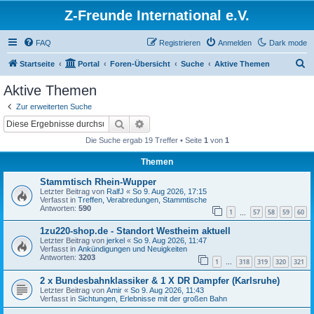
Z-Freunde International e.V.
FAQ
Registrieren
Anmelden
Dark mode
S
Startseite
Portal
Foren-Übersicht
Suche
Aktive Themen
u
Aktive Themen
c
Zur erweiterten Suche
h
Suche
Erweiterte Suche
e
Die Suche ergab 19 Treffer • Seite
1
von
1
Themen
Stammtisch Rhein-Wupper
Letzter Beitrag von
RalfJ
«
So 9. Aug 2026, 17:15
Verfasst in
Treffen, Verabredungen, Stammtische
Antworten:
590
1
57
58
59
60
…
1zu220-shop.de - Standort Westheim aktuell
Letzter Beitrag von
jerkel
«
So 9. Aug 2026, 11:47
Verfasst in
Ankündigungen und Neuigkeiten
Antworten:
3203
1
318
319
320
321
…
2 x Bundesbahnklassiker & 1 X DR Dampfer (Karlsruhe)
Letzter Beitrag von
Amir
«
So 9. Aug 2026, 11:43
Verfasst in
Sichtungen, Erlebnisse mit der großen Bahn