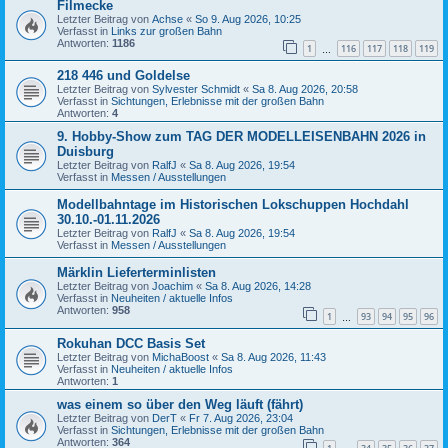
Filmecke
Letzter Beitrag von
Achse
«
So 9. Aug 2026, 10:25
Verfasst in
Links zur großen Bahn
Antworten:
1186
1
116
117
118
119
…
218 446 und Goldelse
Letzter Beitrag von
Sylvester Schmidt
«
Sa 8. Aug 2026, 20:58
Verfasst in
Sichtungen, Erlebnisse mit der großen Bahn
Antworten:
4
9. Hobby-Show zum TAG DER MODELLEISENBAHN 2026 in
Duisburg
Letzter Beitrag von
RalfJ
«
Sa 8. Aug 2026, 19:54
Verfasst in
Messen / Ausstellungen
Modellbahntage im Historischen Lokschuppen Hochdahl
30.10.-01.11.2026
Letzter Beitrag von
RalfJ
«
Sa 8. Aug 2026, 19:54
Verfasst in
Messen / Ausstellungen
Märklin Lieferterminlisten
Letzter Beitrag von
Joachim
«
Sa 8. Aug 2026, 14:28
Verfasst in
Neuheiten / aktuelle Infos
Antworten:
958
1
93
94
95
96
…
Rokuhan DCC Basis Set
Letzter Beitrag von
MichaBoost
«
Sa 8. Aug 2026, 11:43
Verfasst in
Neuheiten / aktuelle Infos
Antworten:
1
was einem so über den Weg läuft (fährt)
Letzter Beitrag von
DerT
«
Fr 7. Aug 2026, 23:04
Verfasst in
Sichtungen, Erlebnisse mit der großen Bahn
Antworten:
364