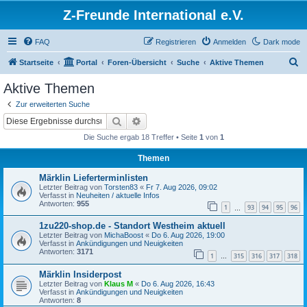
Z-Freunde International e.V.
FAQ
Registrieren
Anmelden
Dark mode
S
Startseite
Portal
Foren-Übersicht
Suche
Aktive Themen
u
Aktive Themen
c
Zur erweiterten Suche
h
Suche
Erweiterte Suche
e
Die Suche ergab 18 Treffer • Seite
1
von
1
Themen
Märklin Lieferterminlisten
Letzter Beitrag von
Torsten83
«
Fr 7. Aug 2026, 09:02
Verfasst in
Neuheiten / aktuelle Infos
Antworten:
955
1
93
94
95
96
…
1zu220-shop.de - Standort Westheim aktuell
Letzter Beitrag von
MichaBoost
«
Do 6. Aug 2026, 19:00
Verfasst in
Ankündigungen und Neuigkeiten
Antworten:
3171
1
315
316
317
318
…
Märklin Insiderpost
Letzter Beitrag von
Klaus M
«
Do 6. Aug 2026, 16:43
Verfasst in
Ankündigungen und Neuigkeiten
Antworten:
8