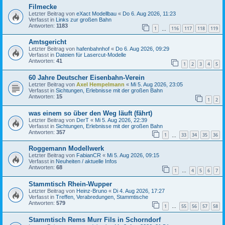
Filmecke
Letzter Beitrag von
eXact Modellbau
«
Do 6. Aug 2026, 11:23
Verfasst in
Links zur großen Bahn
Antworten:
1183
1
116
117
118
119
…
Amtsgericht
Letzter Beitrag von
hafenbahnhof
«
Do 6. Aug 2026, 09:29
Verfasst in
Dateien für Lasercut-Modelle
Antworten:
41
1
2
3
4
5
60 Jahre Deutscher Eisenbahn-Verein
Letzter Beitrag von
Axel Hempelmann
«
Mi 5. Aug 2026, 23:05
Verfasst in
Sichtungen, Erlebnisse mit der großen Bahn
Antworten:
15
1
2
was einem so über den Weg läuft (fährt)
Letzter Beitrag von
DerT
«
Mi 5. Aug 2026, 22:39
Verfasst in
Sichtungen, Erlebnisse mit der großen Bahn
Antworten:
357
1
33
34
35
36
…
Roggemann Modellwerk
Letzter Beitrag von
FabianCR
«
Mi 5. Aug 2026, 09:15
Verfasst in
Neuheiten / aktuelle Infos
Antworten:
68
1
4
5
6
7
…
Stammtisch Rhein-Wupper
Letzter Beitrag von
Heinz-Bruno
«
Di 4. Aug 2026, 17:27
Verfasst in
Treffen, Verabredungen, Stammtische
Antworten:
579
1
55
56
57
58
…
Stammtisch Rems Murr Fils in Schorndorf