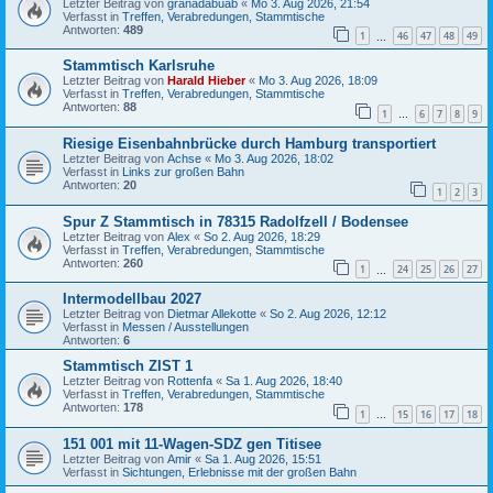
Letzter Beitrag von
granadabuab
«
Mo 3. Aug 2026, 21:54
Verfasst in
Treffen, Verabredungen, Stammtische
Antworten:
489
1
46
47
48
49
…
Stammtisch Karlsruhe
Letzter Beitrag von
Harald Hieber
«
Mo 3. Aug 2026, 18:09
Verfasst in
Treffen, Verabredungen, Stammtische
Antworten:
88
1
6
7
8
9
…
Riesige Eisenbahnbrücke durch Hamburg transportiert
Letzter Beitrag von
Achse
«
Mo 3. Aug 2026, 18:02
Verfasst in
Links zur großen Bahn
Antworten:
20
1
2
3
Spur Z Stammtisch in 78315 Radolfzell / Bodensee
Letzter Beitrag von
Alex
«
So 2. Aug 2026, 18:29
Verfasst in
Treffen, Verabredungen, Stammtische
Antworten:
260
1
24
25
26
27
…
Intermodellbau 2027
Letzter Beitrag von
Dietmar Allekotte
«
So 2. Aug 2026, 12:12
Verfasst in
Messen / Ausstellungen
Antworten:
6
Stammtisch ZIST 1
Letzter Beitrag von
Rottenfa
«
Sa 1. Aug 2026, 18:40
Verfasst in
Treffen, Verabredungen, Stammtische
Antworten:
178
1
15
16
17
18
…
151 001 mit 11-Wagen-SDZ gen Titisee
Letzter Beitrag von
Amir
«
Sa 1. Aug 2026, 15:51
Verfasst in
Sichtungen, Erlebnisse mit der großen Bahn