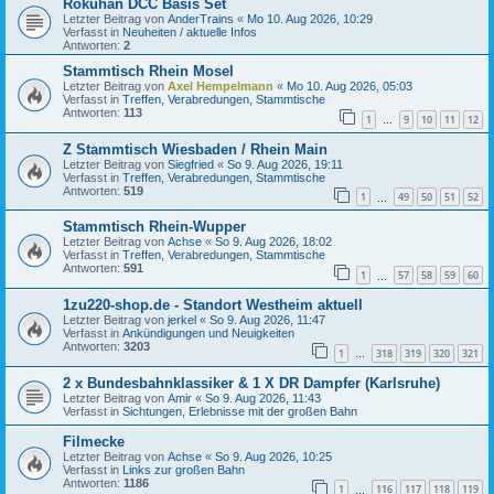
Rokuhan DCC Basis Set
Letzter Beitrag von
AnderTrains
«
Mo 10. Aug 2026, 10:29
Verfasst in
Neuheiten / aktuelle Infos
Antworten:
2
Stammtisch Rhein Mosel
Letzter Beitrag von
Axel Hempelmann
«
Mo 10. Aug 2026, 05:03
Verfasst in
Treffen, Verabredungen, Stammtische
Antworten:
113
1
9
10
11
12
…
Z Stammtisch Wiesbaden / Rhein Main
Letzter Beitrag von
Siegfried
«
So 9. Aug 2026, 19:11
Verfasst in
Treffen, Verabredungen, Stammtische
Antworten:
519
1
49
50
51
52
…
Stammtisch Rhein-Wupper
Letzter Beitrag von
Achse
«
So 9. Aug 2026, 18:02
Verfasst in
Treffen, Verabredungen, Stammtische
Antworten:
591
1
57
58
59
60
…
1zu220-shop.de - Standort Westheim aktuell
Letzter Beitrag von
jerkel
«
So 9. Aug 2026, 11:47
Verfasst in
Ankündigungen und Neuigkeiten
Antworten:
3203
1
318
319
320
321
…
2 x Bundesbahnklassiker & 1 X DR Dampfer (Karlsruhe)
Letzter Beitrag von
Amir
«
So 9. Aug 2026, 11:43
Verfasst in
Sichtungen, Erlebnisse mit der großen Bahn
Filmecke
Letzter Beitrag von
Achse
«
So 9. Aug 2026, 10:25
Verfasst in
Links zur großen Bahn
Antworten:
1186
1
116
117
118
119
…