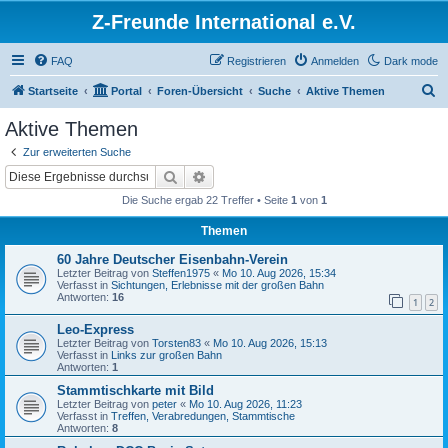
Z-Freunde International e.V.
FAQ
Registrieren
Anmelden
Dark mode
S
Startseite
Portal
Foren-Übersicht
Suche
Aktive Themen
u
Aktive Themen
c
Zur erweiterten Suche
h
Suche
Erweiterte Suche
e
Die Suche ergab 22 Treffer • Seite
1
von
1
Themen
60 Jahre Deutscher Eisenbahn-Verein
Letzter Beitrag von
Steffen1975
«
Mo 10. Aug 2026, 15:34
Verfasst in
Sichtungen, Erlebnisse mit der großen Bahn
Antworten:
16
1
2
Leo-Express
Letzter Beitrag von
Torsten83
«
Mo 10. Aug 2026, 15:13
Verfasst in
Links zur großen Bahn
Antworten:
1
Stammtischkarte mit Bild
Letzter Beitrag von
peter
«
Mo 10. Aug 2026, 11:23
Verfasst in
Treffen, Verabredungen, Stammtische
Antworten:
8