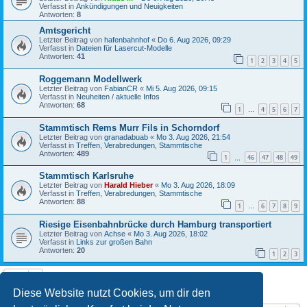
Verfasst in
Ankündigungen und Neuigkeiten
Antworten:
8
Amtsgericht
Letzter Beitrag von
hafenbahnhof
«
Do 6. Aug 2026, 09:29
Verfasst in
Dateien für Lasercut-Modelle
Antworten:
41
1
2
3
4
5
Roggemann Modellwerk
Letzter Beitrag von
FabianCR
«
Mi 5. Aug 2026, 09:15
Verfasst in
Neuheiten / aktuelle Infos
Antworten:
68
1
4
5
6
7
…
Stammtisch Rems Murr Fils in Schorndorf
Letzter Beitrag von
granadabuab
«
Mo 3. Aug 2026, 21:54
Verfasst in
Treffen, Verabredungen, Stammtische
Antworten:
489
1
46
47
48
49
…
Stammtisch Karlsruhe
Letzter Beitrag von
Harald Hieber
«
Mo 3. Aug 2026, 18:09
Verfasst in
Treffen, Verabredungen, Stammtische
Antworten:
88
1
6
7
8
9
…
Riesige Eisenbahnbrücke durch Hamburg transportiert
Letzter Beitrag von
Achse
«
Mo 3. Aug 2026, 18:02
Verfasst in
Links zur großen Bahn
Antworten:
20
1
2
3
Die Suche ergab 22 Treffer • Seite
1
von
1
Diese Website nutzt Cookies, um dir den