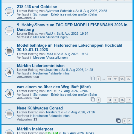
218 446 und Goldelse
Letzter Beitrag von
Sylvester Schmidt
«
Sa 8. Aug 2026, 20:58
Verfasst in
Sichtungen, Erlebnisse mit der großen Bahn
Antworten:
4
9. Hobby-Show zum TAG DER MODELLEISENBAHN 2026 in
Duisburg
Letzter Beitrag von
RalfJ
«
Sa 8. Aug 2026, 19:54
Verfasst in
Messen / Ausstellungen
Modellbahntage im Historischen Lokschuppen Hochdahl
30.10.-01.11.2026
Letzter Beitrag von
RalfJ
«
Sa 8. Aug 2026, 19:54
Verfasst in
Messen / Ausstellungen
Märklin Lieferterminlisten
Letzter Beitrag von
Joachim
«
Sa 8. Aug 2026, 14:28
Verfasst in
Neuheiten / aktuelle Infos
Antworten:
958
1
93
94
95
96
…
was einem so über den Weg läuft (fährt)
Letzter Beitrag von
DerT
«
Fr 7. Aug 2026, 23:04
Verfasst in
Sichtungen, Erlebnisse mit der großen Bahn
Antworten:
364
1
34
35
36
37
…
Neue Kühlwagen Conrad
Letzter Beitrag von
Torsten83
«
Fr 7. Aug 2026, 21:16
Verfasst in
Neuheiten / aktuelle Infos
Antworten:
13
1
2
Märklin Insiderpost
Letzter Beitrag von
Klaus M
«
Do 6. Aug 2026, 16:43