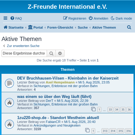
Z-Freunde International e.V.
FAQ
Registrieren
Anmelden
Dark mode
S
Startseite
Portal
Foren-Übersicht
Suche
Aktive Themen
u
Aktive Themen
c
Zur erweiterten Suche
h
Suche
Erweiterte Suche
e
Die Suche ergab 18 Treffer • Seite
1
von
1
Themen
DEV Bruchhausen-Vilsen - Kleinbahn in der Kaiserzeit
Letzter Beitrag von
Axel Hempelmann
«
Mi 5. Aug 2026, 23:05
Verfasst in
Sichtungen, Erlebnisse mit der großen Bahn
Antworten:
4
was einem so über den Weg läuft (fährt)
Letzter Beitrag von
DerT
«
Mi 5. Aug 2026, 22:39
Verfasst in
Sichtungen, Erlebnisse mit der großen Bahn
Antworten:
357
1
33
34
35
36
…
1zu220-shop.de - Standort Westheim aktuell
Letzter Beitrag von
FabianCR
«
Mi 5. Aug 2026, 20:40
Verfasst in
Ankündigungen und Neuigkeiten
Antworten:
3159
1
313
314
315
316
…