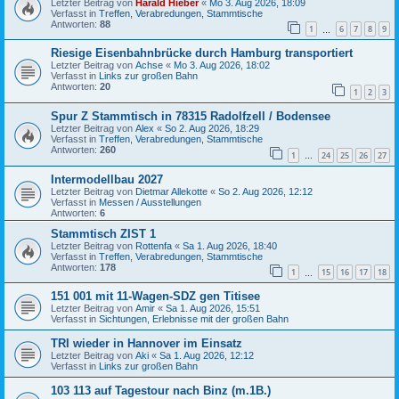
Letzter Beitrag von
Harald Hieber
«
Mo 3. Aug 2026, 18:09
Verfasst in
Treffen, Verabredungen, Stammtische
Antworten:
88
1
6
7
8
9
…
Riesige Eisenbahnbrücke durch Hamburg transportiert
Letzter Beitrag von
Achse
«
Mo 3. Aug 2026, 18:02
Verfasst in
Links zur großen Bahn
Antworten:
20
1
2
3
Spur Z Stammtisch in 78315 Radolfzell / Bodensee
Letzter Beitrag von
Alex
«
So 2. Aug 2026, 18:29
Verfasst in
Treffen, Verabredungen, Stammtische
Antworten:
260
1
24
25
26
27
…
Intermodellbau 2027
Letzter Beitrag von
Dietmar Allekotte
«
So 2. Aug 2026, 12:12
Verfasst in
Messen / Ausstellungen
Antworten:
6
Stammtisch ZIST 1
Letzter Beitrag von
Rottenfa
«
Sa 1. Aug 2026, 18:40
Verfasst in
Treffen, Verabredungen, Stammtische
Antworten:
178
1
15
16
17
18
…
151 001 mit 11-Wagen-SDZ gen Titisee
Letzter Beitrag von
Amir
«
Sa 1. Aug 2026, 15:51
Verfasst in
Sichtungen, Erlebnisse mit der großen Bahn
TRI wieder in Hannover im Einsatz
Letzter Beitrag von
Aki
«
Sa 1. Aug 2026, 12:12
Verfasst in
Links zur großen Bahn
103 113 auf Tagestour nach Binz (m.1B.)