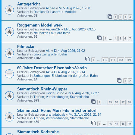
Amtsgericht
Letzter Beitrag von
Achse
«
Mi 5. Aug 2026, 15:38
Verfasst in
Dateien für Lasercut-Modelle
Antworten:
39
1
2
3
4
Roggemann Modellwerk
Letzter Beitrag von
FabianCR
«
Mi 5. Aug 2026, 09:15
Verfasst in
Neuheiten / aktuelle Infos
Antworten:
68
1
4
5
6
7
…
Filmecke
Letzter Beitrag von
Aki
«
Di 4. Aug 2026, 21:02
Verfasst in
Links zur großen Bahn
Antworten:
1182
1
116
117
118
119
…
60 Jahre Deutscher Eisenbahn-Verein
Letzter Beitrag von
Aki
«
Di 4. Aug 2026, 18:14
Verfasst in
Sichtungen, Erlebnisse mit der großen Bahn
Antworten:
14
1
2
Stammtisch Rhein-Wupper
Letzter Beitrag von
Heinz-Bruno
«
Di 4. Aug 2026, 17:27
Verfasst in
Treffen, Verabredungen, Stammtische
Antworten:
579
1
55
56
57
58
…
Stammtisch Rems Murr Fils in Schorndorf
Letzter Beitrag von
granadabuab
«
Mo 3. Aug 2026, 21:54
Verfasst in
Treffen, Verabredungen, Stammtische
Antworten:
489
1
46
47
48
49
…
Stammtisch Karlsruhe