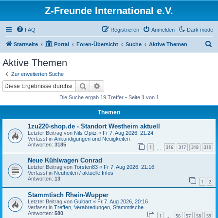
Z-Freunde International e.V.
FAQ
Registrieren
Anmelden
Dark mode
S
Startseite
Portal
Foren-Übersicht
Suche
Aktive Themen
u
Aktive Themen
c
Zur erweiterten Suche
h
Suche
Erweiterte Suche
e
Die Suche ergab 19 Treffer • Seite
1
von
1
Themen
1zu220-shop.de - Standort Westheim aktuell
Letzter Beitrag von
Nils Opitz
«
Fr 7. Aug 2026, 21:24
Verfasst in
Ankündigungen und Neuigkeiten
Antworten:
3185
1
316
317
318
319
…
Neue Kühlwagen Conrad
Letzter Beitrag von
Torsten83
«
Fr 7. Aug 2026, 21:16
Verfasst in
Neuheiten / aktuelle Infos
Antworten:
13
1
2
Stammtisch Rhein-Wupper
Letzter Beitrag von
Gulbart
«
Fr 7. Aug 2026, 20:16
Verfasst in
Treffen, Verabredungen, Stammtische
Antworten:
580
1
56
57
58
59
…