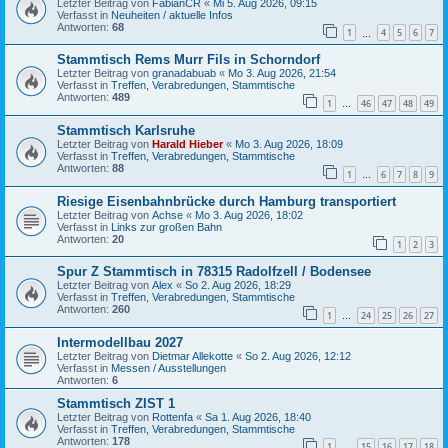
Letzter Beitrag von
FabianCR
«
Mi 5. Aug 2026, 09:15
Verfasst in
Neuheiten / aktuelle Infos
Antworten:
68
1
4
5
6
7
…
Stammtisch Rems Murr Fils in Schorndorf
Letzter Beitrag von
granadabuab
«
Mo 3. Aug 2026, 21:54
Verfasst in
Treffen, Verabredungen, Stammtische
Antworten:
489
1
46
47
48
49
…
Stammtisch Karlsruhe
Letzter Beitrag von
Harald Hieber
«
Mo 3. Aug 2026, 18:09
Verfasst in
Treffen, Verabredungen, Stammtische
Antworten:
88
1
6
7
8
9
…
Riesige Eisenbahnbrücke durch Hamburg transportiert
Letzter Beitrag von
Achse
«
Mo 3. Aug 2026, 18:02
Verfasst in
Links zur großen Bahn
Antworten:
20
1
2
3
Spur Z Stammtisch in 78315 Radolfzell / Bodensee
Letzter Beitrag von
Alex
«
So 2. Aug 2026, 18:29
Verfasst in
Treffen, Verabredungen, Stammtische
Antworten:
260
1
24
25
26
27
…
Intermodellbau 2027
Letzter Beitrag von
Dietmar Allekotte
«
So 2. Aug 2026, 12:12
Verfasst in
Messen / Ausstellungen
Antworten:
6
Stammtisch ZIST 1
Letzter Beitrag von
Rottenfa
«
Sa 1. Aug 2026, 18:40
Verfasst in
Treffen, Verabredungen, Stammtische
Antworten:
178
1
15
16
17
18
…