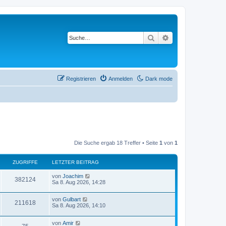
Suche
Erweiterte Suche
Registrieren
Anmelden
Dark mode
Die Suche ergab 18 Treffer • Seite
1
von
1
ZUGRIFFE
LETZTER BEITRAG
L
von
Joachim
Z
382124
e
Sa 8. Aug 2026, 14:28
t
u
z
L
von
Gulbart
t
Z
211618
g
e
Sa 8. Aug 2026, 14:10
e
t
r
u
z
r
B
L
von
Amir
t
e
Z