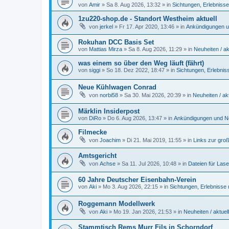
von
Amir
»
Sa 8. Aug 2026, 13:32
» in
Sichtungen, Erlebniss
1zu220-shop.de - Standort Westheim aktuell
von
jerkel
»
Fr 17. Apr 2020, 13:46
» in
Ankündigungen u
Rokuhan DCC Basis Set
von
Mattias Mirza
»
Sa 8. Aug 2026, 11:29
» in
Neuheiten / ak
was einem so über den Weg läuft (fährt)
von
siggi
»
So 18. Dez 2022, 18:47
» in
Sichtungen, Erlebnis
Neue Kühlwagen Conrad
von
norbi58
»
Sa 30. Mai 2026, 20:39
» in
Neuheiten / akt
Märklin Insiderpost
von
DiRo
»
Do 6. Aug 2026, 13:47
» in
Ankündigungen und Ne
Filmecke
von
Joachim
»
Di 21. Mai 2019, 11:55
» in
Links zur gro
Amtsgericht
von
Achse
»
Sa 11. Jul 2026, 10:48
» in
Dateien für Lase
60 Jahre Deutscher Eisenbahn-Verein
von
Aki
»
Mo 3. Aug 2026, 22:15
» in
Sichtungen, Erlebnisse
Roggemann Modellwerk
von
Aki
»
Mo 19. Jan 2026, 21:53
» in
Neuheiten / aktuel
Stammtisch Rems Murr Fils in Schorndorf