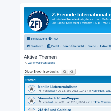
Z-Freunde International e
Wir sind ein Freundeskreis, der sich dem Maßstab 
und Tat zur Seite steht. ( Verantw. i. S. d. TMG: 
Schnellzugriff
FAQ
Startseite
Portal
Foren-Übersicht
Suche
Aktive 
Aktive Themen
Zur erweiterten Suche
Suche
Erweiterte Suche
THEMEN
Märklin Lieferterminlisten
von
jerkel
»
Do 13. Sep 2012, 19:41
» in
Neuheiten / aktu
Stammtisch Rhein-Wupper
von
RalfJ
»
So 31. Jan 2016, 06:54
» in
Treffen, Verabr
218 446 und Goldelse