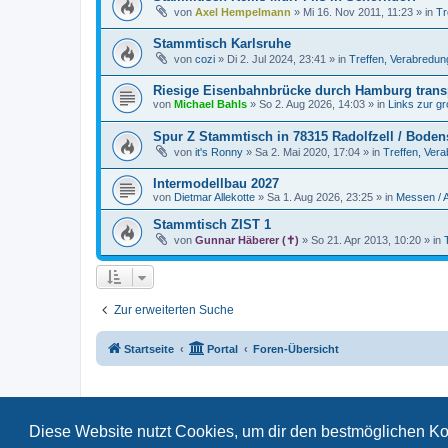
von
Axel Hempelmann
»
Mi 16. Nov 2011, 11:23
» in
Tr
Stammtisch Karlsruhe
von
cozi
»
Di 2. Jul 2024, 23:41
» in
Treffen, Verabredu
Riesige Eisenbahnbrücke durch Hamburg transp
von
Michael Bahls
»
So 2. Aug 2026, 14:03
» in
Links zur g
Spur Z Stammtisch in 78315 Radolfzell / Boden
von
it's Ronny
»
Sa 2. Mai 2020, 17:04
» in
Treffen, Ver
Intermodellbau 2027
von
Dietmar Allekotte
»
Sa 1. Aug 2026, 23:25
» in
Messen / 
Stammtisch ZIST 1
von
Gunnar Häberer (✝)
»
So 21. Apr 2013, 10:20
» in
Zur erweiterten Suche
Startseite
Portal
Foren-Übersicht
Diese Website nutzt Cookies, um dir den bestmöglichen Ko