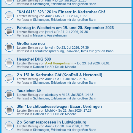
Letzter Beitrag von
Amir
«
Di 28. Jul 2026, 21:23
Verfasst in
Sichtungen, Erlebnisse mit der großen Bahn
"Köf 6413" 323 126 im Einsatz in Karlsruher Gbf
Letzter Beitrag von
Amir
«
Mo 27. Jul 2026, 19:51
Verfasst in
Sichtungen, Erlebnisse mit der großen Bahn
Fahrtag in Westheim am 19. und 20. September 2026
Letzter Beitrag von
jerkel
«
Fr 24. Jul 2026, 07:36
Verfasst in
Messen / Ausstellungen
Großensee neu
Letzter Beitrag von
jerkel
«
Do 23. Jul 2026, 07:39
Verfasst in
Literaturbesprechung, -hinweise, Infos zur großen Bahn
Henschel DHG 500
Letzter Beitrag von
Axel Hempelmann
«
Do 23. Jul 2026, 06:01
Verfasst in
Dateien für 3D-Druck-Modelle
2 x 151 in Karlsruhe Gbf (KonRail & Hectorrail)
Letzter Beitrag von
Amir
«
So 19. Jul 2026, 21:42
Verfasst in
Sichtungen, Erlebnisse mit der großen Bahn
Tauziehen 😉
Letzter Beitrag von
elanbaby
«
Mi 15. Jul 2026, 14:43
Verfasst in
Sichtungen, Erlebnisse mit der großen Bahn
30m³ Leichtbaukesselwagen Bauart Uerdingen
Letzter Beitrag von
MichiK
«
So 21. Jun 2026, 17:27
Verfasst in
Dateien für 3D-Druck-Modelle
2 x Sommersprossen in Ludwigsburg
Letzter Beitrag von
Amir
«
Do 18. Jun 2026, 15:22
Verfasst in
Sichtungen, Erlebnisse mit der großen Bahn