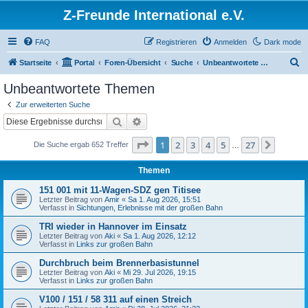
Z-Freunde International e.V.
FAQ
Registrieren
Anmelden
Dark mode
S
Startseite
Portal
Foren-Übersicht
Suche
Unbeantwortete Themen
u
Unbeantwortete Themen
c
Zur erweiterten Suche
h
Suche
Erweiterte Suche
e
Seite
1
von
27
1
2
3
4
5
27
Nächst
Die Suche ergab 652 Treffer
…
Themen
151 001 mit 11-Wagen-SDZ gen Titisee
Letzter Beitrag von
Amir
«
Sa 1. Aug 2026, 15:51
Verfasst in
Sichtungen, Erlebnisse mit der großen Bahn
TRI wieder in Hannover im Einsatz
Letzter Beitrag von
Aki
«
Sa 1. Aug 2026, 12:12
Verfasst in
Links zur großen Bahn
Durchbruch beim Brennerbasistunnel
Letzter Beitrag von
Aki
«
Mi 29. Jul 2026, 19:15
Verfasst in
Links zur großen Bahn
V100 / 151 / 58 311 auf einen Streich