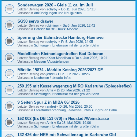
Sonderwagen 2026 - Gleis 11 ca. im Juli
Letzter Beitrag von
schyby
«
Do 11. Jun 2026, 17:13
Verfasst in
Ankündigungen und Neuigkeiten
SG90 servo drawer
Letzter Beitrag von
ubiminor
«
Sa 6. Jun 2026, 12:42
Verfasst in
Dateien für 3D-Druck-Modelle
Sperrung der Bahnstrecke Hamburg-Hannover
Letzter Beitrag von
schyby
«
Fr 5. Jun 2026, 14:05
Verfasst in
Sichtungen, Erlebnisse mit der großen Bahn
Modellbahn Kleinanlagentreffen Bad Doberan
Letzter Beitrag von
eXact Modellbau
«
Do 4. Jun 2026, 10:24
Verfasst in
Messen / Ausstellungen
Märklin 15834 - Märklin Katalog 2026/2027 DE
Letzter Beitrag von
jerkel
«
Di 2. Jun 2026, 18:26
Verfasst in
Neuheiten / aktuelle Infos
250 195 mit Kesselwagenzug MiRO Karlsruhe (Spiegelreflex)
Letzter Beitrag von
Amir
«
Di 26. Mai 2026, 21:22
Verfasst in
Sichtungen, Erlebnisse mit der großen Bahn
9 Seiten Spur Z in MIBA 06/ 2026
Letzter Beitrag von
andrej
«
Di 26. Mai 2026, 20:30
Verfasst in
Literaturbesprechung, -hinweise, Infos zur großen Bahn
162 002 (Ex DB 151 070) in Neustadt/Weinstrasse
Letzter Beitrag von
Amir
«
Sa 23. Mai 2026, 19:06
Verfasst in
Sichtungen, Erlebnisse mit der großen Bahn
132 426 der NRE mit Schwellenzug in Karlsruhe Gbf