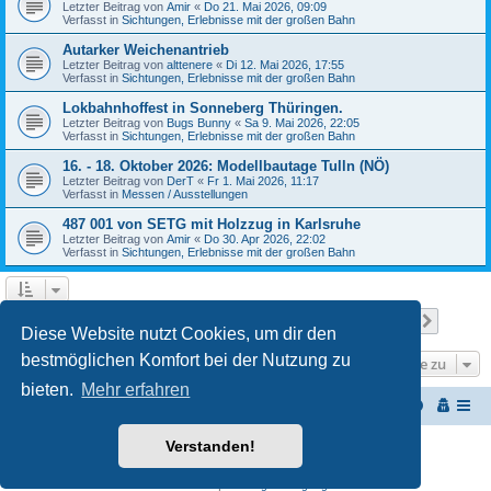
Letzter Beitrag von
Amir
«
Do 21. Mai 2026, 09:09
Verfasst in
Sichtungen, Erlebnisse mit der großen Bahn
Autarker Weichenantrieb
Letzter Beitrag von
alttenere
«
Di 12. Mai 2026, 17:55
Verfasst in
Sichtungen, Erlebnisse mit der großen Bahn
Lokbahnhoffest in Sonneberg Thüringen.
Letzter Beitrag von
Bugs Bunny
«
Sa 9. Mai 2026, 22:05
Verfasst in
Sichtungen, Erlebnisse mit der großen Bahn
16. - 18. Oktober 2026: Modellbautage Tulln (NÖ)
Letzter Beitrag von
DerT
«
Fr 1. Mai 2026, 11:17
Verfasst in
Messen / Ausstellungen
487 001 von SETG mit Holzzug in Karlsruhe
Letzter Beitrag von
Amir
«
Do 30. Apr 2026, 22:02
Verfasst in
Sichtungen, Erlebnisse mit der großen Bahn
Seite
1
von
27
1
2
3
4
5
27
Nächst
Die Suche ergab 652 Treffer
…
Diese Website nutzt Cookies, um dir den
bestmöglichen Komfort bei der Nutzung zu
Gehe zu
bieten.
Mehr erfahren
Startseite
Portal
Foren-Übersicht
Verstanden!
Powered by
phpBB
® Forum Software © phpBB Limited
Customized by
WireSys
Datenschutz
|
Nutzungsbedingungen