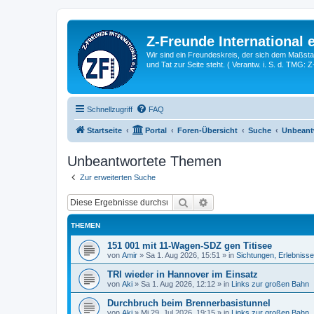
Z-Freunde International e
Wir sind ein Freundeskreis, der sich dem Maßstab 
und Tat zur Seite steht. ( Verantw. i. S. d. TMG: 
Schnellzugriff
FAQ
Startseite
Portal
Foren-Übersicht
Suche
Unbeant
Unbeantwortete Themen
Zur erweiterten Suche
Suche
Erweiterte Suche
THEMEN
151 001 mit 11-Wagen-SDZ gen Titisee
von
Amir
»
Sa 1. Aug 2026, 15:51
» in
Sichtungen, Erlebniss
TRI wieder in Hannover im Einsatz
von
Aki
»
Sa 1. Aug 2026, 12:12
» in
Links zur großen Bahn
Durchbruch beim Brennerbasistunnel
von
Aki
»
Mi 29. Jul 2026, 19:15
» in
Links zur großen Bahn