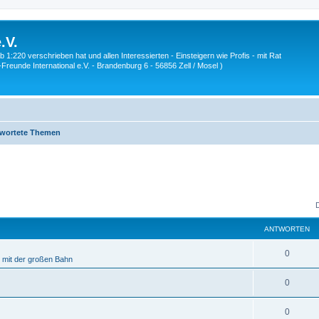
.V.
1:220 verschrieben hat und allen Interessierten - Einsteigern wie Profis - mit Rat
Z-Freunde International e.V. - Brandenburg 6 - 56856 Zell / Mosel )
wortete Themen
ANTWORTEN
A
0
e mit der großen Bahn
n
A
0
t
n
w
A
0
t