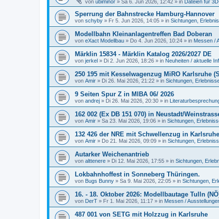
von
ubiminor
»
Sa 6. Jun 2026, 12:42
» in
Dateien für 3
Sperrung der Bahnstrecke Hamburg-Hannover
von
schyby
»
Fr 5. Jun 2026, 14:05
» in
Sichtungen, Erlebni
Modellbahn Kleinanlagentreffen Bad Doberan
von
eXact Modellbau
»
Do 4. Jun 2026, 10:24
» in
Messen / 
Märklin 15834 - Märklin Katalog 2026/2027 DE
von
jerkel
»
Di 2. Jun 2026, 18:26
» in
Neuheiten / aktuelle In
250 195 mit Kesselwagenzug MiRO Karlsruhe (Sp
von
Amir
»
Di 26. Mai 2026, 21:22
» in
Sichtungen, Erlebniss
9 Seiten Spur Z in MIBA 06/ 2026
von
andrej
»
Di 26. Mai 2026, 20:30
» in
Literaturbesprechung
162 002 (Ex DB 151 070) in Neustadt/Weinstrass
von
Amir
»
Sa 23. Mai 2026, 19:06
» in
Sichtungen, Erlebnis
132 426 der NRE mit Schwellenzug in Karlsruh
von
Amir
»
Do 21. Mai 2026, 09:09
» in
Sichtungen, Erlebnis
Autarker Weichenantrieb
von
alttenere
»
Di 12. Mai 2026, 17:55
» in
Sichtungen, Erleb
Lokbahnhoffest in Sonneberg Thüringen.
von
Bugs Bunny
»
Sa 9. Mai 2026, 22:05
» in
Sichtungen, Er
16. - 18. Oktober 2026: Modellbautage Tulln (NÖ
von
DerT
»
Fr 1. Mai 2026, 11:17
» in
Messen / Ausstellunge
487 001 von SETG mit Holzzug in Karlsruhe