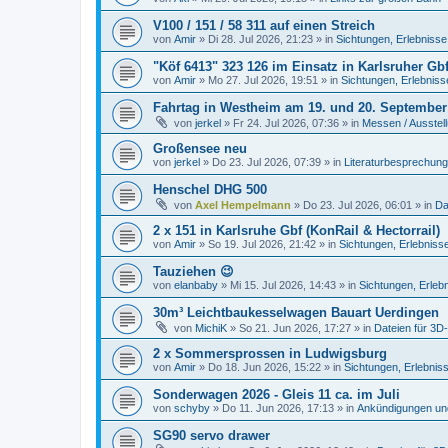
V100 / 151 / 58 311 auf einen Streich
von
Amir
»
Di 28. Jul 2026, 21:23
» in
Sichtungen, Erlebnisse
"Köf 6413" 323 126 im Einsatz in Karlsruher Gb
von
Amir
»
Mo 27. Jul 2026, 19:51
» in
Sichtungen, Erlebniss
Fahrtag in Westheim am 19. und 20. September
von
jerkel
»
Fr 24. Jul 2026, 07:36
» in
Messen / Ausstel
Großensee neu
von
jerkel
»
Do 23. Jul 2026, 07:39
» in
Literaturbesprechung
Henschel DHG 500
von
Axel Hempelmann
»
Do 23. Jul 2026, 06:01
» in
Da
2 x 151 in Karlsruhe Gbf (KonRail & Hectorrail)
von
Amir
»
So 19. Jul 2026, 21:42
» in
Sichtungen, Erlebniss
Tauziehen 😉
von
elanbaby
»
Mi 15. Jul 2026, 14:43
» in
Sichtungen, Erleb
30m³ Leichtbaukesselwagen Bauart Uerdingen
von
MichiK
»
So 21. Jun 2026, 17:27
» in
Dateien für 3D
2 x Sommersprossen in Ludwigsburg
von
Amir
»
Do 18. Jun 2026, 15:22
» in
Sichtungen, Erlebnis
Sonderwagen 2026 - Gleis 11 ca. im Juli
von
schyby
»
Do 11. Jun 2026, 17:13
» in
Ankündigungen un
SG90 servo drawer