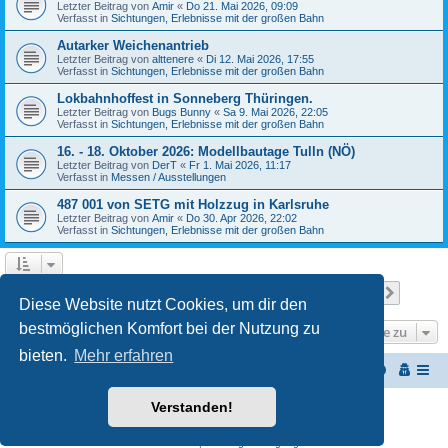
Letzter Beitrag von
Amir
«
Do 21. Mai 2026, 09:09
Verfasst in
Sichtungen, Erlebnisse mit der großen Bahn
Autarker Weichenantrieb
Letzter Beitrag von
alttenere
«
Di 12. Mai 2026, 17:55
Verfasst in
Sichtungen, Erlebnisse mit der großen Bahn
Lokbahnhoffest in Sonneberg Thüringen.
Letzter Beitrag von
Bugs Bunny
«
Sa 9. Mai 2026, 22:05
Verfasst in
Sichtungen, Erlebnisse mit der großen Bahn
16. - 18. Oktober 2026: Modellbautage Tulln (NÖ)
Letzter Beitrag von
DerT
«
Fr 1. Mai 2026, 11:17
Verfasst in
Messen / Ausstellungen
487 001 von SETG mit Holzzug in Karlsruhe
Letzter Beitrag von
Amir
«
Do 30. Apr 2026, 22:02
Verfasst in
Sichtungen, Erlebnisse mit der großen Bahn
Seite
1
von
27
1
2
3
4
5
27
Nächst
Die Suche ergab 652 Treffer
…
Diese Website nutzt Cookies, um dir den
bestmöglichen Komfort bei der Nutzung zu
Gehe zu
bieten.
Mehr erfahren
Startseite
Portal
Foren-Übersicht
Verstanden!
Powered by
phpBB
® Forum Software © phpBB Limited
Customized by
WireSys
Datenschutz
|
Nutzungsbedingungen