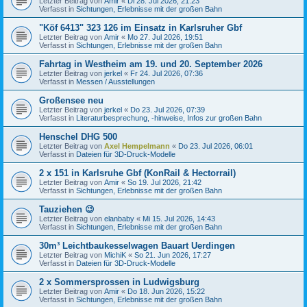
Letzter Beitrag von
Amir
«
Di 28. Jul 2026, 21:23
Verfasst in
Sichtungen, Erlebnisse mit der großen Bahn
"Köf 6413" 323 126 im Einsatz in Karlsruher Gbf
Letzter Beitrag von
Amir
«
Mo 27. Jul 2026, 19:51
Verfasst in
Sichtungen, Erlebnisse mit der großen Bahn
Fahrtag in Westheim am 19. und 20. September 2026
Letzter Beitrag von
jerkel
«
Fr 24. Jul 2026, 07:36
Verfasst in
Messen / Ausstellungen
Großensee neu
Letzter Beitrag von
jerkel
«
Do 23. Jul 2026, 07:39
Verfasst in
Literaturbesprechung, -hinweise, Infos zur großen Bahn
Henschel DHG 500
Letzter Beitrag von
Axel Hempelmann
«
Do 23. Jul 2026, 06:01
Verfasst in
Dateien für 3D-Druck-Modelle
2 x 151 in Karlsruhe Gbf (KonRail & Hectorrail)
Letzter Beitrag von
Amir
«
So 19. Jul 2026, 21:42
Verfasst in
Sichtungen, Erlebnisse mit der großen Bahn
Tauziehen 😉
Letzter Beitrag von
elanbaby
«
Mi 15. Jul 2026, 14:43
Verfasst in
Sichtungen, Erlebnisse mit der großen Bahn
30m³ Leichtbaukesselwagen Bauart Uerdingen
Letzter Beitrag von
MichiK
«
So 21. Jun 2026, 17:27
Verfasst in
Dateien für 3D-Druck-Modelle
2 x Sommersprossen in Ludwigsburg
Letzter Beitrag von
Amir
«
Do 18. Jun 2026, 15:22
Verfasst in
Sichtungen, Erlebnisse mit der großen Bahn