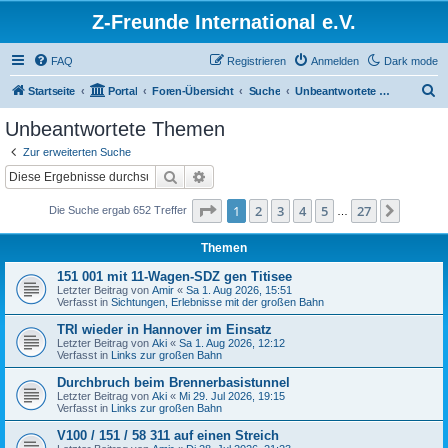
Z-Freunde International e.V.
FAQ
Registrieren
Anmelden
Dark mode
S
Startseite
Portal
Foren-Übersicht
Suche
Unbeantwortete Themen
u
Unbeantwortete Themen
c
Zur erweiterten Suche
h
Suche
Erweiterte Suche
e
Seite
1
von
27
1
2
3
4
5
27
Nächst
Die Suche ergab 652 Treffer
…
Themen
151 001 mit 11-Wagen-SDZ gen Titisee
Letzter Beitrag von
Amir
«
Sa 1. Aug 2026, 15:51
Verfasst in
Sichtungen, Erlebnisse mit der großen Bahn
TRI wieder in Hannover im Einsatz
Letzter Beitrag von
Aki
«
Sa 1. Aug 2026, 12:12
Verfasst in
Links zur großen Bahn
Durchbruch beim Brennerbasistunnel
Letzter Beitrag von
Aki
«
Mi 29. Jul 2026, 19:15
Verfasst in
Links zur großen Bahn
V100 / 151 / 58 311 auf einen Streich