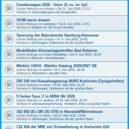
Sonderwagen 2026 - Gleis 11 ca. im Juli
Letzter Beitrag von
schyby
«
Do 11. Jun 2026, 17:13
Verfasst in
Ankündigungen und Neuigkeiten
SG90 servo drawer
Letzter Beitrag von
ubiminor
«
Sa 6. Jun 2026, 12:42
Verfasst in
Dateien für 3D-Druck-Modelle
Sperrung der Bahnstrecke Hamburg-Hannover
Letzter Beitrag von
schyby
«
Fr 5. Jun 2026, 14:05
Verfasst in
Sichtungen, Erlebnisse mit der großen Bahn
Modellbahn Kleinanlagentreffen Bad Doberan
Letzter Beitrag von
eXact Modellbau
«
Do 4. Jun 2026, 10:24
Verfasst in
Messen / Ausstellungen
Märklin 15834 - Märklin Katalog 2026/2027 DE
Letzter Beitrag von
jerkel
«
Di 2. Jun 2026, 18:26
Verfasst in
Neuheiten / aktuelle Infos
250 195 mit Kesselwagenzug MiRO Karlsruhe (Spiegelreflex)
Letzter Beitrag von
Amir
«
Di 26. Mai 2026, 21:22
Verfasst in
Sichtungen, Erlebnisse mit der großen Bahn
9 Seiten Spur Z in MIBA 06/ 2026
Letzter Beitrag von
andrej
«
Di 26. Mai 2026, 20:30
Verfasst in
Literaturbesprechung, -hinweise, Infos zur großen Bahn
162 002 (Ex DB 151 070) in Neustadt/Weinstrasse
Letzter Beitrag von
Amir
«
Sa 23. Mai 2026, 19:06
Verfasst in
Sichtungen, Erlebnisse mit der großen Bahn
132 426 der NRE mit Schwellenzug in Karlsruhe Gbf