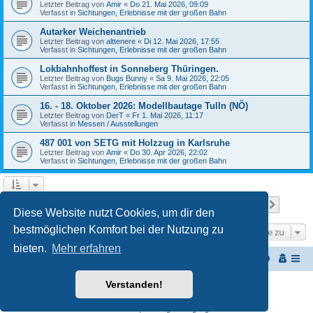
Letzter Beitrag von
Amir
«
Do 21. Mai 2026, 09:09
Verfasst in
Sichtungen, Erlebnisse mit der großen Bahn
Autarker Weichenantrieb
Letzter Beitrag von
alttenere
«
Di 12. Mai 2026, 17:55
Verfasst in
Sichtungen, Erlebnisse mit der großen Bahn
Lokbahnhoffest in Sonneberg Thüringen.
Letzter Beitrag von
Bugs Bunny
«
Sa 9. Mai 2026, 22:05
Verfasst in
Sichtungen, Erlebnisse mit der großen Bahn
16. - 18. Oktober 2026: Modellbautage Tulln (NÖ)
Letzter Beitrag von
DerT
«
Fr 1. Mai 2026, 11:17
Verfasst in
Messen / Ausstellungen
487 001 von SETG mit Holzzug in Karlsruhe
Letzter Beitrag von
Amir
«
Do 30. Apr 2026, 22:02
Verfasst in
Sichtungen, Erlebnisse mit der großen Bahn
Seite
1
von
27
1
2
3
4
5
27
Nächst
Die Suche ergab 652 Treffer
…
Diese Website nutzt Cookies, um dir den
bestmöglichen Komfort bei der Nutzung zu
Gehe zu
bieten.
Mehr erfahren
Startseite
Portal
Foren-Übersicht
Verstanden!
Powered by
phpBB
® Forum Software © phpBB Limited
Customized by
WireSys
Datenschutz
|
Nutzungsbedingungen