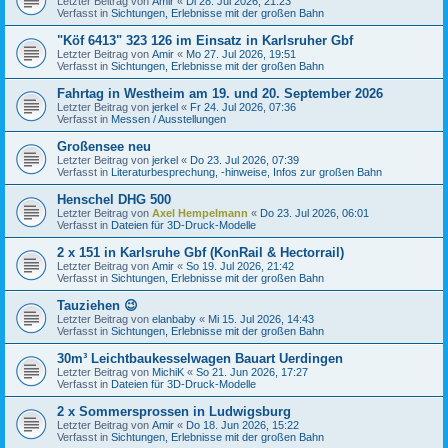
Letzter Beitrag von
Amir
«
Di 28. Jul 2026, 21:23
Verfasst in
Sichtungen, Erlebnisse mit der großen Bahn
"Köf 6413" 323 126 im Einsatz in Karlsruher Gbf
Letzter Beitrag von
Amir
«
Mo 27. Jul 2026, 19:51
Verfasst in
Sichtungen, Erlebnisse mit der großen Bahn
Fahrtag in Westheim am 19. und 20. September 2026
Letzter Beitrag von
jerkel
«
Fr 24. Jul 2026, 07:36
Verfasst in
Messen / Ausstellungen
Großensee neu
Letzter Beitrag von
jerkel
«
Do 23. Jul 2026, 07:39
Verfasst in
Literaturbesprechung, -hinweise, Infos zur großen Bahn
Henschel DHG 500
Letzter Beitrag von
Axel Hempelmann
«
Do 23. Jul 2026, 06:01
Verfasst in
Dateien für 3D-Druck-Modelle
2 x 151 in Karlsruhe Gbf (KonRail & Hectorrail)
Letzter Beitrag von
Amir
«
So 19. Jul 2026, 21:42
Verfasst in
Sichtungen, Erlebnisse mit der großen Bahn
Tauziehen 😉
Letzter Beitrag von
elanbaby
«
Mi 15. Jul 2026, 14:43
Verfasst in
Sichtungen, Erlebnisse mit der großen Bahn
30m³ Leichtbaukesselwagen Bauart Uerdingen
Letzter Beitrag von
MichiK
«
So 21. Jun 2026, 17:27
Verfasst in
Dateien für 3D-Druck-Modelle
2 x Sommersprossen in Ludwigsburg
Letzter Beitrag von
Amir
«
Do 18. Jun 2026, 15:22
Verfasst in
Sichtungen, Erlebnisse mit der großen Bahn