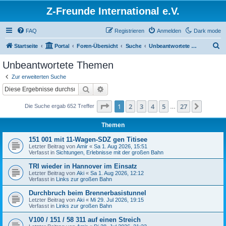
Z-Freunde International e.V.
FAQ
Registrieren
Anmelden
Dark mode
S
Startseite
Portal
Foren-Übersicht
Suche
Unbeantwortete Themen
u
Unbeantwortete Themen
c
Zur erweiterten Suche
h
Suche
Erweiterte Suche
e
Seite
1
von
27
1
2
3
4
5
27
Nächst
Die Suche ergab 652 Treffer
…
Themen
151 001 mit 11-Wagen-SDZ gen Titisee
Letzter Beitrag von
Amir
«
Sa 1. Aug 2026, 15:51
Verfasst in
Sichtungen, Erlebnisse mit der großen Bahn
TRI wieder in Hannover im Einsatz
Letzter Beitrag von
Aki
«
Sa 1. Aug 2026, 12:12
Verfasst in
Links zur großen Bahn
Durchbruch beim Brennerbasistunnel
Letzter Beitrag von
Aki
«
Mi 29. Jul 2026, 19:15
Verfasst in
Links zur großen Bahn
V100 / 151 / 58 311 auf einen Streich