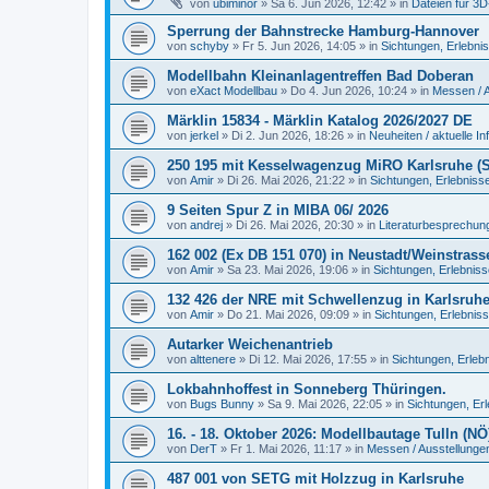
von
ubiminor
»
Sa 6. Jun 2026, 12:42
» in
Dateien für 3
Sperrung der Bahnstrecke Hamburg-Hannover
von
schyby
»
Fr 5. Jun 2026, 14:05
» in
Sichtungen, Erlebni
Modellbahn Kleinanlagentreffen Bad Doberan
von
eXact Modellbau
»
Do 4. Jun 2026, 10:24
» in
Messen / 
Märklin 15834 - Märklin Katalog 2026/2027 DE
von
jerkel
»
Di 2. Jun 2026, 18:26
» in
Neuheiten / aktuelle In
250 195 mit Kesselwagenzug MiRO Karlsruhe (Sp
von
Amir
»
Di 26. Mai 2026, 21:22
» in
Sichtungen, Erlebniss
9 Seiten Spur Z in MIBA 06/ 2026
von
andrej
»
Di 26. Mai 2026, 20:30
» in
Literaturbesprechung
162 002 (Ex DB 151 070) in Neustadt/Weinstrass
von
Amir
»
Sa 23. Mai 2026, 19:06
» in
Sichtungen, Erlebnis
132 426 der NRE mit Schwellenzug in Karlsruh
von
Amir
»
Do 21. Mai 2026, 09:09
» in
Sichtungen, Erlebnis
Autarker Weichenantrieb
von
alttenere
»
Di 12. Mai 2026, 17:55
» in
Sichtungen, Erleb
Lokbahnhoffest in Sonneberg Thüringen.
von
Bugs Bunny
»
Sa 9. Mai 2026, 22:05
» in
Sichtungen, Er
16. - 18. Oktober 2026: Modellbautage Tulln (NÖ
von
DerT
»
Fr 1. Mai 2026, 11:17
» in
Messen / Ausstellunge
487 001 von SETG mit Holzzug in Karlsruhe