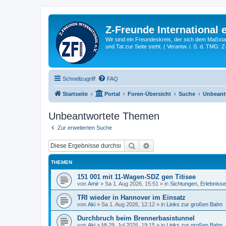
Z-Freunde International e
Wir sind ein Freundeskreis, der sich dem Maßstab 
und Tat zur Seite steht. ( Verantw. i. S. d. TMG: 
Schnellzugriff
FAQ
Startseite
Portal
Foren-Übersicht
Suche
Unbeant
Unbeantwortete Themen
Zur erweiterten Suche
Suche
Erweiterte Suche
THEMEN
151 001 mit 11-Wagen-SDZ gen Titisee
von
Amir
»
Sa 1. Aug 2026, 15:51
» in
Sichtungen, Erlebniss
TRI wieder in Hannover im Einsatz
von
Aki
»
Sa 1. Aug 2026, 12:12
» in
Links zur großen Bahn
Durchbruch beim Brennerbasistunnel
von
Aki
»
Mi 29. Jul 2026, 19:15
» in
Links zur großen Bahn