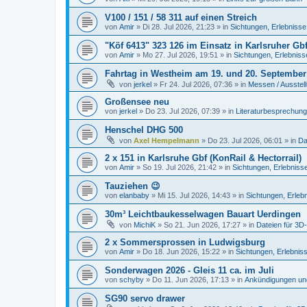
V100 / 151 / 58 311 auf einen Streich
von
Amir
»
Di 28. Jul 2026, 21:23
» in
Sichtungen, Erlebnisse
"Köf 6413" 323 126 im Einsatz in Karlsruher Gb
von
Amir
»
Mo 27. Jul 2026, 19:51
» in
Sichtungen, Erlebniss
Fahrtag in Westheim am 19. und 20. September
von
jerkel
»
Fr 24. Jul 2026, 07:36
» in
Messen / Ausstel
Großensee neu
von
jerkel
»
Do 23. Jul 2026, 07:39
» in
Literaturbesprechung
Henschel DHG 500
von
Axel Hempelmann
»
Do 23. Jul 2026, 06:01
» in
Da
2 x 151 in Karlsruhe Gbf (KonRail & Hectorrail)
von
Amir
»
So 19. Jul 2026, 21:42
» in
Sichtungen, Erlebniss
Tauziehen 😉
von
elanbaby
»
Mi 15. Jul 2026, 14:43
» in
Sichtungen, Erleb
30m³ Leichtbaukesselwagen Bauart Uerdingen
von
MichiK
»
So 21. Jun 2026, 17:27
» in
Dateien für 3D
2 x Sommersprossen in Ludwigsburg
von
Amir
»
Do 18. Jun 2026, 15:22
» in
Sichtungen, Erlebnis
Sonderwagen 2026 - Gleis 11 ca. im Juli
von
schyby
»
Do 11. Jun 2026, 17:13
» in
Ankündigungen un
SG90 servo drawer