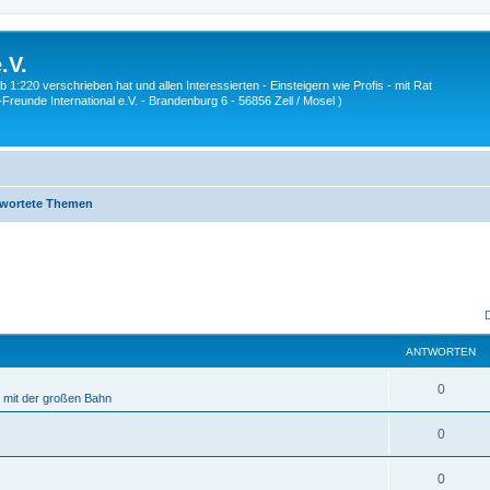
.V.
1:220 verschrieben hat und allen Interessierten - Einsteigern wie Profis - mit Rat
Z-Freunde International e.V. - Brandenburg 6 - 56856 Zell / Mosel )
wortete Themen
ANTWORTEN
A
0
e mit der großen Bahn
n
A
0
t
n
w
A
0
t