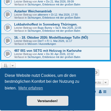
Letzter Beitrag von
Amir
«
Do 21. Mai 2026, 09:09
Verfasst in
Sichtungen, Erlebnisse mit der großen Bahn
Autarker Weichenantrieb
Letzter Beitrag von
alttenere
«
Di 12. Mai 2026, 17:55
Verfasst in
Sichtungen, Erlebnisse mit der großen Bahn
Lokbahnhoffest in Sonneberg Thüringen.
Letzter Beitrag von
Bugs Bunny
«
Sa 9. Mai 2026, 22:05
Verfasst in
Sichtungen, Erlebnisse mit der großen Bahn
16. - 18. Oktober 2026: Modellbautage Tulln (NÖ)
Letzter Beitrag von
DerT
«
Fr 1. Mai 2026, 11:17
Verfasst in
Messen / Ausstellungen
487 001 von SETG mit Holzzug in Karlsruhe
Letzter Beitrag von
Amir
«
Do 30. Apr 2026, 22:02
Verfasst in
Sichtungen, Erlebnisse mit der großen Bahn
Seite
1
von
27
1
2
3
4
5
27
Nächst
Die Suche ergab 652 Treffer
…
Diese Website nutzt Cookies, um dir den
bestmöglichen Komfort bei der Nutzung zu
Gehe zu
bieten.
Mehr erfahren
Startseite
Portal
Foren-Übersicht
Verstanden!
Powered by
phpBB
® Forum Software © phpBB Limited
Customized by
WireSys
Datenschutz
|
Nutzungsbedingungen