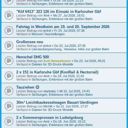
Letzter Beitrag von
Amir
«
Di 28. Jul 2026, 21:23
Verfasst in
Sichtungen, Erlebnisse mit der großen Bahn
"Köf 6413" 323 126 im Einsatz in Karlsruher Gbf
Letzter Beitrag von
Amir
«
Mo 27. Jul 2026, 19:51
Verfasst in
Sichtungen, Erlebnisse mit der großen Bahn
Fahrtag in Westheim am 19. und 20. September 2026
Letzter Beitrag von
jerkel
«
Fr 24. Jul 2026, 07:36
Verfasst in
Messen / Ausstellungen
Großensee neu
Letzter Beitrag von
jerkel
«
Do 23. Jul 2026, 07:39
Verfasst in
Literaturbesprechung, -hinweise, Infos zur großen Bahn
Henschel DHG 500
Letzter Beitrag von
Axel Hempelmann
«
Do 23. Jul 2026, 06:01
Verfasst in
Dateien für 3D-Druck-Modelle
2 x 151 in Karlsruhe Gbf (KonRail & Hectorrail)
Letzter Beitrag von
Amir
«
So 19. Jul 2026, 21:42
Verfasst in
Sichtungen, Erlebnisse mit der großen Bahn
Tauziehen 😉
Letzter Beitrag von
elanbaby
«
Mi 15. Jul 2026, 14:43
Verfasst in
Sichtungen, Erlebnisse mit der großen Bahn
30m³ Leichtbaukesselwagen Bauart Uerdingen
Letzter Beitrag von
MichiK
«
So 21. Jun 2026, 17:27
Verfasst in
Dateien für 3D-Druck-Modelle
2 x Sommersprossen in Ludwigsburg
Letzter Beitrag von
Amir
«
Do 18. Jun 2026, 15:22
Verfasst in
Sichtungen, Erlebnisse mit der großen Bahn