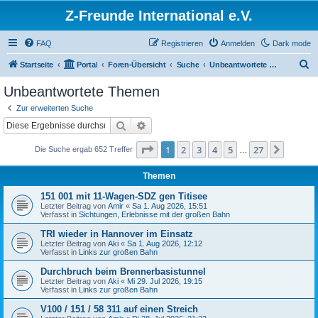
Z-Freunde International e.V.
FAQ
Registrieren
Anmelden
Dark mode
S
Startseite
Portal
Foren-Übersicht
Suche
Unbeantwortete Themen
u
Unbeantwortete Themen
c
Zur erweiterten Suche
h
Suche
Erweiterte Suche
e
Seite
1
von
27
1
2
3
4
5
27
Nächst
Die Suche ergab 652 Treffer
…
Themen
151 001 mit 11-Wagen-SDZ gen Titisee
Letzter Beitrag von
Amir
«
Sa 1. Aug 2026, 15:51
Verfasst in
Sichtungen, Erlebnisse mit der großen Bahn
TRI wieder in Hannover im Einsatz
Letzter Beitrag von
Aki
«
Sa 1. Aug 2026, 12:12
Verfasst in
Links zur großen Bahn
Durchbruch beim Brennerbasistunnel
Letzter Beitrag von
Aki
«
Mi 29. Jul 2026, 19:15
Verfasst in
Links zur großen Bahn
V100 / 151 / 58 311 auf einen Streich