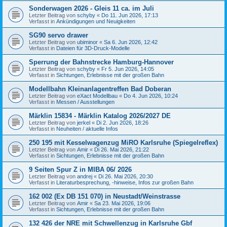
Sonderwagen 2026 - Gleis 11 ca. im Juli
Letzter Beitrag von
schyby
«
Do 11. Jun 2026, 17:13
Verfasst in
Ankündigungen und Neuigkeiten
SG90 servo drawer
Letzter Beitrag von
ubiminor
«
Sa 6. Jun 2026, 12:42
Verfasst in
Dateien für 3D-Druck-Modelle
Sperrung der Bahnstrecke Hamburg-Hannover
Letzter Beitrag von
schyby
«
Fr 5. Jun 2026, 14:05
Verfasst in
Sichtungen, Erlebnisse mit der großen Bahn
Modellbahn Kleinanlagentreffen Bad Doberan
Letzter Beitrag von
eXact Modellbau
«
Do 4. Jun 2026, 10:24
Verfasst in
Messen / Ausstellungen
Märklin 15834 - Märklin Katalog 2026/2027 DE
Letzter Beitrag von
jerkel
«
Di 2. Jun 2026, 18:26
Verfasst in
Neuheiten / aktuelle Infos
250 195 mit Kesselwagenzug MiRO Karlsruhe (Spiegelreflex)
Letzter Beitrag von
Amir
«
Di 26. Mai 2026, 21:22
Verfasst in
Sichtungen, Erlebnisse mit der großen Bahn
9 Seiten Spur Z in MIBA 06/ 2026
Letzter Beitrag von
andrej
«
Di 26. Mai 2026, 20:30
Verfasst in
Literaturbesprechung, -hinweise, Infos zur großen Bahn
162 002 (Ex DB 151 070) in Neustadt/Weinstrasse
Letzter Beitrag von
Amir
«
Sa 23. Mai 2026, 19:06
Verfasst in
Sichtungen, Erlebnisse mit der großen Bahn
132 426 der NRE mit Schwellenzug in Karlsruhe Gbf