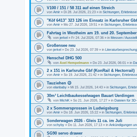
V100 / 151 / 58 311 auf einen Streich
von
Amir
»
Di 28. Jul 2026, 21:23
» in
Sichtungen, Erlebnisse
"Köf 6413" 323 126 im Einsatz in Karlsruher Gb
von
Amir
»
Mo 27. Jul 2026, 19:51
» in
Sichtungen, Erlebniss
Fahrtag in Westheim am 19. und 20. September
von
jerkel
»
Fr 24. Jul 2026, 07:36
» in
Messen / Ausstel
Großensee neu
von
jerkel
»
Do 23. Jul 2026, 07:39
» in
Literaturbesprechung
Henschel DHG 500
von
Axel Hempelmann
»
Do 23. Jul 2026, 06:01
» in
Da
2 x 151 in Karlsruhe Gbf (KonRail & Hectorrail)
von
Amir
»
So 19. Jul 2026, 21:42
» in
Sichtungen, Erlebniss
Tauziehen 😉
von
elanbaby
»
Mi 15. Jul 2026, 14:43
» in
Sichtungen, Erleb
30m³ Leichtbaukesselwagen Bauart Uerdingen
von
MichiK
»
So 21. Jun 2026, 17:27
» in
Dateien für 3D
2 x Sommersprossen in Ludwigsburg
von
Amir
»
Do 18. Jun 2026, 15:22
» in
Sichtungen, Erlebnis
Sonderwagen 2026 - Gleis 11 ca. im Juli
von
schyby
»
Do 11. Jun 2026, 17:13
» in
Ankündigungen un
SG90 servo drawer