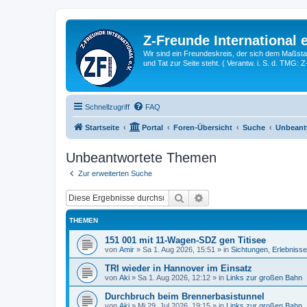
Z-Freunde International e
Wir sind ein Freundeskreis, der sich dem Maßstab 
und Tat zur Seite steht. ( Verantw. i. S. d. TMG: 
Schnellzugriff
FAQ
Startseite
Portal
Foren-Übersicht
Suche
Unbeant
Unbeantwortete Themen
Zur erweiterten Suche
Suche
Erweiterte Suche
THEMEN
151 001 mit 11-Wagen-SDZ gen Titisee
von
Amir
»
Sa 1. Aug 2026, 15:51
» in
Sichtungen, Erlebniss
TRI wieder in Hannover im Einsatz
von
Aki
»
Sa 1. Aug 2026, 12:12
» in
Links zur großen Bahn
Durchbruch beim Brennerbasistunnel
von
Aki
»
Mi 29. Jul 2026, 19:15
» in
Links zur großen Bahn