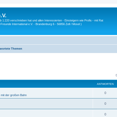
.V.
1:220 verschrieben hat und allen Interessierten - Einsteigern wie Profis - mit Rat
Z-Freunde International e.V. - Brandenburg 6 - 56856 Zell / Mosel )
wortete Themen
ANTWORTEN
A
0
e mit der großen Bahn
n
A
0
t
n
w
A
0
t