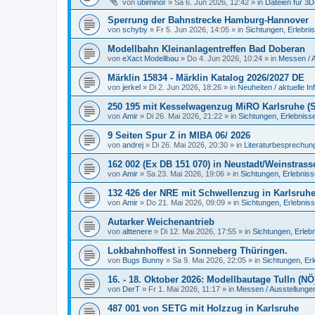
von
ubiminor
»
Sa 6. Jun 2026, 12:42
» in
Dateien für 3
Sperrung der Bahnstrecke Hamburg-Hannover
von
schyby
»
Fr 5. Jun 2026, 14:05
» in
Sichtungen, Erlebni
Modellbahn Kleinanlagentreffen Bad Doberan
von
eXact Modellbau
»
Do 4. Jun 2026, 10:24
» in
Messen / 
Märklin 15834 - Märklin Katalog 2026/2027 DE
von
jerkel
»
Di 2. Jun 2026, 18:26
» in
Neuheiten / aktuelle In
250 195 mit Kesselwagenzug MiRO Karlsruhe (Sp
von
Amir
»
Di 26. Mai 2026, 21:22
» in
Sichtungen, Erlebniss
9 Seiten Spur Z in MIBA 06/ 2026
von
andrej
»
Di 26. Mai 2026, 20:30
» in
Literaturbesprechung
162 002 (Ex DB 151 070) in Neustadt/Weinstrass
von
Amir
»
Sa 23. Mai 2026, 19:06
» in
Sichtungen, Erlebnis
132 426 der NRE mit Schwellenzug in Karlsruh
von
Amir
»
Do 21. Mai 2026, 09:09
» in
Sichtungen, Erlebnis
Autarker Weichenantrieb
von
alttenere
»
Di 12. Mai 2026, 17:55
» in
Sichtungen, Erleb
Lokbahnhoffest in Sonneberg Thüringen.
von
Bugs Bunny
»
Sa 9. Mai 2026, 22:05
» in
Sichtungen, Er
16. - 18. Oktober 2026: Modellbautage Tulln (NÖ
von
DerT
»
Fr 1. Mai 2026, 11:17
» in
Messen / Ausstellunge
487 001 von SETG mit Holzzug in Karlsruhe