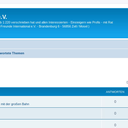
.V.
1:220 verschrieben hat und allen Interessierten - Einsteigern wie Profis - mit Rat
Z-Freunde International e.V. - Brandenburg 6 - 56856 Zell / Mosel )
wortete Themen
ANTWORTEN
A
0
e mit der großen Bahn
n
A
0
t
n
w
A
0
t