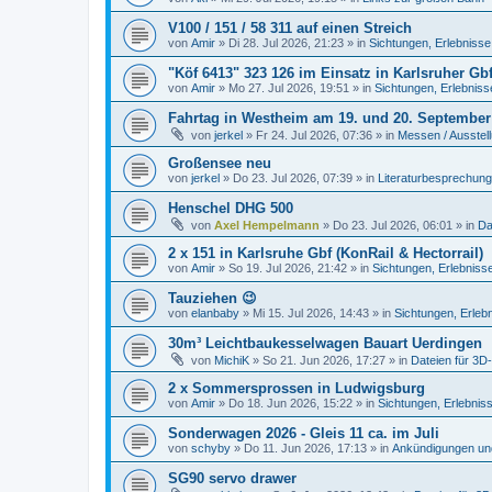
V100 / 151 / 58 311 auf einen Streich
von
Amir
»
Di 28. Jul 2026, 21:23
» in
Sichtungen, Erlebnisse
"Köf 6413" 323 126 im Einsatz in Karlsruher Gb
von
Amir
»
Mo 27. Jul 2026, 19:51
» in
Sichtungen, Erlebniss
Fahrtag in Westheim am 19. und 20. September
von
jerkel
»
Fr 24. Jul 2026, 07:36
» in
Messen / Ausstel
Großensee neu
von
jerkel
»
Do 23. Jul 2026, 07:39
» in
Literaturbesprechung
Henschel DHG 500
von
Axel Hempelmann
»
Do 23. Jul 2026, 06:01
» in
Da
2 x 151 in Karlsruhe Gbf (KonRail & Hectorrail)
von
Amir
»
So 19. Jul 2026, 21:42
» in
Sichtungen, Erlebniss
Tauziehen 😉
von
elanbaby
»
Mi 15. Jul 2026, 14:43
» in
Sichtungen, Erleb
30m³ Leichtbaukesselwagen Bauart Uerdingen
von
MichiK
»
So 21. Jun 2026, 17:27
» in
Dateien für 3D
2 x Sommersprossen in Ludwigsburg
von
Amir
»
Do 18. Jun 2026, 15:22
» in
Sichtungen, Erlebnis
Sonderwagen 2026 - Gleis 11 ca. im Juli
von
schyby
»
Do 11. Jun 2026, 17:13
» in
Ankündigungen un
SG90 servo drawer