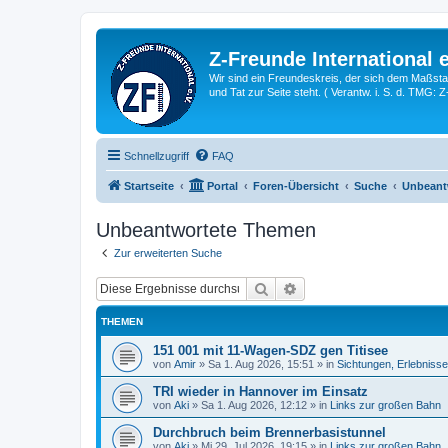
Z-Freunde International e
Wir sind ein Freundeskreis, der sich dem Maßstab 
und Tat zur Seite steht. ( Verantw. i. S. d. TMG: 
Schnellzugriff
FAQ
Startseite
Portal
Foren-Übersicht
Suche
Unbeant
Unbeantwortete Themen
Zur erweiterten Suche
Suche
Erweiterte Suche
THEMEN
151 001 mit 11-Wagen-SDZ gen Titisee
von
Amir
»
Sa 1. Aug 2026, 15:51
» in
Sichtungen, Erlebniss
TRI wieder in Hannover im Einsatz
von
Aki
»
Sa 1. Aug 2026, 12:12
» in
Links zur großen Bahn
Durchbruch beim Brennerbasistunnel
von
Aki
»
Mi 29. Jul 2026, 19:15
» in
Links zur großen Bahn