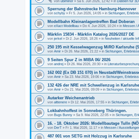
von
ubiminor
»
Sa 6. Jun 2026, 12:42
» in
Dateien für 3
Sperrung der Bahnstrecke Hamburg-Hannover
von
schyby
»
Fr 5. Jun 2026, 14:05
» in
Sichtungen, Erlebni
Modellbahn Kleinanlagentreffen Bad Doberan
von
eXact Modellbau
»
Do 4. Jun 2026, 10:24
» in
Messen / 
Märklin 15834 - Märklin Katalog 2026/2027 DE
von
jerkel
»
Di 2. Jun 2026, 18:26
» in
Neuheiten / aktuelle In
250 195 mit Kesselwagenzug MiRO Karlsruhe (Sp
von
Amir
»
Di 26. Mai 2026, 21:22
» in
Sichtungen, Erlebniss
9 Seiten Spur Z in MIBA 06/ 2026
von
andrej
»
Di 26. Mai 2026, 20:30
» in
Literaturbesprechung
162 002 (Ex DB 151 070) in Neustadt/Weinstrass
von
Amir
»
Sa 23. Mai 2026, 19:06
» in
Sichtungen, Erlebnis
132 426 der NRE mit Schwellenzug in Karlsruh
von
Amir
»
Do 21. Mai 2026, 09:09
» in
Sichtungen, Erlebnis
Autarker Weichenantrieb
von
alttenere
»
Di 12. Mai 2026, 17:55
» in
Sichtungen, Erleb
Lokbahnhoffest in Sonneberg Thüringen.
von
Bugs Bunny
»
Sa 9. Mai 2026, 22:05
» in
Sichtungen, Er
16. - 18. Oktober 2026: Modellbautage Tulln (NÖ
von
DerT
»
Fr 1. Mai 2026, 11:17
» in
Messen / Ausstellunge
487 001 von SETG mit Holzzug in Karlsruhe