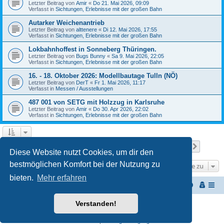
Letzter Beitrag von
Amir
«
Do 21. Mai 2026, 09:09
Verfasst in
Sichtungen, Erlebnisse mit der großen Bahn
Autarker Weichenantrieb
Letzter Beitrag von
alttenere
«
Di 12. Mai 2026, 17:55
Verfasst in
Sichtungen, Erlebnisse mit der großen Bahn
Lokbahnhoffest in Sonneberg Thüringen.
Letzter Beitrag von
Bugs Bunny
«
Sa 9. Mai 2026, 22:05
Verfasst in
Sichtungen, Erlebnisse mit der großen Bahn
16. - 18. Oktober 2026: Modellbautage Tulln (NÖ)
Letzter Beitrag von
DerT
«
Fr 1. Mai 2026, 11:17
Verfasst in
Messen / Ausstellungen
487 001 von SETG mit Holzzug in Karlsruhe
Letzter Beitrag von
Amir
«
Do 30. Apr 2026, 22:02
Verfasst in
Sichtungen, Erlebnisse mit der großen Bahn
Seite
1
von
27
1
2
3
4
5
27
Nächst
Die Suche ergab 652 Treffer
…
Diese Website nutzt Cookies, um dir den
bestmöglichen Komfort bei der Nutzung zu
Gehe zu
bieten.
Mehr erfahren
Startseite
Portal
Foren-Übersicht
Verstanden!
Powered by
phpBB
® Forum Software © phpBB Limited
Customized by
WireSys
Datenschutz
|
Nutzungsbedingungen