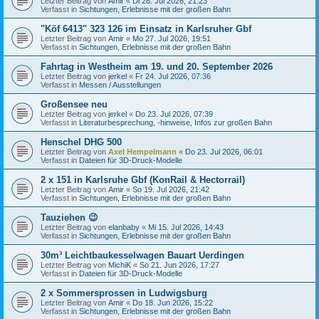
Letzter Beitrag von
Amir
«
Di 28. Jul 2026, 21:23
Verfasst in
Sichtungen, Erlebnisse mit der großen Bahn
"Köf 6413" 323 126 im Einsatz in Karlsruher Gbf
Letzter Beitrag von
Amir
«
Mo 27. Jul 2026, 19:51
Verfasst in
Sichtungen, Erlebnisse mit der großen Bahn
Fahrtag in Westheim am 19. und 20. September 2026
Letzter Beitrag von
jerkel
«
Fr 24. Jul 2026, 07:36
Verfasst in
Messen / Ausstellungen
Großensee neu
Letzter Beitrag von
jerkel
«
Do 23. Jul 2026, 07:39
Verfasst in
Literaturbesprechung, -hinweise, Infos zur großen Bahn
Henschel DHG 500
Letzter Beitrag von
Axel Hempelmann
«
Do 23. Jul 2026, 06:01
Verfasst in
Dateien für 3D-Druck-Modelle
2 x 151 in Karlsruhe Gbf (KonRail & Hectorrail)
Letzter Beitrag von
Amir
«
So 19. Jul 2026, 21:42
Verfasst in
Sichtungen, Erlebnisse mit der großen Bahn
Tauziehen 😉
Letzter Beitrag von
elanbaby
«
Mi 15. Jul 2026, 14:43
Verfasst in
Sichtungen, Erlebnisse mit der großen Bahn
30m³ Leichtbaukesselwagen Bauart Uerdingen
Letzter Beitrag von
MichiK
«
So 21. Jun 2026, 17:27
Verfasst in
Dateien für 3D-Druck-Modelle
2 x Sommersprossen in Ludwigsburg
Letzter Beitrag von
Amir
«
Do 18. Jun 2026, 15:22
Verfasst in
Sichtungen, Erlebnisse mit der großen Bahn