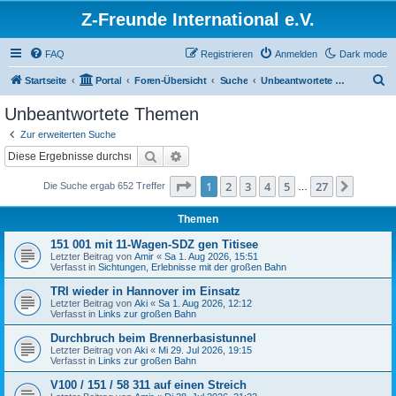
Z-Freunde International e.V.
FAQ
Registrieren
Anmelden
Dark mode
S
Startseite
Portal
Foren-Übersicht
Suche
Unbeantwortete Themen
u
Unbeantwortete Themen
c
Zur erweiterten Suche
h
Suche
Erweiterte Suche
e
Seite
1
von
27
1
2
3
4
5
27
Nächst
Die Suche ergab 652 Treffer
…
Themen
151 001 mit 11-Wagen-SDZ gen Titisee
Letzter Beitrag von
Amir
«
Sa 1. Aug 2026, 15:51
Verfasst in
Sichtungen, Erlebnisse mit der großen Bahn
TRI wieder in Hannover im Einsatz
Letzter Beitrag von
Aki
«
Sa 1. Aug 2026, 12:12
Verfasst in
Links zur großen Bahn
Durchbruch beim Brennerbasistunnel
Letzter Beitrag von
Aki
«
Mi 29. Jul 2026, 19:15
Verfasst in
Links zur großen Bahn
V100 / 151 / 58 311 auf einen Streich