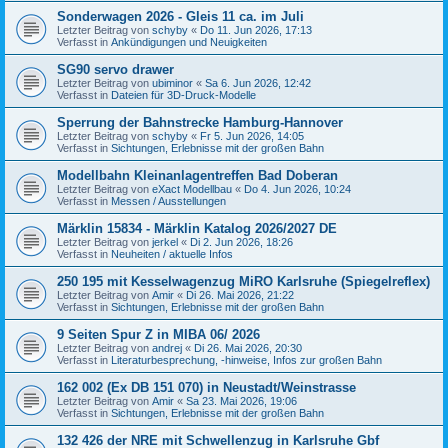
Sonderwagen 2026 - Gleis 11 ca. im Juli
Letzter Beitrag von
schyby
«
Do 11. Jun 2026, 17:13
Verfasst in
Ankündigungen und Neuigkeiten
SG90 servo drawer
Letzter Beitrag von
ubiminor
«
Sa 6. Jun 2026, 12:42
Verfasst in
Dateien für 3D-Druck-Modelle
Sperrung der Bahnstrecke Hamburg-Hannover
Letzter Beitrag von
schyby
«
Fr 5. Jun 2026, 14:05
Verfasst in
Sichtungen, Erlebnisse mit der großen Bahn
Modellbahn Kleinanlagentreffen Bad Doberan
Letzter Beitrag von
eXact Modellbau
«
Do 4. Jun 2026, 10:24
Verfasst in
Messen / Ausstellungen
Märklin 15834 - Märklin Katalog 2026/2027 DE
Letzter Beitrag von
jerkel
«
Di 2. Jun 2026, 18:26
Verfasst in
Neuheiten / aktuelle Infos
250 195 mit Kesselwagenzug MiRO Karlsruhe (Spiegelreflex)
Letzter Beitrag von
Amir
«
Di 26. Mai 2026, 21:22
Verfasst in
Sichtungen, Erlebnisse mit der großen Bahn
9 Seiten Spur Z in MIBA 06/ 2026
Letzter Beitrag von
andrej
«
Di 26. Mai 2026, 20:30
Verfasst in
Literaturbesprechung, -hinweise, Infos zur großen Bahn
162 002 (Ex DB 151 070) in Neustadt/Weinstrasse
Letzter Beitrag von
Amir
«
Sa 23. Mai 2026, 19:06
Verfasst in
Sichtungen, Erlebnisse mit der großen Bahn
132 426 der NRE mit Schwellenzug in Karlsruhe Gbf